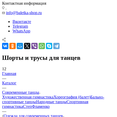
Контактная информация
.
info@baletka-shop.ru
Вконтакте
Telegram
WhatsApp
Шорты и трусы для танцев
12
Главная
—
Каталог
—
Современные танцы
Художественная гимнастика
Хореография (балет)
Бально-
спортивные танцы
Народные танцы
Спортивная
гимнастика
Степ
Фламенко
—
Одежда для современных танцев