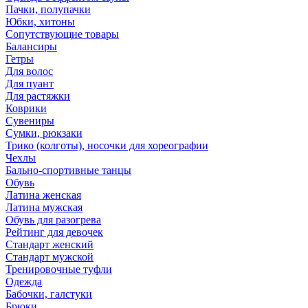
Пачки, полупачки
Юбки, хитоны
Сопутствующие товары
Балансиры
Гетры
Для волос
Для пуант
Для растяжки
Коврики
Сувениры
Сумки, рюкзаки
Трико (колготы), носочки для хореографии
Чехлы
Бально-спортивные танцы
Обувь
Латина женская
Латина мужская
Обувь для разогрева
Рейтинг для девочек
Стандарт женский
Стандарт мужской
Тренировочные туфли
Одежда
Бабочки, галстуки
Брюки