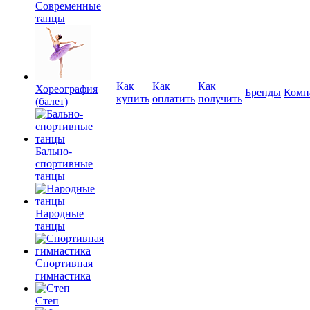
Современные
танцы
Как
Как
Как
Хореография
Бренды
Комп
купить
оплатить
получить
(балет)
Бально-
спортивные
танцы
Народные
танцы
Спортивная
гимнастика
Степ