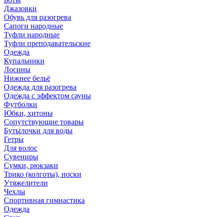
Джазовки
Обувь для разогрева
Сапоги народные
Туфли народные
Туфли преподавательские
Одежда
Купальники
Лосины
Нижнее бельё
Одежда для разогрева
Одежда с эффектом сауны
Футболки
Юбки, хитоны
Сопутствующие товары
Бутылочки для воды
Гетры
Для волос
Сувениры
Сумки, рюкзаки
Трико (колготы), носки
Утяжелители
Чехлы
Спортивная гимнастика
Одежда