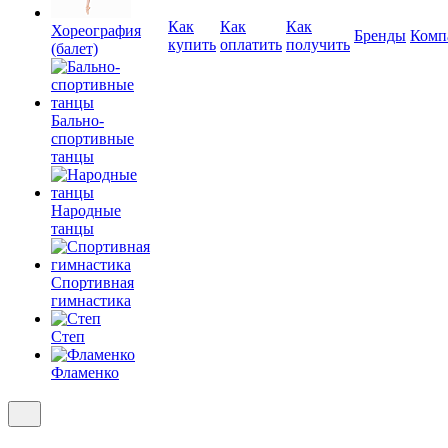
Как
Как
Как
Хореография
Бренды
Комп
купить
оплатить
получить
(балет)
Бально-
спортивные
танцы
Народные
танцы
Спортивная
гимнастика
Степ
Фламенко