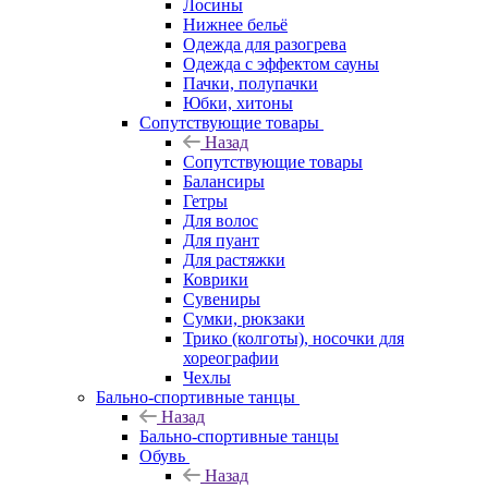
Лосины
Нижнее бельё
Одежда для разогрева
Одежда с эффектом сауны
Пачки, полупачки
Юбки, хитоны
Сопутствующие товары
Назад
Сопутствующие товары
Балансиры
Гетры
Для волос
Для пуант
Для растяжки
Коврики
Сувениры
Сумки, рюкзаки
Трико (колготы), носочки для
хореографии
Чехлы
Бально-спортивные танцы
Назад
Бально-спортивные танцы
Обувь
Назад