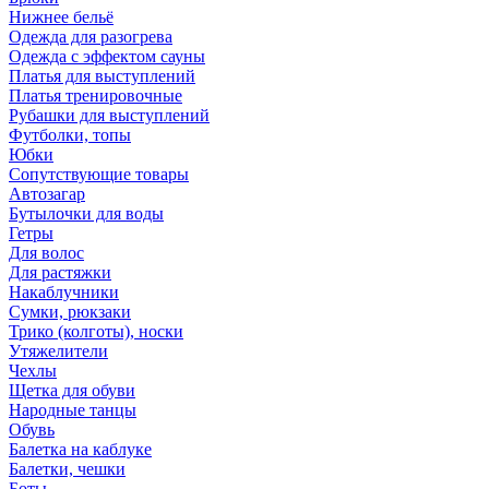
Нижнее бельё
Одежда для разогрева
Одежда с эффектом сауны
Платья для выступлений
Платья тренировочные
Рубашки для выступлений
Футболки, топы
Юбки
Сопутствующие товары
Автозагар
Бутылочки для воды
Гетры
Для волос
Для растяжки
Накаблучники
Сумки, рюкзаки
Трико (колготы), носки
Утяжелители
Чехлы
Щетка для обуви
Народные танцы
Обувь
Балетка на каблуке
Балетки, чешки
Боты