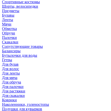
Спортивные костюмы
Шорты, велосипедки
Предметы
Булавы
Ленты
Мячи
Обмотка
Обручи
Палочки
Скакалки
Сопутствующие товары
Балансиры
Бутылочки для воды
Гетры
Для булав
Для волос
Для ленты
Для мяча
Для обруча
Для палочки
Для растяжки
Для скакалки
Коврики
Наколенники, голеностопы
Подушки для кувырков