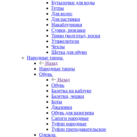
Бутылочки для воды
Гетры
Для волос
Для растяжки
Накаблучники
Сумки, рюкзаки
Трико (колготы), носки
Утяжелители
Чехлы
Щетка для обуви
Народные танцы
Назад
Народные танцы
Обувь
Назад
Обувь
Балетка на каблуке
Балетки, чешки
Боты
Джазовки
Обувь для разогрева
Сапоги народные
Туфли народные
Туфли преподавательские
Одежда