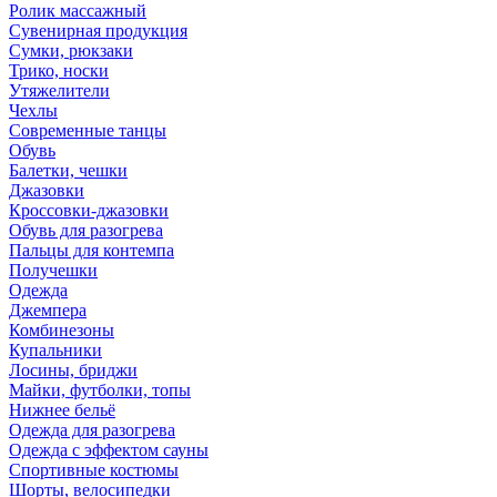
Ролик массажный
Сувенирная продукция
Сумки, рюкзаки
Трико, носки
Утяжелители
Чехлы
Современные танцы
Обувь
Балетки, чешки
Джазовки
Кроссовки-джазовки
Обувь для разогрева
Пальцы для контемпа
Получешки
Одежда
Джемпера
Комбинезоны
Купальники
Лосины, бриджи
Майки, футболки, топы
Нижнее бельё
Одежда для разогрева
Одежда с эффектом сауны
Спортивные костюмы
Шорты, велосипедки