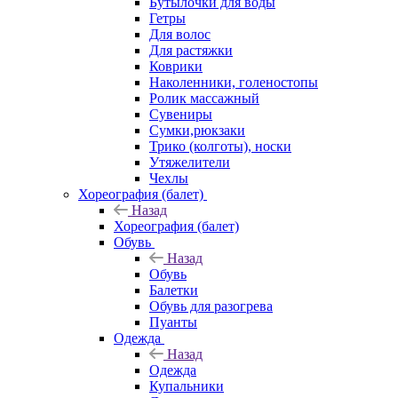
Бутылочки для воды
Гетры
Для волос
Для растяжки
Коврики
Наколенники, голеностопы
Ролик массажный
Сувениры
Сумки,рюкзаки
Трико (колготы), носки
Утяжелители
Чехлы
Хореография (балет)
Назад
Хореография (балет)
Обувь
Назад
Обувь
Балетки
Обувь для разогрева
Пуанты
Одежда
Назад
Одежда
Купальники