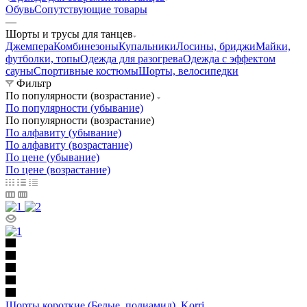
Обувь
Сопутствующие товары
—
Шорты и трусы для танцев
Джемпера
Комбинезоны
Купальники
Лосины, бриджи
Майки,
футболки, топы
Одежда для разогрева
Одежда с эффектом
сауны
Спортивные костюмы
Шорты, велосипедки
Фильтр
По популярности (возрастание)
По популярности (убывание)
По популярности (возрастание)
По алфавиту (убывание)
По алфавиту (возрастание)
По цене (убывание)
По цене (возрастание)
Шорты короткие (Белые, полиамид), Korri