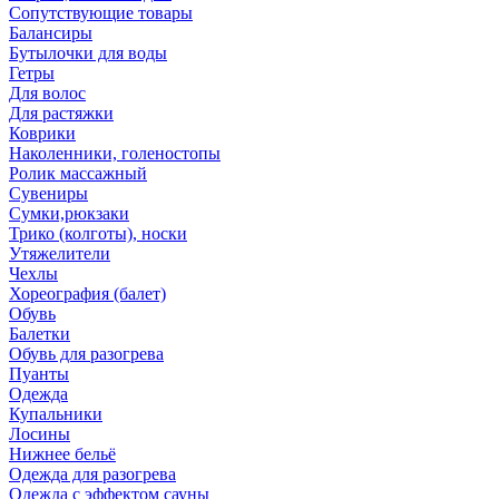
Сопутствующие товары
Балансиры
Бутылочки для воды
Гетры
Для волос
Для растяжки
Коврики
Наколенники, голеностопы
Ролик массажный
Сувениры
Сумки,рюкзаки
Трико (колготы), носки
Утяжелители
Чехлы
Хореография (балет)
Обувь
Балетки
Обувь для разогрева
Пуанты
Одежда
Купальники
Лосины
Нижнее бельё
Одежда для разогрева
Одежда с эффектом сауны