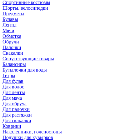
Спортивные костюмы
Шорты, велосипедки
Предметы
Булавы
Ленты
Мячи
Обмотка
Обручи
Палочки
Скакалки
Сопутствующие товары
Балансиры
Бутылочки для воды
Гетры
Для булав
Для волос
Для ленты
Для мяча
Для обруча
Для палочки
Для растяжки
Для скакалки
Коврики
Наколенники, голеностопы
Подушки для кувырков