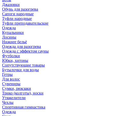
Джазовки
Обувь для разогрева
Сапоги народные
Туфли народные
Туфли преподавательские
Одежда
Купальники
Лосины
Нижнее бельё
Одежда для разогрева
Одежда с эффектом сауны
Футболки
Юбки, хитоны
Сопутствующие товары
Бутылочки для воды
Гетры
Для волос
Сувениры
Сумки, рюкзаки
Трико (колготы), носки
Утяжелители
Чехлы
Спортивная гимнастика
Одежда