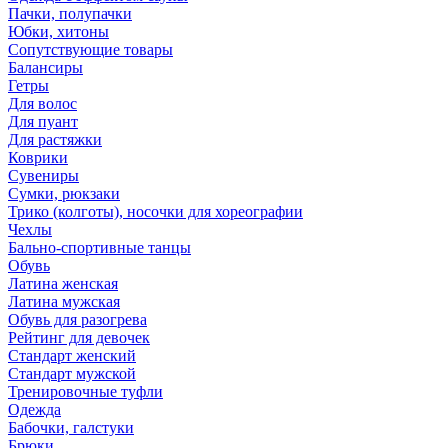
Пачки, полупачки
Юбки, хитоны
Сопутствующие товары
Балансиры
Гетры
Для волос
Для пуант
Для растяжки
Коврики
Сувениры
Сумки, рюкзаки
Трико (колготы), носочки для хореографии
Чехлы
Бально-спортивные танцы
Обувь
Латина женская
Латина мужская
Обувь для разогрева
Рейтинг для девочек
Стандарт женский
Стандарт мужской
Тренировочные туфли
Одежда
Бабочки, галстуки
Брюки