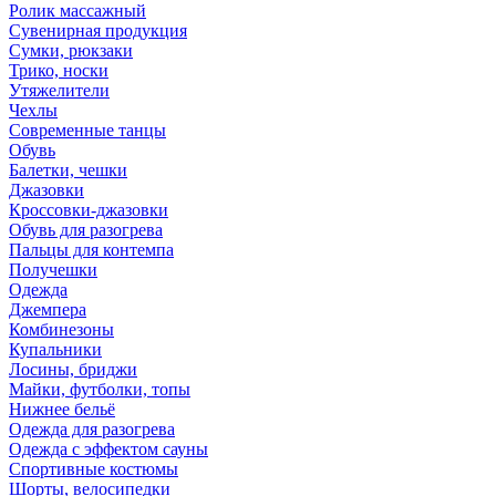
Ролик массажный
Сувенирная продукция
Сумки, рюкзаки
Трико, носки
Утяжелители
Чехлы
Современные танцы
Обувь
Балетки, чешки
Джазовки
Кроссовки-джазовки
Обувь для разогрева
Пальцы для контемпа
Получешки
Одежда
Джемпера
Комбинезоны
Купальники
Лосины, бриджи
Майки, футболки, топы
Нижнее бельё
Одежда для разогрева
Одежда с эффектом сауны
Спортивные костюмы
Шорты, велосипедки