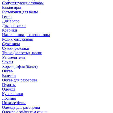
Сопутствующие товары
Балансиры
Бутылочки для воды
Гетры
Для волос
Для растяжки
Коврики
Наколенники, голеностопы
Ролик массажный
Сувениры
Сумки,рюкзаки
Трико (колготы), носки
Утяжелители
Чехлы
Хореография (балет)
Обувь
Балетки
Обувь для разогрева
Пуанты
Одежда
Купальники
Лосины
Нижнее бельё
Одежда для разогрева
Одежда с эффектом сауны