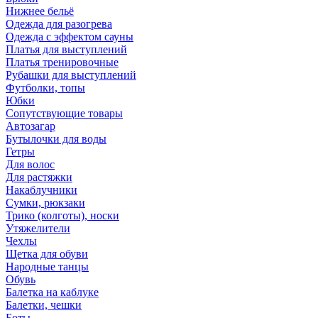
Нижнее бельё
Одежда для разогрева
Одежда с эффектом сауны
Платья для выступлений
Платья тренировочные
Рубашки для выступлений
Футболки, топы
Юбки
Сопутствующие товары
Автозагар
Бутылочки для воды
Гетры
Для волос
Для растяжки
Накаблучники
Сумки, рюкзаки
Трико (колготы), носки
Утяжелители
Чехлы
Щетка для обуви
Народные танцы
Обувь
Балетка на каблуке
Балетки, чешки
Боты