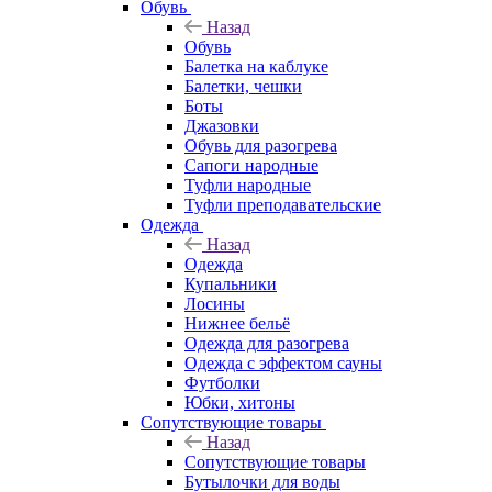
Обувь
Назад
Обувь
Балетка на каблуке
Балетки, чешки
Боты
Джазовки
Обувь для разогрева
Сапоги народные
Туфли народные
Туфли преподавательские
Одежда
Назад
Одежда
Купальники
Лосины
Нижнее бельё
Одежда для разогрева
Одежда с эффектом сауны
Футболки
Юбки, хитоны
Сопутствующие товары
Назад
Сопутствующие товары
Бутылочки для воды