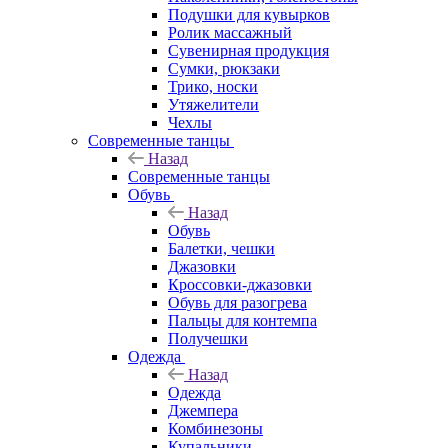
Подушки для кувырков
Ролик массажный
Сувенирная продукция
Сумки, рюкзаки
Трико, носки
Утяжелители
Чехлы
Современные танцы
Назад
Современные танцы
Обувь
Назад
Обувь
Балетки, чешки
Джазовки
Кроссовки-джазовки
Обувь для разогрева
Пальцы для контемпа
Получешки
Одежда
Назад
Одежда
Джемпера
Комбинезоны
Купальники