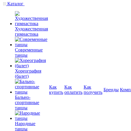
Каталог
Художественная
гимнастика
Современные
танцы
Хореография
(балет)
Как
Как
Как
Бренды
Комп
купить
оплатить
получить
Бально-
спортивные
танцы
Народные
танцы