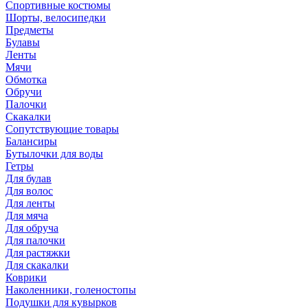
Спортивные костюмы
Шорты, велосипедки
Предметы
Булавы
Ленты
Мячи
Обмотка
Обручи
Палочки
Скакалки
Сопутствующие товары
Балансиры
Бутылочки для воды
Гетры
Для булав
Для волос
Для ленты
Для мяча
Для обруча
Для палочки
Для растяжки
Для скакалки
Коврики
Наколенники, голеностопы
Подушки для кувырков