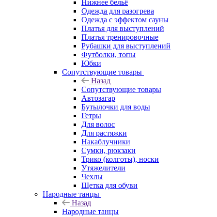
Нижнее бельё
Одежда для разогрева
Одежда с эффектом сауны
Платья для выступлений
Платья тренировочные
Рубашки для выступлений
Футболки, топы
Юбки
Сопутствующие товары
Назад
Сопутствующие товары
Автозагар
Бутылочки для воды
Гетры
Для волос
Для растяжки
Накаблучники
Сумки, рюкзаки
Трико (колготы), носки
Утяжелители
Чехлы
Щетка для обуви
Народные танцы
Назад
Народные танцы