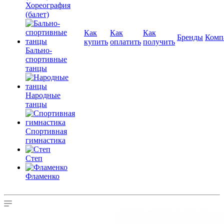
Хореография
(балет)
Как
Как
Как
Бренды
Комп
купить
оплатить
получить
Бально-
спортивные
танцы
Народные
танцы
Спортивная
гимнастика
Степ
Фламенко