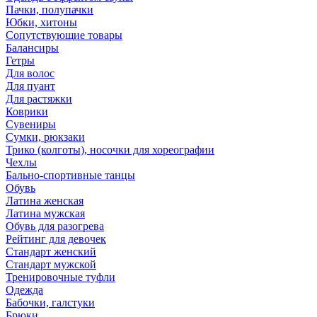
Пачки, полупачки
Юбки, хитоны
Сопутствующие товары
Балансиры
Гетры
Для волос
Для пуант
Для растяжки
Коврики
Сувениры
Сумки, рюкзаки
Трико (колготы), носочки для хореографии
Чехлы
Бально-спортивные танцы
Обувь
Латина женская
Латина мужская
Обувь для разогрева
Рейтинг для девочек
Стандарт женский
Стандарт мужской
Тренировочные туфли
Одежда
Бабочки, галстуки
Брюки