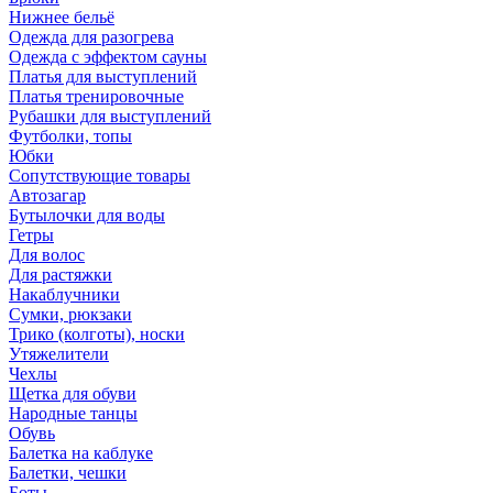
Нижнее бельё
Одежда для разогрева
Одежда с эффектом сауны
Платья для выступлений
Платья тренировочные
Рубашки для выступлений
Футболки, топы
Юбки
Сопутствующие товары
Автозагар
Бутылочки для воды
Гетры
Для волос
Для растяжки
Накаблучники
Сумки, рюкзаки
Трико (колготы), носки
Утяжелители
Чехлы
Щетка для обуви
Народные танцы
Обувь
Балетка на каблуке
Балетки, чешки
Боты