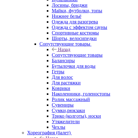
Лосины, бриджи
Майки, футболки, топы
Нижнее бельё
Одежда для разогрева
Одежда с эффектом сауны
Спортивные костюмы
Шорты, велосипедки
Сопутствующие товары
Назад
Сопутствующие товары
Балансиры
Бутылочки для воды
Гетры
Для волос
Для растяжки
Коврики
Наколенники, голеностопы
Ролик массажный
Сувениры
Сумки,рюкзаки
Трико (колготы), носки
Утяжелители
Чехлы
Хореография (балет)