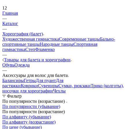
12
Главная
—
Каталог
—
Хореография (балет)
Художественная гимнастика
Современные танцы
Бально-
спортивные танцы
Народные танцы
Спортивная
гимнастика
Степ
Фламенко
—
Товары для балета и хореографии
Обувь
Одежда
—
Аксессуары для волос для балета
Балансиры
Гетры
Для пуант
Для
растяжки
Коврики
Сувениры
Сумки, рюкзаки
Трико (колготы),
носочки для хореографии
Чехлы
Фильтр
По популярности (возрастание)
По популярности (убывание)
По популярности (возрастание)
По алфавиту (убывание)
По алфавиту (возрастание)
По цене (убывание)