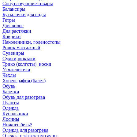
Сопутствующие товары
Балансиры
Бутылочки для воды
Гетры
Для волос
Для растяжки
Коврики
Наколенники, голеностопы
Ролик массажный
Сувениры
Сумки,рюкзаки
Трико (колготы), носки
Утяжелители
Чехлы
Хореография (балет)
Обувь
Балетки
Обувь для разогрева
Пуанты
Одежда
Купальники
Лосины
Нижнее бельё
Одежда для разогрева
Одежда с эффектом сауны