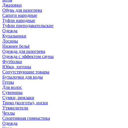
Джазовки
Обувь для разогрева
Сапоги народные
Туфли народные
Туфли преподавательские
Одежда
Купальники
Лосины
Нижнее бельё
Одежда для разогрева
Одежда с эффектом сауны
Футболки
Юбки, хитоны
Сопутствующие товары
Бутылочки для воды
Гетры
Для волос
Сувениры
Сумки, рюкзаки
Трико (колготы), носки
Утяжелители
Чехлы
Спортивная гимнастика
Одежда