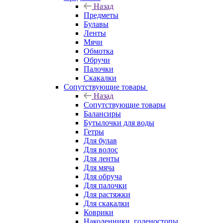
Назад
Предметы
Булавы
Ленты
Мячи
Обмотка
Обручи
Палочки
Скакалки
Сопутствующие товары
Назад
Сопутствующие товары
Балансиры
Бутылочки для воды
Гетры
Для булав
Для волос
Для ленты
Для мяча
Для обруча
Для палочки
Для растяжки
Для скакалки
Коврики
Наколенники, голеностопы