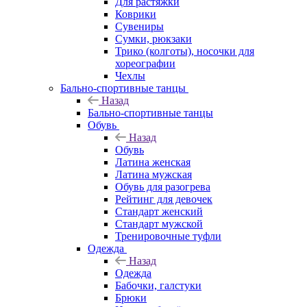
Для растяжки
Коврики
Сувениры
Сумки, рюкзаки
Трико (колготы), носочки для
хореографии
Чехлы
Бально-спортивные танцы
Назад
Бально-спортивные танцы
Обувь
Назад
Обувь
Латина женская
Латина мужская
Обувь для разогрева
Рейтинг для девочек
Стандарт женский
Стандарт мужской
Тренировочные туфли
Одежда
Назад
Одежда
Бабочки, галстуки
Брюки