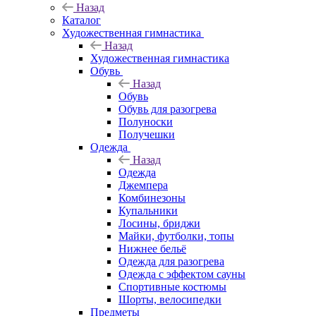
Назад
Каталог
Художественная гимнастика
Назад
Художественная гимнастика
Обувь
Назад
Обувь
Обувь для разогрева
Полуноски
Получешки
Одежда
Назад
Одежда
Джемпера
Комбинезоны
Купальники
Лосины, бриджи
Майки, футболки, топы
Нижнее бельё
Одежда для разогрева
Одежда с эффектом сауны
Спортивные костюмы
Шорты, велосипедки
Предметы