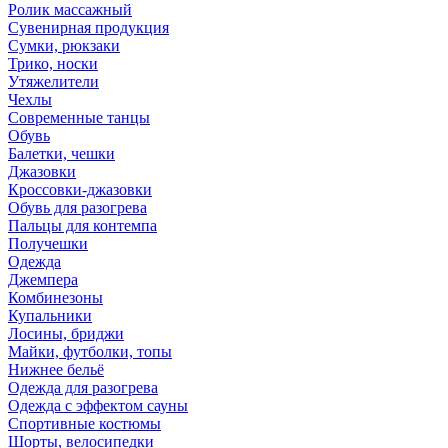
Ролик массажный
Сувенирная продукция
Сумки, рюкзаки
Трико, носки
Утяжелители
Чехлы
Современные танцы
Обувь
Балетки, чешки
Джазовки
Кроссовки-джазовки
Обувь для разогрева
Пальцы для контемпа
Получешки
Одежда
Джемпера
Комбинезоны
Купальники
Лосины, бриджи
Майки, футболки, топы
Нижнее бельё
Одежда для разогрева
Одежда с эффектом сауны
Спортивные костюмы
Шорты, велосипедки