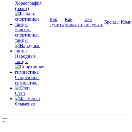
Хореография
(балет)
Как
Как
Как
Бренды
Комп
купить
оплатить
получить
Бально-
спортивные
танцы
Народные
танцы
Спортивная
гимнастика
Степ
Фламенко