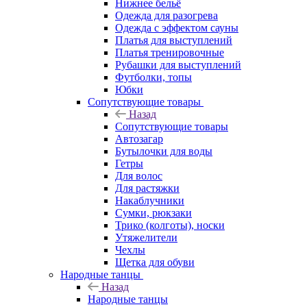
Нижнее бельё
Одежда для разогрева
Одежда с эффектом сауны
Платья для выступлений
Платья тренировочные
Рубашки для выступлений
Футболки, топы
Юбки
Сопутствующие товары
Назад
Сопутствующие товары
Автозагар
Бутылочки для воды
Гетры
Для волос
Для растяжки
Накаблучники
Сумки, рюкзаки
Трико (колготы), носки
Утяжелители
Чехлы
Щетка для обуви
Народные танцы
Назад
Народные танцы