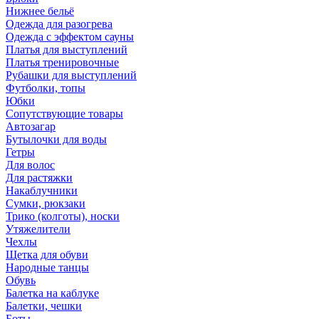
Нижнее бельё
Одежда для разогрева
Одежда с эффектом сауны
Платья для выступлений
Платья тренировочные
Рубашки для выступлений
Футболки, топы
Юбки
Сопутствующие товары
Автозагар
Бутылочки для воды
Гетры
Для волос
Для растяжки
Накаблучники
Сумки, рюкзаки
Трико (колготы), носки
Утяжелители
Чехлы
Щетка для обуви
Народные танцы
Обувь
Балетка на каблуке
Балетки, чешки
Боты