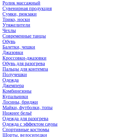
Ролик массажный
Сувенирная продукция
Сумки, рюкзаки
Трико, носки
Утяжелители
Чехлы
Современные танцы
Обувь
Балетки, чешки
Джазовки
Кроссовки-джазовки
Обувь для разогрева
Пальцы для контемпа
Получешки
Одежда
Джемпера
Комбинезоны
Купальники
Лосины, бриджи
Майки, футболки, топы
Нижнее бельё
Одежда для разогрева
Одежда с эффектом сауны
Спортивные костюмы
Шорты, велосипедки