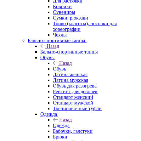
Для растяжки
Коврики
Сувениры
Сумки, рюкзаки
Трико (колготы), носочки для
хореографии
Чехлы
Бально-спортивные танцы
Назад
Бально-спортивные танцы
Обувь
Назад
Обувь
Латина женская
Латина мужская
Обувь для разогрева
Рейтинг для девочек
Стандарт женский
Стандарт мужской
Тренировочные туфли
Одежда
Назад
Одежда
Бабочки, галстуки
Брюки