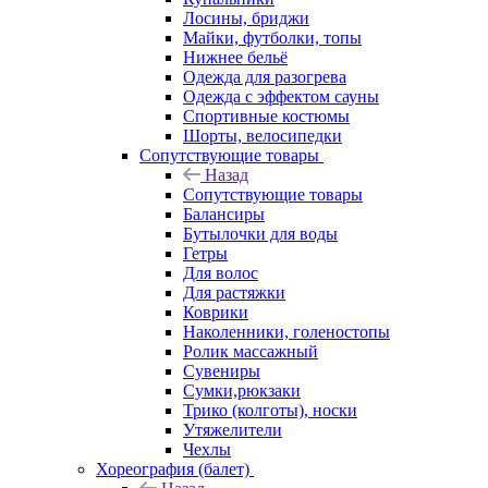
Лосины, бриджи
Майки, футболки, топы
Нижнее бельё
Одежда для разогрева
Одежда с эффектом сауны
Спортивные костюмы
Шорты, велосипедки
Сопутствующие товары
Назад
Сопутствующие товары
Балансиры
Бутылочки для воды
Гетры
Для волос
Для растяжки
Коврики
Наколенники, голеностопы
Ролик массажный
Сувениры
Сумки,рюкзаки
Трико (колготы), носки
Утяжелители
Чехлы
Хореография (балет)