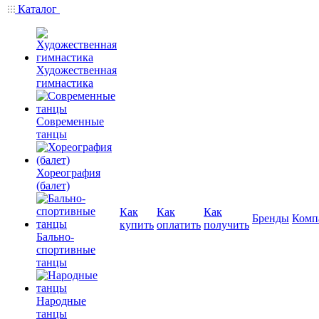
Каталог
Художественная
гимнастика
Современные
танцы
Хореография
(балет)
Как
Как
Как
Бренды
Комп
купить
оплатить
получить
Бально-
спортивные
танцы
Народные
танцы