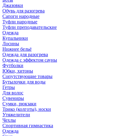
Джазовки
Обувь для разогрева
Сапоги народные
Туфли народные
Туфли преподавательские
Одежда
Купальники
Лосины
Нижнее бельё
Одежда для разогрева
Одежда с эффектом сауны
Футболки
Юбки, хитоны
Сопутствующие товары
Бутылочки для воды
Гетры
Для волос
Сувениры
Сумки, рюкзаки
Трико (колготы), носки
Утяжелители
Чехлы
Спортивная гимнастика
Одежда