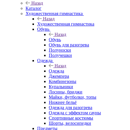
Назад
Каталог
Художественная гимнастика
Назад
Художественная гимнастика
Обувь
Назад
Обувь
Обувь для разогрева
Полуноски
Получешки
Одежда
Назад
Одежда
Джемпера
Комбинезоны
Купальники
Лосины, бриджи
Майки, футболки, топы
Нижнее бельё
Одежда для разогрева
Одежда с эффектом сауны
Спортивные костюмы
Шорты, велосипедки
Предметы