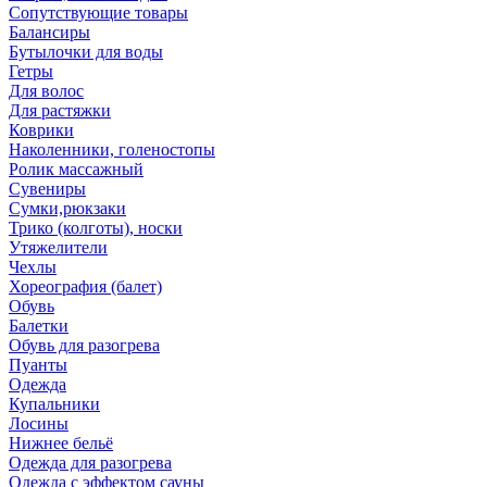
Сопутствующие товары
Балансиры
Бутылочки для воды
Гетры
Для волос
Для растяжки
Коврики
Наколенники, голеностопы
Ролик массажный
Сувениры
Сумки,рюкзаки
Трико (колготы), носки
Утяжелители
Чехлы
Хореография (балет)
Обувь
Балетки
Обувь для разогрева
Пуанты
Одежда
Купальники
Лосины
Нижнее бельё
Одежда для разогрева
Одежда с эффектом сауны