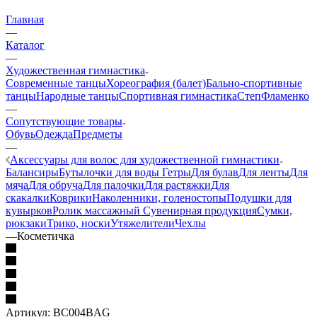
Главная
—
Каталог
—
Художественная гимнастика
Современные танцы
Хореография (балет)
Бально-спортивные
танцы
Народные танцы
Спортивная гимнастика
Степ
Фламенко
—
Сопутствующие товары
Обувь
Одежда
Предметы
—
Аксессуары для волос для художественной гимнастики
Балансиры
Бутылочки для воды
Гетры
Для булав
Для ленты
Для
мяча
Для обруча
Для палочки
Для растяжки
Для
скакалки
Коврики
Наколенники, голеностопы
Подушки для
кувырков
Ролик массажный
Сувенирная продукция
Сумки,
рюкзаки
Трико, носки
Утяжелители
Чехлы
—
Косметичка
Артикул:
BC004BAG