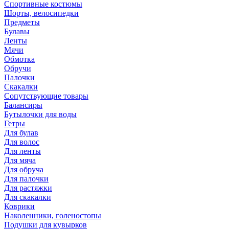
Спортивные костюмы
Шорты, велосипедки
Предметы
Булавы
Ленты
Мячи
Обмотка
Обручи
Палочки
Скакалки
Сопутствующие товары
Балансиры
Бутылочки для воды
Гетры
Для булав
Для волос
Для ленты
Для мяча
Для обруча
Для палочки
Для растяжки
Для скакалки
Коврики
Наколенники, голеностопы
Подушки для кувырков