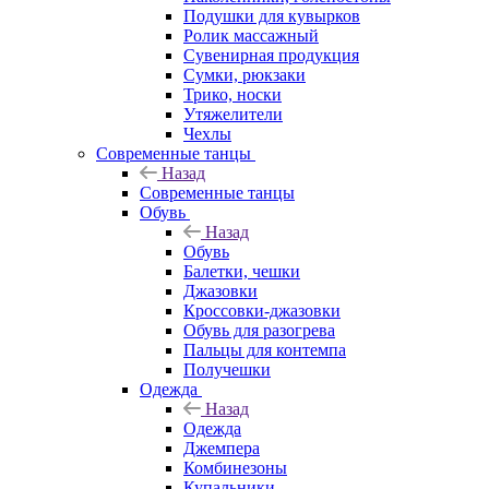
Подушки для кувырков
Ролик массажный
Сувенирная продукция
Сумки, рюкзаки
Трико, носки
Утяжелители
Чехлы
Современные танцы
Назад
Современные танцы
Обувь
Назад
Обувь
Балетки, чешки
Джазовки
Кроссовки-джазовки
Обувь для разогрева
Пальцы для контемпа
Получешки
Одежда
Назад
Одежда
Джемпера
Комбинезоны
Купальники