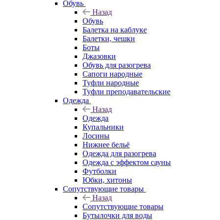
Обувь
Назад
Обувь
Балетка на каблуке
Балетки, чешки
Боты
Джазовки
Обувь для разогрева
Сапоги народные
Туфли народные
Туфли преподавательские
Одежда
Назад
Одежда
Купальники
Лосины
Нижнее бельё
Одежда для разогрева
Одежда с эффектом сауны
Футболки
Юбки, хитоны
Сопутствующие товары
Назад
Сопутствующие товары
Бутылочки для воды