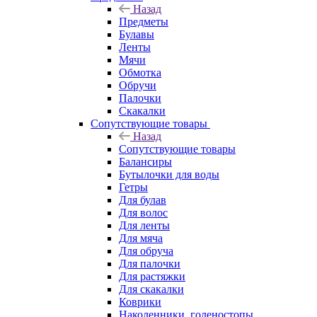
Назад
Предметы
Булавы
Ленты
Мячи
Обмотка
Обручи
Палочки
Скакалки
Сопутствующие товары
Назад
Сопутствующие товары
Балансиры
Бутылочки для воды
Гетры
Для булав
Для волос
Для ленты
Для мяча
Для обруча
Для палочки
Для растяжки
Для скакалки
Коврики
Наколенники, голеностопы