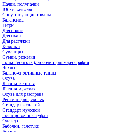
Пачки, полупачки
Юбки, хитоны
Сопутствующие товары
Балансиры
Гетры
Для волос
Для пуант
Для растяжки
Коврики
Сувениры
Сумки, рюкзаки
Трико (колготы), носочки для хореографии
Чехлы
Бально-спортивные танцы
Обувь
Латина женская
Латина мужская
Обувь для разогрева
Рейтинг для девочек
Стандарт женский
Стандарт мужской
Тренировочные туфли
Одежда
Бабочки, галстуки
Брюки