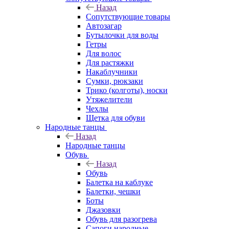
Назад
Сопутствующие товары
Автозагар
Бутылочки для воды
Гетры
Для волос
Для растяжки
Накаблучники
Сумки, рюкзаки
Трико (колготы), носки
Утяжелители
Чехлы
Щетка для обуви
Народные танцы
Назад
Народные танцы
Обувь
Назад
Обувь
Балетка на каблуке
Балетки, чешки
Боты
Джазовки
Обувь для разогрева
Сапоги народные