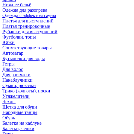
Нижнее бельё
Одежда для разогрева
Одежда с эффектом сауны
Платья для выступлений
Платья тренировочные
Рубашки для выступлений
Футболки, топы
Юбки
Сопутствующие товары
Автозагар
Бутылочки для воды
Гетры
Для волос
Для растяжки
Накаблучники
Сумки, рюкзаки
Трико (колготы), носки
Утяжелители
Чехлы
Щетка для обуви
Народные танцы
Обувь
Балетка на каблуке
Балетки, чешки
Боты