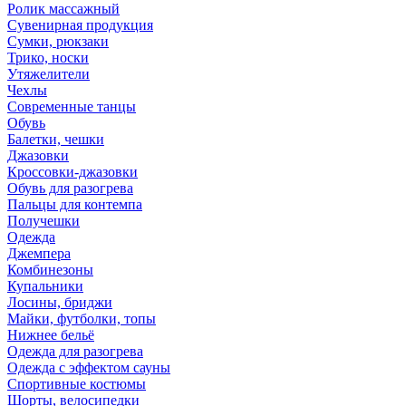
Ролик массажный
Сувенирная продукция
Сумки, рюкзаки
Трико, носки
Утяжелители
Чехлы
Современные танцы
Обувь
Балетки, чешки
Джазовки
Кроссовки-джазовки
Обувь для разогрева
Пальцы для контемпа
Получешки
Одежда
Джемпера
Комбинезоны
Купальники
Лосины, бриджи
Майки, футболки, топы
Нижнее бельё
Одежда для разогрева
Одежда с эффектом сауны
Спортивные костюмы
Шорты, велосипедки