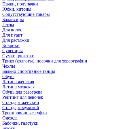
Пачки, полупачки
Юбки, хитоны
Сопутствующие товары
Балансиры
Гетры
Для волос
Для пуант
Для растяжки
Коврики
Сувениры
Сумки, рюкзаки
Трико (колготы), носочки для хореографии
Чехлы
Бально-спортивные танцы
Обувь
Латина женская
Латина мужская
Обувь для разогрева
Рейтинг для девочек
Стандарт женский
Стандарт мужской
Тренировочные туфли
Одежда
Бабочки, галстуки
Брюки