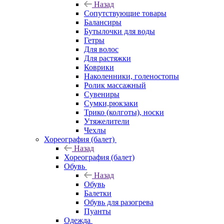
Назад
Сопутствующие товары
Балансиры
Бутылочки для воды
Гетры
Для волос
Для растяжки
Коврики
Наколенники, голеностопы
Ролик массажный
Сувениры
Сумки,рюкзаки
Трико (колготы), носки
Утяжелители
Чехлы
Хореография (балет)
Назад
Хореография (балет)
Обувь
Назад
Обувь
Балетки
Обувь для разогрева
Пуанты
Одежда