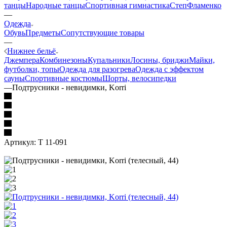
танцы
Народные танцы
Спортивная гимнастика
Степ
Фламенко
—
Одежда
Обувь
Предметы
Сопутствующие товары
—
Нижнее бельё
Джемпера
Комбинезоны
Купальники
Лосины, бриджи
Майки,
футболки, топы
Одежда для разогрева
Одежда с эффектом
сауны
Спортивные костюмы
Шорты, велосипедки
—
Подтрусники - невидимки, Korri
Артикул:
Т 11-091