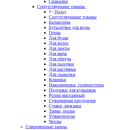
Скакалки
Сопутствующие товары
Назад
Сопутствующие товары
Балансиры
Бутылочки для воды
Гетры
Для булав
Для волос
Для ленты
Для мяча
Для обруча
Для палочки
Для растяжки
Для скакалки
Коврики
Наколенники, голеностопы
Подушки для кувырков
Ролик массажный
Сувенирная продукция
Сумки, рюкзаки
Трико, носки
Утяжелители
Чехлы
Современные танцы