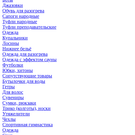
Джазовки
Обувь для разогрева
Сапоги народные
Туфли народные
Туфли преподавательские
Одежда
Купальники
Лосины
Нижнее бельё
Одежда для разогрева
Одежда с эффектом сауны
Футболки
Юбки, хитоны
Сопутствующие товары
Бутылочки для воды
Гетры
Для волос
Сувениры
Сумки, рюкзаки
Трико (колготы), носки
Утяжелители
Чехлы
Спортивная гимнастика
Одежда