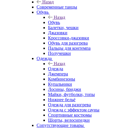
Назад
Современные танцы
Обувь
Назад
Обувь
Балетки, чешки
Джазовки
Кроссовки-джазовки
Обувь для разогрева
Пальцы для контемпа
Получешки
Одежда
Назад
Одежда
Джемпера
Комбинезоны
Купальники
Лосины, бриджи
Майки, футболки, топы
Нижнее бельё
Одежда для разогрева
Одежда с эффектом сауны
Спортивные костюмы
Шорты, велосипедки
Сопутствующие товары