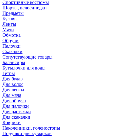
Спортивные костюмы
Шорты, велосипедки
Предметы
Булавы
Ленты
Мячи
Обмотка
Обручи
Палочки
Скакалки
Сопутствующие товары
Балансиры
Бутылочки для воды
Гетры
Для булав
Для волос
Для ленты
Для мяча
Для обруча
Для палочки
Для растяжки
Для скакалки
Коврики
Наколенники, голеностопы
Подушки для кувырков