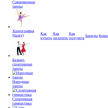
Современные
танцы
Хореография
Как
Как
Как
(балет)
Бренды
Комп
купить
оплатить
получить
Бально-
спортивные
танцы
Народные
танцы
Спортивная
гимнастика