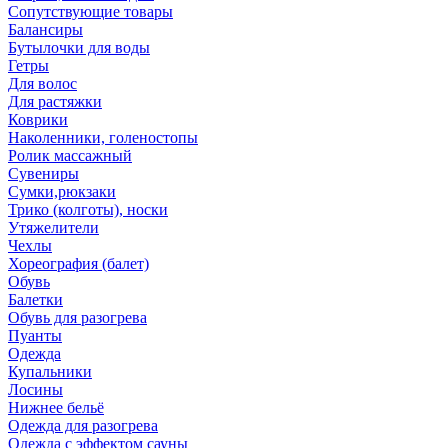
Сопутствующие товары
Балансиры
Бутылочки для воды
Гетры
Для волос
Для растяжки
Коврики
Наколенники, голеностопы
Ролик массажный
Сувениры
Сумки,рюкзаки
Трико (колготы), носки
Утяжелители
Чехлы
Хореография (балет)
Обувь
Балетки
Обувь для разогрева
Пуанты
Одежда
Купальники
Лосины
Нижнее бельё
Одежда для разогрева
Одежда с эффектом сауны