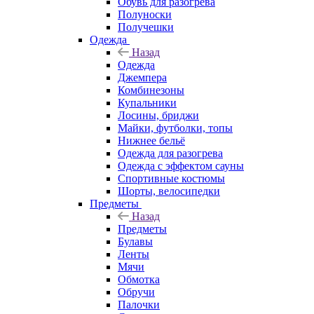
Обувь для разогрева
Полуноски
Получешки
Одежда
Назад
Одежда
Джемпера
Комбинезоны
Купальники
Лосины, бриджи
Майки, футболки, топы
Нижнее бельё
Одежда для разогрева
Одежда с эффектом сауны
Спортивные костюмы
Шорты, велосипедки
Предметы
Назад
Предметы
Булавы
Ленты
Мячи
Обмотка
Обручи
Палочки