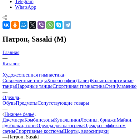
Telegram
WhatsApp
Патрон, Sasaki (M)
Главная
—
Каталог
—
Художественная гимнастика
Современные танцы
Хореография (балет)
Бально-спортивные
танцы
Народные танцы
Спортивная гимнастика
Степ
Фламенко
—
Одежда
Обувь
Предметы
Сопутствующие товары
—
Нижнее бельё
Джемпера
Комбинезоны
Купальники
Лосины, бриджи
Майки,
футболки, топы
Одежда для разогрева
Одежда с эффектом
сауны
Спортивные костюмы
Шорты, велосипедки
—
Патрон, Sasaki