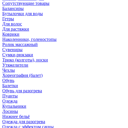
Сопутствующие товары
Балансиры
Бутылочки для воды
Гетры
Для волос
Для растяжки
Коврики
Наколенники, голеностопы
Ролик массажный
Сувениры
Сумки,рюкзаки
Трико (колготы), носки
Утяжелители
Чехлы
Хореография (балет)
Обувь
Балетки
Обувь для разогрева
Пуанты
Одежда
Купальники
Лосины
Нижнее бельё
Одежда для разогрева
Одежда с эффектом сауны