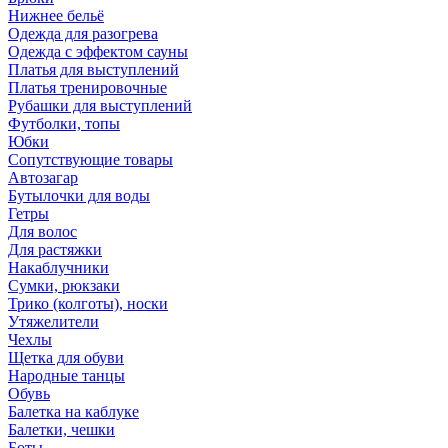
Нижнее бельё
Одежда для разогрева
Одежда с эффектом сауны
Платья для выступлений
Платья тренировочные
Рубашки для выступлений
Футболки, топы
Юбки
Сопутствующие товары
Автозагар
Бутылочки для воды
Гетры
Для волос
Для растяжки
Накаблучники
Сумки, рюкзаки
Трико (колготы), носки
Утяжелители
Чехлы
Щетка для обуви
Народные танцы
Обувь
Балетка на каблуке
Балетки, чешки
Боты