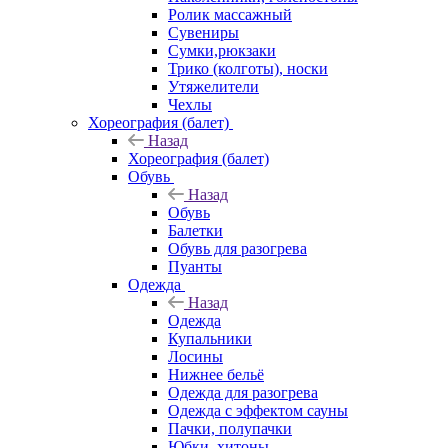
Ролик массажный
Сувениры
Сумки,рюкзаки
Трико (колготы), носки
Утяжелители
Чехлы
Хореография (балет)
Назад
Хореография (балет)
Обувь
Назад
Обувь
Балетки
Обувь для разогрева
Пуанты
Одежда
Назад
Одежда
Купальники
Лосины
Нижнее бельё
Одежда для разогрева
Одежда с эффектом сауны
Пачки, полупачки
Юбки, хитоны