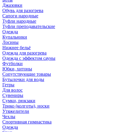
Джазовки
Обувь для разогрева
Сапоги народные
Туфли народные
Туфли преподавательские
Одежда
Купальники
Лосины
Нижнее бельё
Одежда для разогрева
Одежда с эффектом сауны
Футболки
Юбки, хитоны
Сопутствующие товары
Бутылочки для воды
Гетры
Для волос
Сувениры
Сумки, рюкзаки
Трико (колготы), носки
Утяжелители
Чехлы
Спортивная гимнастика
Одежда