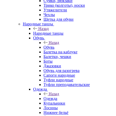
Сумки, рюкзаки
Трико (колготы), носки
Утяжелители
Чехлы
Щетка для обуви
Народные танцы
Назад
Народные танцы
Обувь
Назад
Обувь
Балетка на каблуке
Балетки, чешки
Боты
Джазовки
Обувь для разогрева
Сапоги народные
Туфли народные
Туфли преподавательские
Одежда
Назад
Одежда
Купальники
Лосины
Нижнее бельё