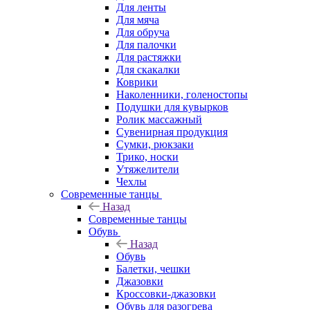
Для ленты
Для мяча
Для обруча
Для палочки
Для растяжки
Для скакалки
Коврики
Наколенники, голеностопы
Подушки для кувырков
Ролик массажный
Сувенирная продукция
Сумки, рюкзаки
Трико, носки
Утяжелители
Чехлы
Современные танцы
Назад
Современные танцы
Обувь
Назад
Обувь
Балетки, чешки
Джазовки
Кроссовки-джазовки
Обувь для разогрева