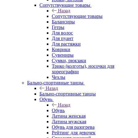
Сопутствующие товары
Назад
Сопутствующие товары
Балансиры
Гетры
Для волос
Для пуант
Для растяжки
Коврики
Сувениры
Сумки, рюкзаки
Трико (колготы), носочки для
хореографии
Чехлы
Бально-спортивные танцы
Назад
Бально-спортивные танцы
Обувь
Назад
Обувь
Латина женская
Латина мужская
Обувь для разогрева
Рейтинг для девочек