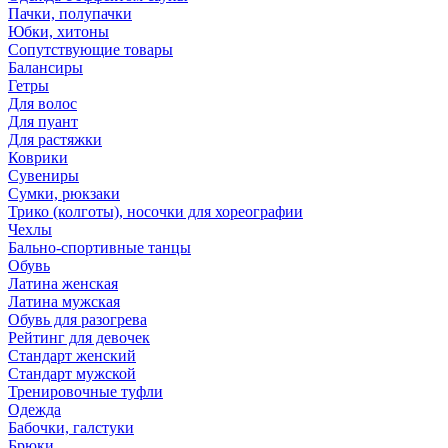
Пачки, полупачки
Юбки, хитоны
Сопутствующие товары
Балансиры
Гетры
Для волос
Для пуант
Для растяжки
Коврики
Сувениры
Сумки, рюкзаки
Трико (колготы), носочки для хореографии
Чехлы
Бально-спортивные танцы
Обувь
Латина женская
Латина мужская
Обувь для разогрева
Рейтинг для девочек
Стандарт женский
Стандарт мужской
Тренировочные туфли
Одежда
Бабочки, галстуки
Брюки