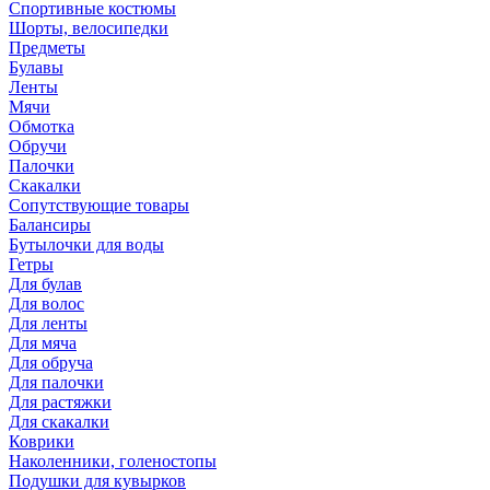
Спортивные костюмы
Шорты, велосипедки
Предметы
Булавы
Ленты
Мячи
Обмотка
Обручи
Палочки
Скакалки
Сопутствующие товары
Балансиры
Бутылочки для воды
Гетры
Для булав
Для волос
Для ленты
Для мяча
Для обруча
Для палочки
Для растяжки
Для скакалки
Коврики
Наколенники, голеностопы
Подушки для кувырков