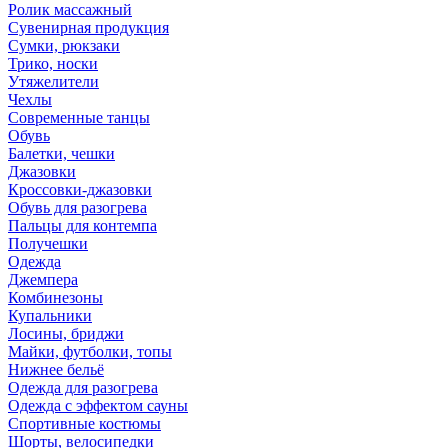
Ролик массажный
Сувенирная продукция
Сумки, рюкзаки
Трико, носки
Утяжелители
Чехлы
Современные танцы
Обувь
Балетки, чешки
Джазовки
Кроссовки-джазовки
Обувь для разогрева
Пальцы для контемпа
Получешки
Одежда
Джемпера
Комбинезоны
Купальники
Лосины, бриджи
Майки, футболки, топы
Нижнее бельё
Одежда для разогрева
Одежда с эффектом сауны
Спортивные костюмы
Шорты, велосипедки