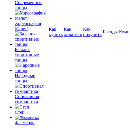
Современные
танцы
Хореография
(балет)
Как
Как
Как
Бренды
Комп
купить
оплатить
получить
Бально-
спортивные
танцы
Народные
танцы
Спортивная
гимнастика
Степ
Фламенко