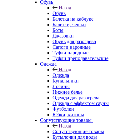
Обувь
Назад
Обувь
Балетка на каблуке
Балетки, чешки
Боты
Джазовки
Обувь для разогрева
Сапоги народные
Туфли народные
Туфли преподавательские
Одежда
Назад
Одежда
Купальники
Лосины
Нижнее бельё
Одежда для разогрева
Одежда с эффектом сауны
Футболки
Юбки, хитоны
Сопутствующие товары
Назад
Сопутствующие товары
Бутылочки для воды