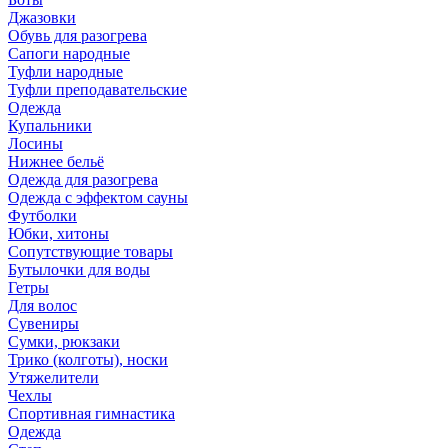
Джазовки
Обувь для разогрева
Сапоги народные
Туфли народные
Туфли преподавательские
Одежда
Купальники
Лосины
Нижнее бельё
Одежда для разогрева
Одежда с эффектом сауны
Футболки
Юбки, хитоны
Сопутствующие товары
Бутылочки для воды
Гетры
Для волос
Сувениры
Сумки, рюкзаки
Трико (колготы), носки
Утяжелители
Чехлы
Спортивная гимнастика
Одежда