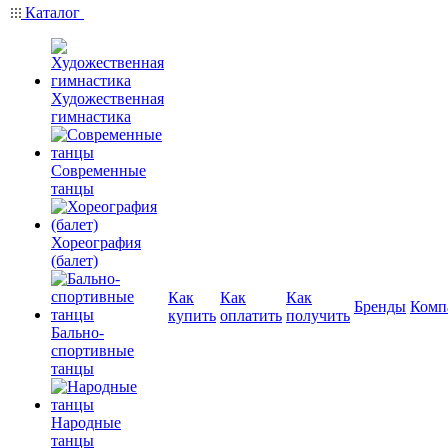
Каталог
Художественная
гимнастика
Современные
танцы
Хореография
(балет)
Как
Как
Как
Бренды
Комп
купить
оплатить
получить
Бально-
спортивные
танцы
Народные
танцы