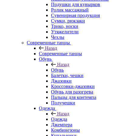
Подушки для кувырков
Ролик массажный
Сувенирная продукция
Сумки, рюкзаки
Трико, носки
Утяжелители
Чехлы
Современные танцы
Назад
Современные танцы
Обувь
Назад
Обувь
Балетки, чешки
Джазовки
Кроссовки-джазовки
Обувь для разогрева
Пальцы для контемпа
Получешки
Одежда
Назад
Одежда
Джемпера
Комбинезоны
Купальники