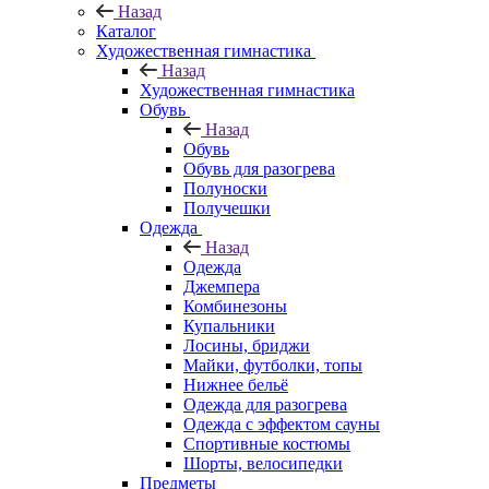
Назад
Каталог
Художественная гимнастика
Назад
Художественная гимнастика
Обувь
Назад
Обувь
Обувь для разогрева
Полуноски
Получешки
Одежда
Назад
Одежда
Джемпера
Комбинезоны
Купальники
Лосины, бриджи
Майки, футболки, топы
Нижнее бельё
Одежда для разогрева
Одежда с эффектом сауны
Спортивные костюмы
Шорты, велосипедки
Предметы