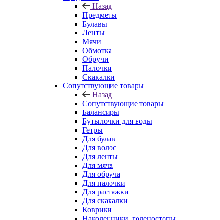
Назад
Предметы
Булавы
Ленты
Мячи
Обмотка
Обручи
Палочки
Скакалки
Сопутствующие товары
Назад
Сопутствующие товары
Балансиры
Бутылочки для воды
Гетры
Для булав
Для волос
Для ленты
Для мяча
Для обруча
Для палочки
Для растяжки
Для скакалки
Коврики
Наколенники, голеностопы