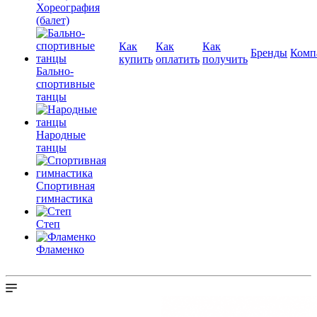
Хореография
(балет)
Как
Как
Как
Бренды
Комп
купить
оплатить
получить
Бально-
спортивные
танцы
Народные
танцы
Спортивная
гимнастика
Степ
Фламенко