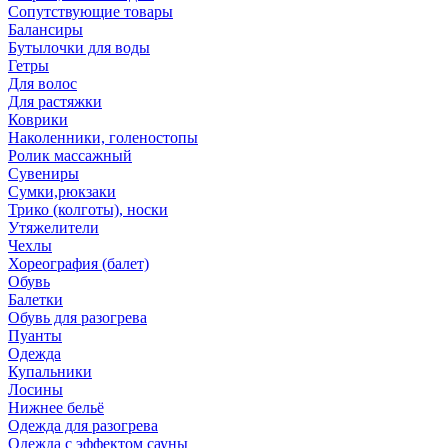
Сопутствующие товары
Балансиры
Бутылочки для воды
Гетры
Для волос
Для растяжки
Коврики
Наколенники, голеностопы
Ролик массажный
Сувениры
Сумки,рюкзаки
Трико (колготы), носки
Утяжелители
Чехлы
Хореография (балет)
Обувь
Балетки
Обувь для разогрева
Пуанты
Одежда
Купальники
Лосины
Нижнее бельё
Одежда для разогрева
Одежда с эффектом сауны