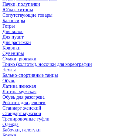
Пачки, полупачки
Юбки, хитоны
Сопутствующие товары
Балансиры
Гетры
Для волос
Для пуант
Для растяжки
Коврики
Сувениры
Сумки, рюкзаки
Трико (колготы), носочки для хореографии
Чехлы
Бально-спортивные танцы
Обувь
Латина женская
Латина мужская
Обувь для разогрева
Рейтинг для девочек
Стандарт женский
Стандарт мужской
Тренировочные туфли
Одежда
Бабочки, галстуки
Брюки