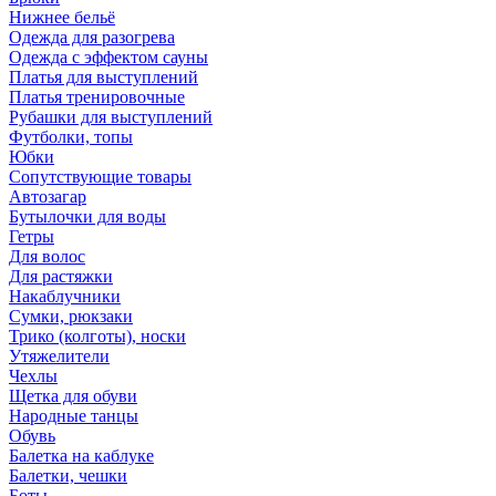
Нижнее бельё
Одежда для разогрева
Одежда с эффектом сауны
Платья для выступлений
Платья тренировочные
Рубашки для выступлений
Футболки, топы
Юбки
Сопутствующие товары
Автозагар
Бутылочки для воды
Гетры
Для волос
Для растяжки
Накаблучники
Сумки, рюкзаки
Трико (колготы), носки
Утяжелители
Чехлы
Щетка для обуви
Народные танцы
Обувь
Балетка на каблуке
Балетки, чешки
Боты