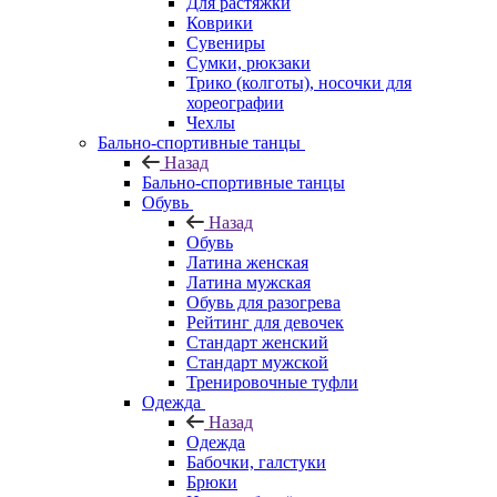
Для растяжки
Коврики
Сувениры
Сумки, рюкзаки
Трико (колготы), носочки для
хореографии
Чехлы
Бально-спортивные танцы
Назад
Бально-спортивные танцы
Обувь
Назад
Обувь
Латина женская
Латина мужская
Обувь для разогрева
Рейтинг для девочек
Стандарт женский
Стандарт мужской
Тренировочные туфли
Одежда
Назад
Одежда
Бабочки, галстуки
Брюки