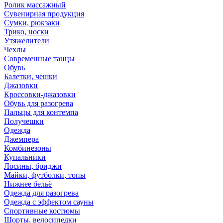
Ролик массажный
Сувенирная продукция
Сумки, рюкзаки
Трико, носки
Утяжелители
Чехлы
Современные танцы
Обувь
Балетки, чешки
Джазовки
Кроссовки-джазовки
Обувь для разогрева
Пальцы для контемпа
Получешки
Одежда
Джемпера
Комбинезоны
Купальники
Лосины, бриджи
Майки, футболки, топы
Нижнее бельё
Одежда для разогрева
Одежда с эффектом сауны
Спортивные костюмы
Шорты, велосипедки