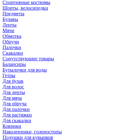
Спортивные костюмы
Шорты, велосипедки
Предметы
Булавы
Ленты
Мячи
Обмотка
Обручи
Палочки
Скакалки
Сопутствующие товары
Балансиры
Бутылочки для воды
Гетры
Для булав
Для волос
Для ленты
Для мяча
Для обруча
Для палочки
Для растяжки
Для скакалки
Коврики
Наколенники, голеностопы
Подушки для кувырков