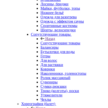
Лосины, бриджи
Майки, футболки, топы
Нижнее бельё
Одежда для разогрева
Одежда с эффектом сауны
Спортивные костюмы
Шорты, велосипедки
Сопутствующие товары
Назад
Сопутствующие товары
Балансиры
Бутылочки для воды
Гетры
Для волос
Для растяжки
Коврики
Наколенники, голеностопы
Ролик массажный
Сувениры
Сумки,рюкзаки
Трико (колготы), носки
Утяжелители
Чехлы
Хореография (балет)