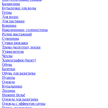
Балансиры
Бутылочки для воды
Гетры
Для волос
Для растяжки
Коврики
Наколенники, голеностопы
Ролик массажный
Сувениры
Сумки,рюкзаки
Трико (колготы), носки
Утяжелители
Чехлы
Хореография (балет)
Обувь
Балетки
Обувь для разогрева
Пуанты
Одежда
Купальники
Лосины
Нижнее бельё
Одежда для разогрева
Одежда с эффектом сауны
Пачки, полупачки