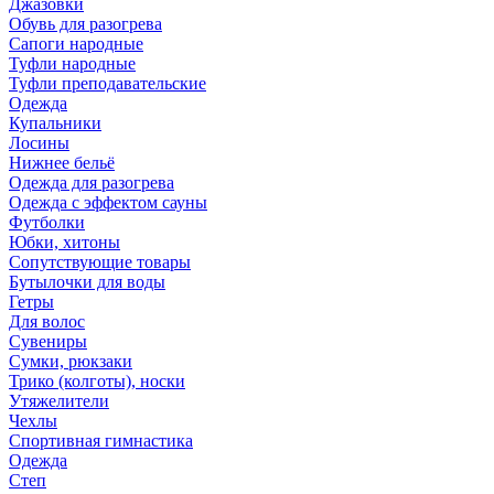
Джазовки
Обувь для разогрева
Сапоги народные
Туфли народные
Туфли преподавательские
Одежда
Купальники
Лосины
Нижнее бельё
Одежда для разогрева
Одежда с эффектом сауны
Футболки
Юбки, хитоны
Сопутствующие товары
Бутылочки для воды
Гетры
Для волос
Сувениры
Сумки, рюкзаки
Трико (колготы), носки
Утяжелители
Чехлы
Спортивная гимнастика
Одежда
Степ