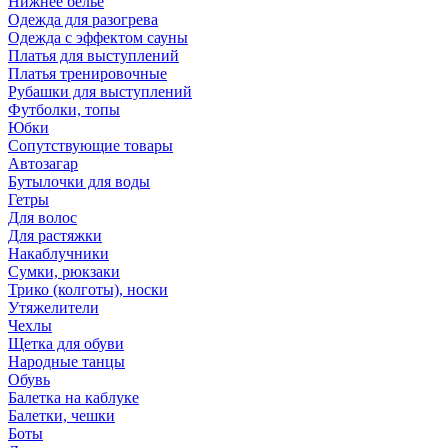
Нижнее бельё
Одежда для разогрева
Одежда с эффектом сауны
Платья для выступлений
Платья тренировочные
Рубашки для выступлений
Футболки, топы
Юбки
Сопутствующие товары
Автозагар
Бутылочки для воды
Гетры
Для волос
Для растяжки
Накаблучники
Сумки, рюкзаки
Трико (колготы), носки
Утяжелители
Чехлы
Щетка для обуви
Народные танцы
Обувь
Балетка на каблуке
Балетки, чешки
Боты