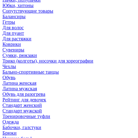
Юбки, хитоны
Сопутствующие товары
Балансиры
Гетры
Для волос
Для пуант
Для растяжки
Коврики
Сувениры
Сумки, рюкзаки
Трико (колготы), носочки для хореографии
Чехлы
Бально-спортивные танцы
Обувь
Латина женская
Латина мужская
Обувь для разогрева
Рейтинг для девочек
Стандарт женский
Стандарт мужской
Тренировочные туфли
Одежда
Бабочки, галстуки
Брюки