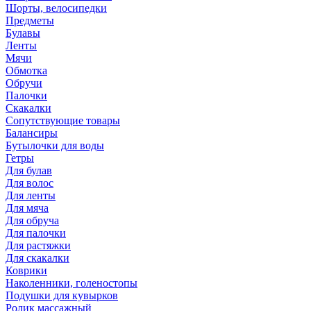
Шорты, велосипедки
Предметы
Булавы
Ленты
Мячи
Обмотка
Обручи
Палочки
Скакалки
Сопутствующие товары
Балансиры
Бутылочки для воды
Гетры
Для булав
Для волос
Для ленты
Для мяча
Для обруча
Для палочки
Для растяжки
Для скакалки
Коврики
Наколенники, голеностопы
Подушки для кувырков
Ролик массажный