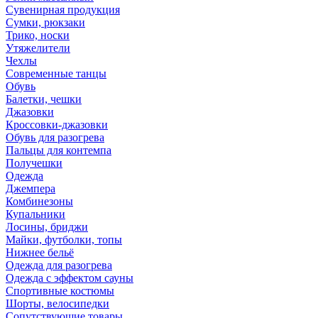
Сувенирная продукция
Сумки, рюкзаки
Трико, носки
Утяжелители
Чехлы
Современные танцы
Обувь
Балетки, чешки
Джазовки
Кроссовки-джазовки
Обувь для разогрева
Пальцы для контемпа
Получешки
Одежда
Джемпера
Комбинезоны
Купальники
Лосины, бриджи
Майки, футболки, топы
Нижнее бельё
Одежда для разогрева
Одежда с эффектом сауны
Спортивные костюмы
Шорты, велосипедки
Сопутствующие товары