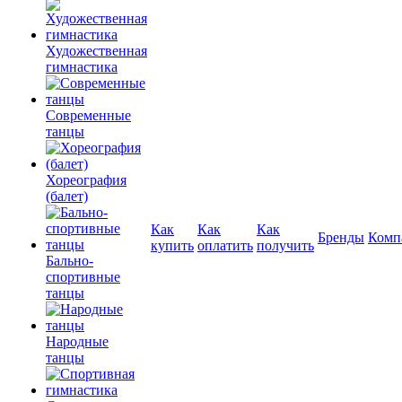
Художественная
гимнастика
Современные
танцы
Хореография
(балет)
Как
Как
Как
Бренды
Комп
купить
оплатить
получить
Бально-
спортивные
танцы
Народные
танцы