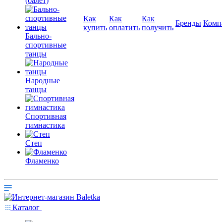
(балет)
Как
Как
Как
Бренды
Комп
купить
оплатить
получить
Бально-
спортивные
танцы
Народные
танцы
Спортивная
гимнастика
Степ
Фламенко
Каталог