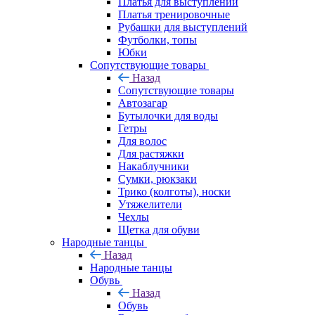
Платья для выступлений
Платья тренировочные
Рубашки для выступлений
Футболки, топы
Юбки
Сопутствующие товары
Назад
Сопутствующие товары
Автозагар
Бутылочки для воды
Гетры
Для волос
Для растяжки
Накаблучники
Сумки, рюкзаки
Трико (колготы), носки
Утяжелители
Чехлы
Щетка для обуви
Народные танцы
Назад
Народные танцы
Обувь
Назад
Обувь