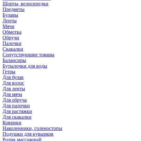
Шорты, велосипедки
Предметы
Булавы
Ленты
Мячи
Обмотка
Обручи
Палочки
Скакалки
Сопутствующие товары
Балансиры
Бутылочки для воды
Гетры
Для булав
Для волос
Для ленты
Для мяча
Для обруча
Для палочки
Для растяжки
Для скакалки
Коврики
Наколенники, голеностопы
Подушки для кувырков
Ролик массажный