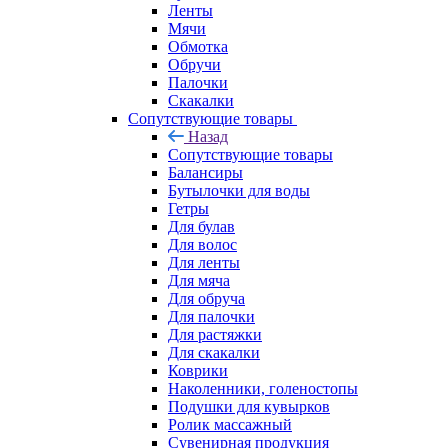
Ленты
Мячи
Обмотка
Обручи
Палочки
Скакалки
Сопутствующие товары
Назад
Сопутствующие товары
Балансиры
Бутылочки для воды
Гетры
Для булав
Для волос
Для ленты
Для мяча
Для обруча
Для палочки
Для растяжки
Для скакалки
Коврики
Наколенники, голеностопы
Подушки для кувырков
Ролик массажный
Сувенирная продукция