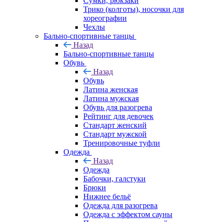
Сумки, рюкзаки
Трико (колготы), носочки для
хореографии
Чехлы
Бально-спортивные танцы
Назад
Бально-спортивные танцы
Обувь
Назад
Обувь
Латина женская
Латина мужская
Обувь для разогрева
Рейтинг для девочек
Стандарт женский
Стандарт мужской
Тренировочные туфли
Одежда
Назад
Одежда
Бабочки, галстуки
Брюки
Нижнее бельё
Одежда для разогрева
Одежда с эффектом сауны