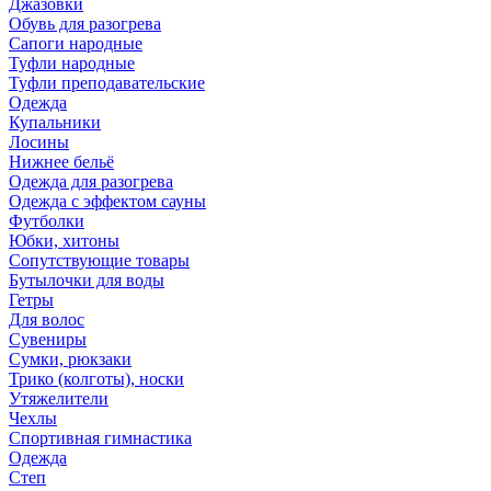
Джазовки
Обувь для разогрева
Сапоги народные
Туфли народные
Туфли преподавательские
Одежда
Купальники
Лосины
Нижнее бельё
Одежда для разогрева
Одежда с эффектом сауны
Футболки
Юбки, хитоны
Сопутствующие товары
Бутылочки для воды
Гетры
Для волос
Сувениры
Сумки, рюкзаки
Трико (колготы), носки
Утяжелители
Чехлы
Спортивная гимнастика
Одежда
Степ