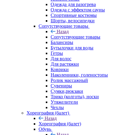
Одежда для разогрева
Одежда с эффектом сауны
Спортивные костюмы
Шорты, велосипедки
Сопутствующие товары
Назад
Сопутствующие товары
Балансиры
Бутылочки для воды
Гетры
Для волос
Для растяжки
Коврики
Наколенники, голеностопы
Ролик массажный
Сувениры
Сумки,рюкзаки
Трико (колготы), носки
Утяжелители
Чехлы
Хореография (балет)
Назад
Хореография (балет)
Обувь
Назад