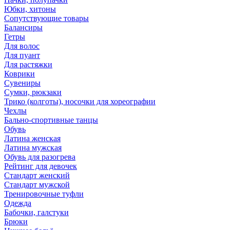
Юбки, хитоны
Сопутствующие товары
Балансиры
Гетры
Для волос
Для пуант
Для растяжки
Коврики
Сувениры
Сумки, рюкзаки
Трико (колготы), носочки для хореографии
Чехлы
Бально-спортивные танцы
Обувь
Латина женская
Латина мужская
Обувь для разогрева
Рейтинг для девочек
Стандарт женский
Стандарт мужской
Тренировочные туфли
Одежда
Бабочки, галстуки
Брюки