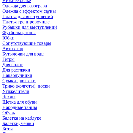
Нижнее бельё
Одежда для разогрева
Одежда с эффектом сауны
Платья для выступлений
Платья тренировочные
Рубашки для выступлений
Футболки, топы
Юбки
Сопутствующие товары
Автозагар
Бутылочки для воды
Гетры
Для волос
Для растяжки
Накаблучники
Сумки, рюкзаки
Трико (колготы), носки
Утяжелители
Чехлы
Щетка для обуви
Народные танцы
Обувь
Балетка на каблуке
Балетки, чешки
Боты