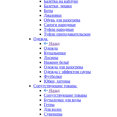
Балетка на каблуке
Балетки, чешки
Боты
Джазовки
Обувь для разогрева
Сапоги народные
Туфли народные
Туфли преподавательские
Одежда
Назад
Одежда
Купальники
Лосины
Нижнее бельё
Одежда для разогрева
Одежда с эффектом сауны
Футболки
Юбки, хитоны
Сопутствующие товары
Назад
Сопутствующие товары
Бутылочки для воды
Гетры
Для волос
Сувениры