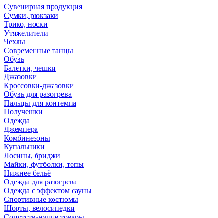
Сувенирная продукция
Сумки, рюкзаки
Трико, носки
Утяжелители
Чехлы
Современные танцы
Обувь
Балетки, чешки
Джазовки
Кроссовки-джазовки
Обувь для разогрева
Пальцы для контемпа
Получешки
Одежда
Джемпера
Комбинезоны
Купальники
Лосины, бриджи
Майки, футболки, топы
Нижнее бельё
Одежда для разогрева
Одежда с эффектом сауны
Спортивные костюмы
Шорты, велосипедки
Сопутствующие товары