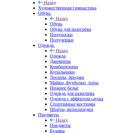
Назад
Художественная гимнастика
Обувь
Назад
Обувь
Обувь для разогрева
Полуноски
Получешки
Одежда
Назад
Одежда
Джемпера
Комбинезоны
Купальники
Лосины, бриджи
Майки, футболки, топы
Нижнее бельё
Одежда для разогрева
Одежда с эффектом сауны
Спортивные костюмы
Шорты, велосипедки
Предметы
Назад
Предметы
Булавы