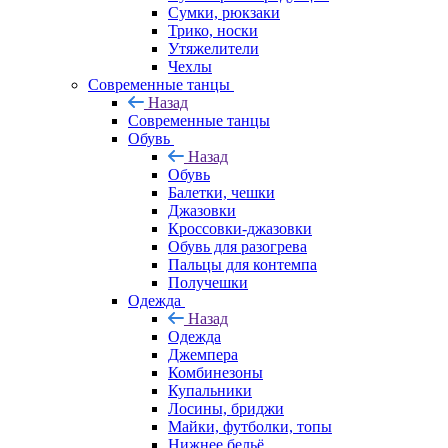
Сумки, рюкзаки
Трико, носки
Утяжелители
Чехлы
Современные танцы
Назад
Современные танцы
Обувь
Назад
Обувь
Балетки, чешки
Джазовки
Кроссовки-джазовки
Обувь для разогрева
Пальцы для контемпа
Получешки
Одежда
Назад
Одежда
Джемпера
Комбинезоны
Купальники
Лосины, бриджи
Майки, футболки, топы
Нижнее бельё