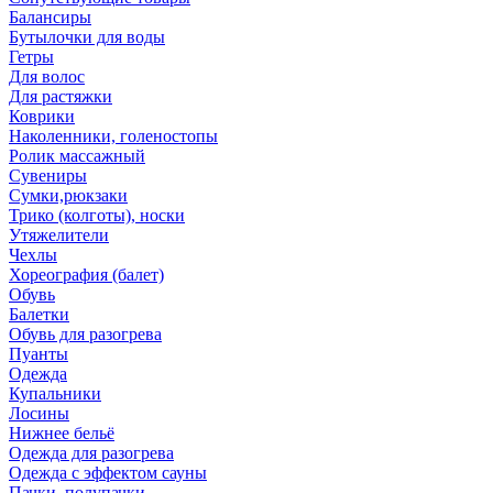
Балансиры
Бутылочки для воды
Гетры
Для волос
Для растяжки
Коврики
Наколенники, голеностопы
Ролик массажный
Сувениры
Сумки,рюкзаки
Трико (колготы), носки
Утяжелители
Чехлы
Хореография (балет)
Обувь
Балетки
Обувь для разогрева
Пуанты
Одежда
Купальники
Лосины
Нижнее бельё
Одежда для разогрева
Одежда с эффектом сауны
Пачки, полупачки