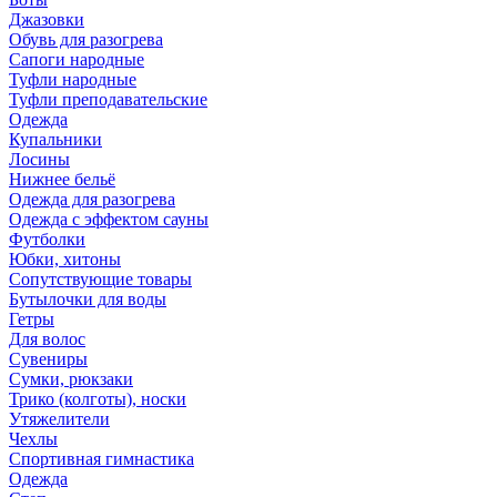
Джазовки
Обувь для разогрева
Сапоги народные
Туфли народные
Туфли преподавательские
Одежда
Купальники
Лосины
Нижнее бельё
Одежда для разогрева
Одежда с эффектом сауны
Футболки
Юбки, хитоны
Сопутствующие товары
Бутылочки для воды
Гетры
Для волос
Сувениры
Сумки, рюкзаки
Трико (колготы), носки
Утяжелители
Чехлы
Спортивная гимнастика
Одежда