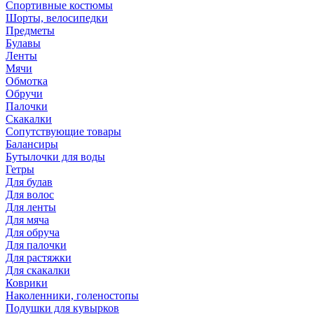
Спортивные костюмы
Шорты, велосипедки
Предметы
Булавы
Ленты
Мячи
Обмотка
Обручи
Палочки
Скакалки
Сопутствующие товары
Балансиры
Бутылочки для воды
Гетры
Для булав
Для волос
Для ленты
Для мяча
Для обруча
Для палочки
Для растяжки
Для скакалки
Коврики
Наколенники, голеностопы
Подушки для кувырков