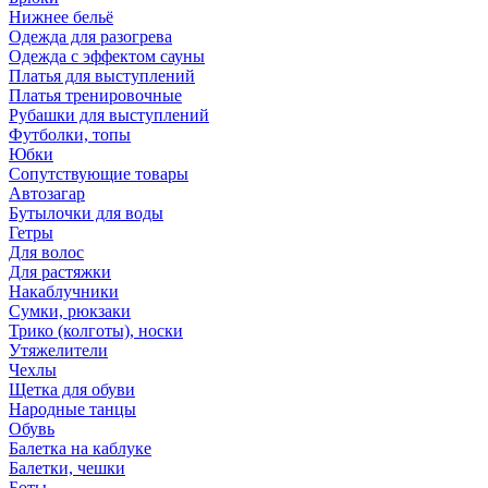
Нижнее бельё
Одежда для разогрева
Одежда с эффектом сауны
Платья для выступлений
Платья тренировочные
Рубашки для выступлений
Футболки, топы
Юбки
Сопутствующие товары
Автозагар
Бутылочки для воды
Гетры
Для волос
Для растяжки
Накаблучники
Сумки, рюкзаки
Трико (колготы), носки
Утяжелители
Чехлы
Щетка для обуви
Народные танцы
Обувь
Балетка на каблуке
Балетки, чешки
Боты