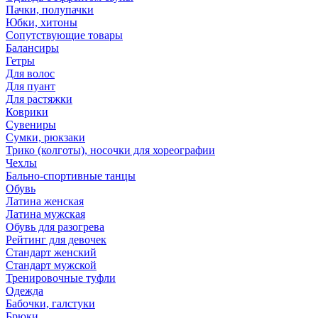
Пачки, полупачки
Юбки, хитоны
Сопутствующие товары
Балансиры
Гетры
Для волос
Для пуант
Для растяжки
Коврики
Сувениры
Сумки, рюкзаки
Трико (колготы), носочки для хореографии
Чехлы
Бально-спортивные танцы
Обувь
Латина женская
Латина мужская
Обувь для разогрева
Рейтинг для девочек
Стандарт женский
Стандарт мужской
Тренировочные туфли
Одежда
Бабочки, галстуки
Брюки