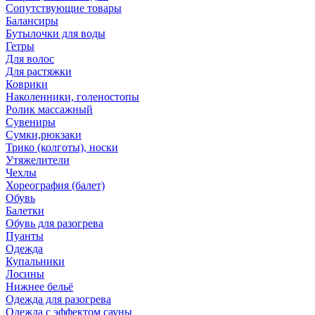
Сопутствующие товары
Балансиры
Бутылочки для воды
Гетры
Для волос
Для растяжки
Коврики
Наколенники, голеностопы
Ролик массажный
Сувениры
Сумки,рюкзаки
Трико (колготы), носки
Утяжелители
Чехлы
Хореография (балет)
Обувь
Балетки
Обувь для разогрева
Пуанты
Одежда
Купальники
Лосины
Нижнее бельё
Одежда для разогрева
Одежда с эффектом сауны