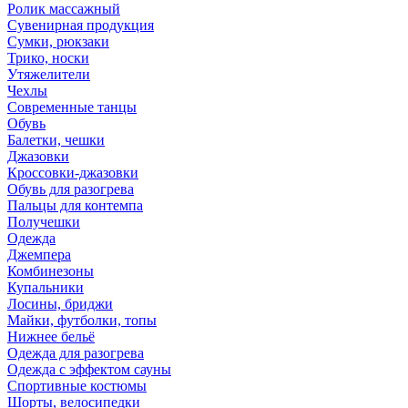
Ролик массажный
Сувенирная продукция
Сумки, рюкзаки
Трико, носки
Утяжелители
Чехлы
Современные танцы
Обувь
Балетки, чешки
Джазовки
Кроссовки-джазовки
Обувь для разогрева
Пальцы для контемпа
Получешки
Одежда
Джемпера
Комбинезоны
Купальники
Лосины, бриджи
Майки, футболки, топы
Нижнее бельё
Одежда для разогрева
Одежда с эффектом сауны
Спортивные костюмы
Шорты, велосипедки