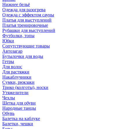
Нижнее бельё
Одежда для разогрева
Одежда с эффектом сауны
Платья для выступлений
Платья тренировочные
Рубашки для выступлений
Футболки, топы
Юбки
Сопутствующие товары
Автозагар
Бутылочки для воды
Гетры
Для волос
Для растяжки
Накаблучники
Сумки, рюкзаки
Трико (колготы), носки
Утяжелители
Чехлы
Щетка для обуви
Народные танцы
Обувь
Балетка на каблуке
Балетки, чешки
Боты