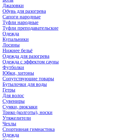
Джазовки
Обувь для разогрева
Сапоги народные
Туфли народные
Туфли преподавательские
Одежда
Купальники
Лосины
Нижнее бельё
Одежда для разогрева
Одежда с эффектом сауны
Футболки
Юбки, хитоны
Сопутствующие товары
Бутылочки для воды
Гетры
Для волос
Сувениры
Сумки, рюкзаки
Трико (колготы), носки
Утяжелители
Чехлы
Спортивная гимнастика
Одежда