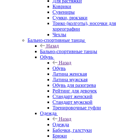
Для растяжки
Коврики
Сувениры
Сумки, рюкзаки
Трико (колготы), носочки для
хореографии
Чехлы
Бально-спортивные танцы
Назад
Бально-спортивные танцы
Обувь
Назад
Обувь
Латина женская
Латина мужская
Обувь для разогрева
Рейтинг для девочек
Стандарт женский
Стандарт мужской
Тренировочные туфли
Одежда
Назад
Одежда
Бабочки, галстуки
Брюки