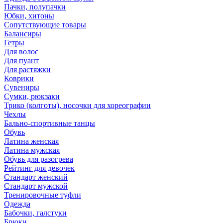
Пачки, полупачки
Юбки, хитоны
Сопутствующие товары
Балансиры
Гетры
Для волос
Для пуант
Для растяжки
Коврики
Сувениры
Сумки, рюкзаки
Трико (колготы), носочки для хореографии
Чехлы
Бально-спортивные танцы
Обувь
Латина женская
Латина мужская
Обувь для разогрева
Рейтинг для девочек
Стандарт женский
Стандарт мужской
Тренировочные туфли
Одежда
Бабочки, галстуки
Брюки