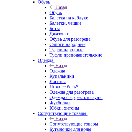
Обувь
Назад
Обувь
Балетка на каблуке
Балетки, чешки
Боты
Джазовки
Обувь для разогрева
Сапоги народные
Туфли народные
Туфли преподавательские
Одежда
Назад
Одежда
Купальники
Лосины
Нижнее бельё
Одежда для разогрева
Одежда с эффектом сауны
Футболки
Юбки, хитоны
Сопутствующие товары
Назад
Сопутствующие товары
Бутылочки для воды