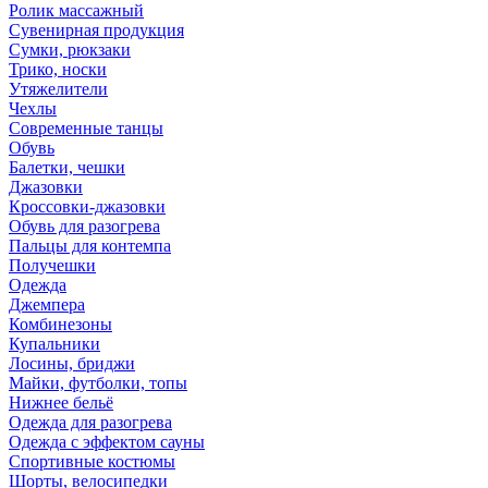
Ролик массажный
Сувенирная продукция
Сумки, рюкзаки
Трико, носки
Утяжелители
Чехлы
Современные танцы
Обувь
Балетки, чешки
Джазовки
Кроссовки-джазовки
Обувь для разогрева
Пальцы для контемпа
Получешки
Одежда
Джемпера
Комбинезоны
Купальники
Лосины, бриджи
Майки, футболки, топы
Нижнее бельё
Одежда для разогрева
Одежда с эффектом сауны
Спортивные костюмы
Шорты, велосипедки