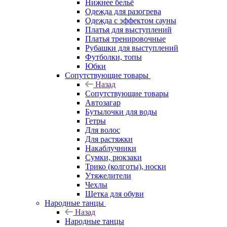
Нижнее бельё
Одежда для разогрева
Одежда с эффектом сауны
Платья для выступлений
Платья тренировочные
Рубашки для выступлений
Футболки, топы
Юбки
Сопутствующие товары
Назад
Сопутствующие товары
Автозагар
Бутылочки для воды
Гетры
Для волос
Для растяжки
Накаблучники
Сумки, рюкзаки
Трико (колготы), носки
Утяжелители
Чехлы
Щетка для обуви
Народные танцы
Назад
Народные танцы