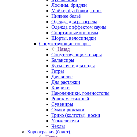
Лосины, бриджи
Майки, футболки, топы
Нижнее бельё
Одежда для разогрева
Одежда с эффектом сауны
Спортивные костюмы
Шорты, велосипедки
Сопутствующие товары
Назад
Сопутствующие товары
Балансиры
Бутылочки для воды
Гетры
Для волос
Для растяжки
Коврики
Наколенники, голеностопы
Ролик массажный
Сувениры
Сумки,рюкзаки
Трико (колготы), носки
Утяжелители
Чехлы
Хореография (балет)