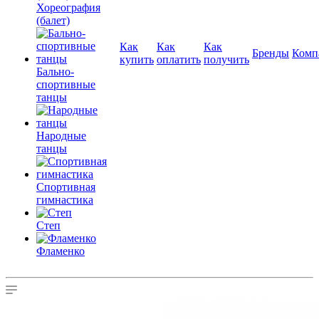
Хореография
(балет)
Как
Как
Как
Бренды
Комп
купить
оплатить
получить
Бально-
спортивные
танцы
Народные
танцы
Спортивная
гимнастика
Степ
Фламенко