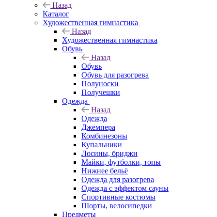
Назад
Каталог
Художественная гимнастика
Назад
Художественная гимнастика
Обувь
Назад
Обувь
Обувь для разогрева
Полуноски
Получешки
Одежда
Назад
Одежда
Джемпера
Комбинезоны
Купальники
Лосины, бриджи
Майки, футболки, топы
Нижнее бельё
Одежда для разогрева
Одежда с эффектом сауны
Спортивные костюмы
Шорты, велосипедки
Предметы