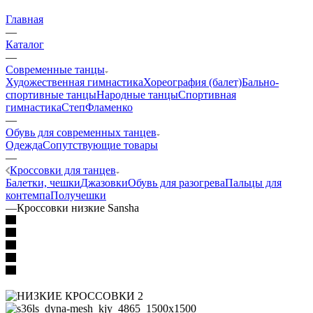
Главная
—
Каталог
—
Современные танцы
Художественная гимнастика
Хореография (балет)
Бально-
спортивные танцы
Народные танцы
Спортивная
гимнастика
Степ
Фламенко
—
Обувь для современных танцев
Одежда
Сопутствующие товары
—
Кроссовки для танцев
Балетки, чешки
Джазовки
Обувь для разогрева
Пальцы для
контемпа
Получешки
—
Кроссовки низкие Sansha