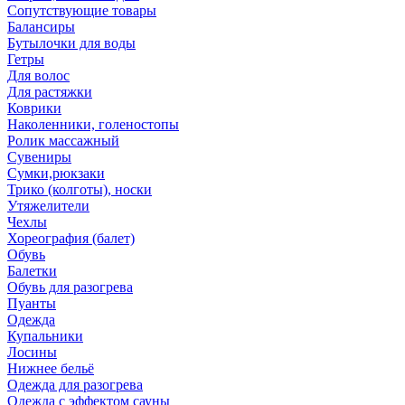
Сопутствующие товары
Балансиры
Бутылочки для воды
Гетры
Для волос
Для растяжки
Коврики
Наколенники, голеностопы
Ролик массажный
Сувениры
Сумки,рюкзаки
Трико (колготы), носки
Утяжелители
Чехлы
Хореография (балет)
Обувь
Балетки
Обувь для разогрева
Пуанты
Одежда
Купальники
Лосины
Нижнее бельё
Одежда для разогрева
Одежда с эффектом сауны