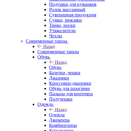
Подушки для кувырков
Ролик массажный
Сувенирная продукция
Сумки, рюкзаки
Трико, носки
Утяжелители
Чехлы
Современные танцы
Назад
Современные танцы
Обувь
Назад
Обувь
Балетки, чешки
Джазовки
Кроссовки-джазовки
Обувь для разогрева
Пальцы для контемпа
Получешки
Одежда
Назад
Одежда
Джемпера
Комбинезоны
Купальники