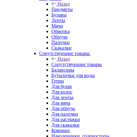
Назад
Предметы
Булавы
Ленты
Мячи
Обмотка
Обручи
Палочки
Скакалки
Сопутствующие товары
Назад
Сопутствующие товары
Балансиры
Бутылочки для воды
Гетры
Для булав
Для волос
Для ленты
Для мяча
Для обруча
Для палочки
Для растяжки
Для скакалки
Коврики
Наколенники, голеностопы