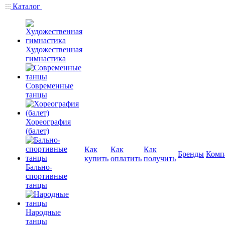
Каталог
Художественная
гимнастика
Современные
танцы
Хореография
(балет)
Как
Как
Как
Бренды
Комп
купить
оплатить
получить
Бально-
спортивные
танцы
Народные
танцы