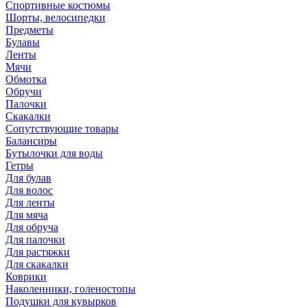
Спортивные костюмы
Шорты, велосипедки
Предметы
Булавы
Ленты
Мячи
Обмотка
Обручи
Палочки
Скакалки
Сопутствующие товары
Балансиры
Бутылочки для воды
Гетры
Для булав
Для волос
Для ленты
Для мяча
Для обруча
Для палочки
Для растяжки
Для скакалки
Коврики
Наколенники, голеностопы
Подушки для кувырков