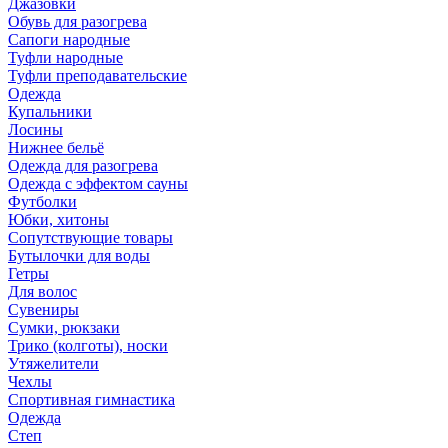
Джазовки
Обувь для разогрева
Сапоги народные
Туфли народные
Туфли преподавательские
Одежда
Купальники
Лосины
Нижнее бельё
Одежда для разогрева
Одежда с эффектом сауны
Футболки
Юбки, хитоны
Сопутствующие товары
Бутылочки для воды
Гетры
Для волос
Сувениры
Сумки, рюкзаки
Трико (колготы), носки
Утяжелители
Чехлы
Спортивная гимнастика
Одежда
Степ