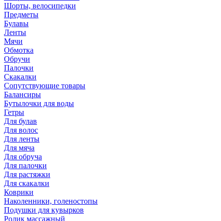
Шорты, велосипедки
Предметы
Булавы
Ленты
Мячи
Обмотка
Обручи
Палочки
Скакалки
Сопутствующие товары
Балансиры
Бутылочки для воды
Гетры
Для булав
Для волос
Для ленты
Для мяча
Для обруча
Для палочки
Для растяжки
Для скакалки
Коврики
Наколенники, голеностопы
Подушки для кувырков
Ролик массажный