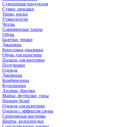
Сувенирная продукция
Сумки, рюкзаки
Трико, носки
Утяжелители
Чехлы
Современные танцы
Обувь
Балетки, чешки
Джазовки
Кроссовки-джазовки
Обувь для разогрева
Пальцы для контемпа
Получешки
Одежда
Джемпера
Комбинезоны
Купальники
Лосины, бриджи
Майки, футболки, топы
Нижнее бельё
Одежда для разогрева
Одежда с эффектом сауны
Спортивные костюмы
Шорты, велосипедки
Сопутствующие товары