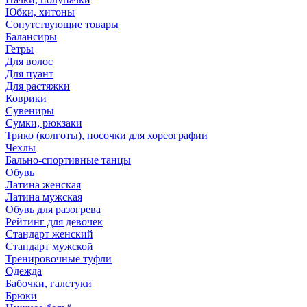
Юбки, хитоны
Сопутствующие товары
Балансиры
Гетры
Для волос
Для пуант
Для растяжки
Коврики
Сувениры
Сумки, рюкзаки
Трико (колготы), носочки для хореографии
Чехлы
Бально-спортивные танцы
Обувь
Латина женская
Латина мужская
Обувь для разогрева
Рейтинг для девочек
Стандарт женский
Стандарт мужской
Тренировочные туфли
Одежда
Бабочки, галстуки
Брюки