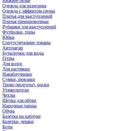
Нижнее бельё
Одежда для разогрева
Одежда с эффектом сауны
Платья для выступлений
Платья тренировочные
Рубашки для выступлений
Футболки, топы
Юбки
Сопутствующие товары
Автозагар
Бутылочки для воды
Гетры
Для волос
Для растяжки
Накаблучники
Сумки, рюкзаки
Трико (колготы), носки
Утяжелители
Чехлы
Щетка для обуви
Народные танцы
Обувь
Балетка на каблуке
Балетки, чешки
Боты