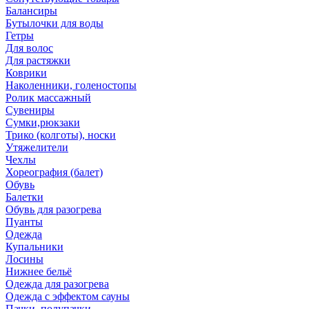
Балансиры
Бутылочки для воды
Гетры
Для волос
Для растяжки
Коврики
Наколенники, голеностопы
Ролик массажный
Сувениры
Сумки,рюкзаки
Трико (колготы), носки
Утяжелители
Чехлы
Хореография (балет)
Обувь
Балетки
Обувь для разогрева
Пуанты
Одежда
Купальники
Лосины
Нижнее бельё
Одежда для разогрева
Одежда с эффектом сауны
Пачки, полупачки