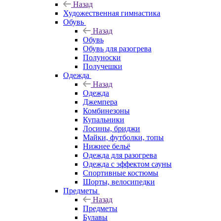
Назад
Художественная гимнастика
Обувь
Назад
Обувь
Обувь для разогрева
Полуноски
Получешки
Одежда
Назад
Одежда
Джемпера
Комбинезоны
Купальники
Лосины, бриджи
Майки, футболки, топы
Нижнее бельё
Одежда для разогрева
Одежда с эффектом сауны
Спортивные костюмы
Шорты, велосипедки
Предметы
Назад
Предметы
Булавы