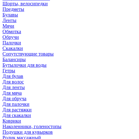
Шорты, велосипедки
Предметы
Булавы
Ленты
Мячи
Обмотка
Обручи
Палочки
Скакалки
Сопутствующие товары
Балансиры
Бутылочки для воды
Гетры
Для булав
Для волос
Для ленты
Для мяча
Для обруча
Для палочки
Для растяжки
Для скакалки
Коврики
Наколенники, голеностопы
Подушки для кувырков
Ролик массажный