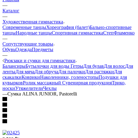
—
Каталог
—
Художественная гимнастика
Современные танцы
Хореография (балет)
Бально-спортивные
танцы
Народные танцы
Спортивная гимнастика
Степ
Фламенко
—
Сопутствующие товары
Обувь
Одежда
Предметы
—
Рюкзаки и сумки для гимнастики
Балансиры
Бутылочки для воды
Гетры
Для булав
Для волос
Для
ленты
Для мяча
Для обруча
Для палочки
Для растяжки
Для
скакалки
Коврики
Наколенники, голеностопы
Подушки для
кувырков
Ролик массажный
Сувенирная продукция
Трико,
носки
Утяжелители
Чехлы
—
Сумка АLINA JUNIOR, Pastorelli