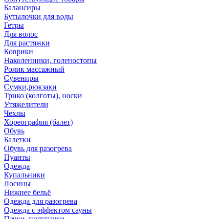
Балансиры
Бутылочки для воды
Гетры
Для волос
Для растяжки
Коврики
Наколенники, голеностопы
Ролик массажный
Сувениры
Сумки,рюкзаки
Трико (колготы), носки
Утяжелители
Чехлы
Хореография (балет)
Обувь
Балетки
Обувь для разогрева
Пуанты
Одежда
Купальники
Лосины
Нижнее бельё
Одежда для разогрева
Одежда с эффектом сауны
Пачки, полупачки