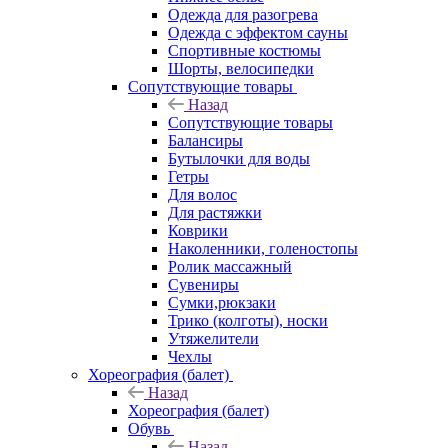
Одежда для разогрева
Одежда с эффектом сауны
Спортивные костюмы
Шорты, велосипедки
Сопутствующие товары
Назад
Сопутствующие товары
Балансиры
Бутылочки для воды
Гетры
Для волос
Для растяжки
Коврики
Наколенники, голеностопы
Ролик массажный
Сувениры
Сумки,рюкзаки
Трико (колготы), носки
Утяжелители
Чехлы
Хореография (балет)
Назад
Хореография (балет)
Обувь
Назад