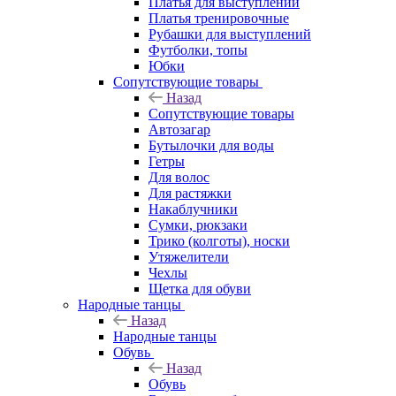
Платья для выступлений
Платья тренировочные
Рубашки для выступлений
Футболки, топы
Юбки
Сопутствующие товары
Назад
Сопутствующие товары
Автозагар
Бутылочки для воды
Гетры
Для волос
Для растяжки
Накаблучники
Сумки, рюкзаки
Трико (колготы), носки
Утяжелители
Чехлы
Щетка для обуви
Народные танцы
Назад
Народные танцы
Обувь
Назад
Обувь