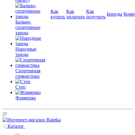
(балет)
Как
Как
Как
Бренды
Комп
купить
оплатить
получить
Бально-
спортивные
танцы
Народные
танцы
Спортивная
гимнастика
Степ
Фламенко
Каталог