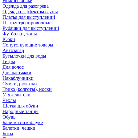
Нижнее бельё
Одежда для разогрева
Одежда с эффектом сауны
Платья для выступлений
Платья тренировочные
Рубашки для выступлений
Футболки, топы
Юбки
Сопутствующие товары
Автозагар
Бутылочки для воды
Гетры
Для волос
Для растяжки
Накаблучники
Сумки, рюкзаки
Трико (колготы), носки
Утяжелители
Чехлы
Щетка для обуви
Народные танцы
Обувь
Балетка на каблуке
Балетки, чешки
Боты