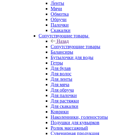
Ленты
Мячи
Обмотка
Обручи
Палочки
Скакалки
Сопутствующие товары
Назад
Сопутствующие товары
Балансиры
Бутылочки для воды
Гетры
Для булав
Для волос
Для ленты
Для мяча
Для обруча
Для палочки
Для растяжки
Для скакалки
Коврики
Наколенники, голеностопы
Подушки для кувырков
Ролик массажный
Сувенирная продукция