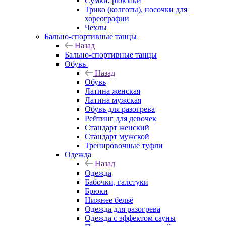
Сумки, рюкзаки
Трико (колготы), носочки для
хореографии
Чехлы
Бально-спортивные танцы
Назад
Бально-спортивные танцы
Обувь
Назад
Обувь
Латина женская
Латина мужская
Обувь для разогрева
Рейтинг для девочек
Стандарт женский
Стандарт мужской
Тренировочные туфли
Одежда
Назад
Одежда
Бабочки, галстуки
Брюки
Нижнее бельё
Одежда для разогрева
Одежда с эффектом сауны