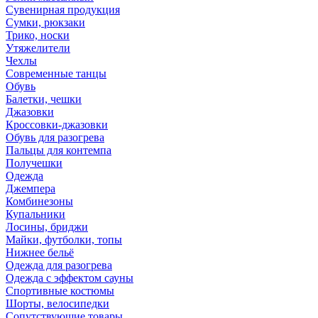
Сувенирная продукция
Сумки, рюкзаки
Трико, носки
Утяжелители
Чехлы
Современные танцы
Обувь
Балетки, чешки
Джазовки
Кроссовки-джазовки
Обувь для разогрева
Пальцы для контемпа
Получешки
Одежда
Джемпера
Комбинезоны
Купальники
Лосины, бриджи
Майки, футболки, топы
Нижнее бельё
Одежда для разогрева
Одежда с эффектом сауны
Спортивные костюмы
Шорты, велосипедки
Сопутствующие товары