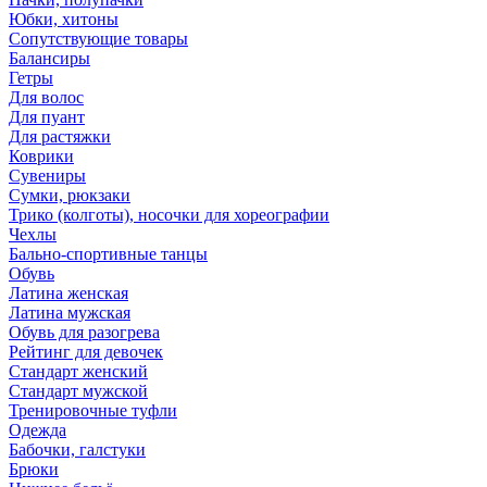
Юбки, хитоны
Сопутствующие товары
Балансиры
Гетры
Для волос
Для пуант
Для растяжки
Коврики
Сувениры
Сумки, рюкзаки
Трико (колготы), носочки для хореографии
Чехлы
Бально-спортивные танцы
Обувь
Латина женская
Латина мужская
Обувь для разогрева
Рейтинг для девочек
Стандарт женский
Стандарт мужской
Тренировочные туфли
Одежда
Бабочки, галстуки
Брюки