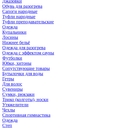
Джазовки
Обувь для разогрева
Сапоги народные
Туфли народные
Туфли преподавательские
Одежда
Купальники
Лосины
Нижнее бельё
Одежда для разогрева
Одежда с эффектом сауны
Футболки
Юбки, хитоны
Сопутствующие товары
Бутылочки для воды
Гетры
Для волос
Сувениры
Сумки, рюкзаки
Трико (колготы), носки
Утяжелители
Чехлы
Спортивная гимнастика
Одежда
Степ