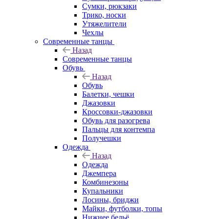
Сумки, рюкзаки
Трико, носки
Утяжелители
Чехлы
Современные танцы
Назад
Современные танцы
Обувь
Назад
Обувь
Балетки, чешки
Джазовки
Кроссовки-джазовки
Обувь для разогрева
Пальцы для контемпа
Получешки
Одежда
Назад
Одежда
Джемпера
Комбинезоны
Купальники
Лосины, бриджи
Майки, футболки, топы
Нижнее бельё