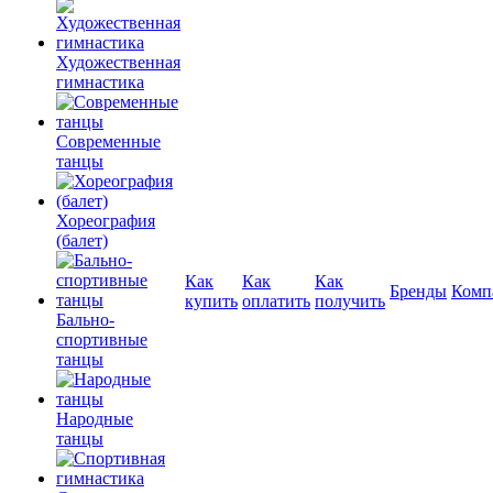
Художественная
гимнастика
Современные
танцы
Хореография
(балет)
Как
Как
Как
Бренды
Комп
купить
оплатить
получить
Бально-
спортивные
танцы
Народные
танцы