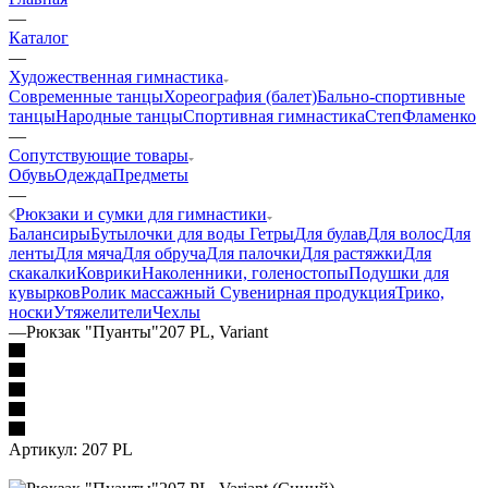
—
Каталог
—
Художественная гимнастика
Современные танцы
Хореография (балет)
Бально-спортивные
танцы
Народные танцы
Спортивная гимнастика
Степ
Фламенко
—
Сопутствующие товары
Обувь
Одежда
Предметы
—
Рюкзаки и сумки для гимнастики
Балансиры
Бутылочки для воды
Гетры
Для булав
Для волос
Для
ленты
Для мяча
Для обруча
Для палочки
Для растяжки
Для
скакалки
Коврики
Наколенники, голеностопы
Подушки для
кувырков
Ролик массажный
Сувенирная продукция
Трико,
носки
Утяжелители
Чехлы
—
Рюкзак "Пуанты"207 PL, Variant
Артикул:
207 PL