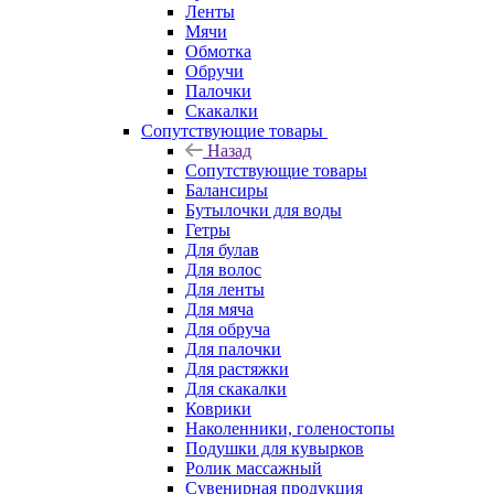
Ленты
Мячи
Обмотка
Обручи
Палочки
Скакалки
Сопутствующие товары
Назад
Сопутствующие товары
Балансиры
Бутылочки для воды
Гетры
Для булав
Для волос
Для ленты
Для мяча
Для обруча
Для палочки
Для растяжки
Для скакалки
Коврики
Наколенники, голеностопы
Подушки для кувырков
Ролик массажный
Сувенирная продукция