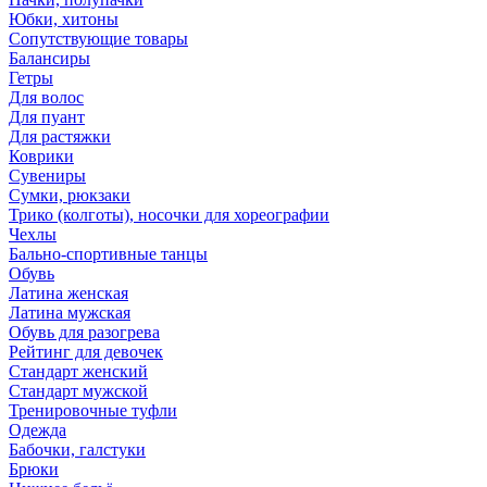
Юбки, хитоны
Сопутствующие товары
Балансиры
Гетры
Для волос
Для пуант
Для растяжки
Коврики
Сувениры
Сумки, рюкзаки
Трико (колготы), носочки для хореографии
Чехлы
Бально-спортивные танцы
Обувь
Латина женская
Латина мужская
Обувь для разогрева
Рейтинг для девочек
Стандарт женский
Стандарт мужской
Тренировочные туфли
Одежда
Бабочки, галстуки
Брюки