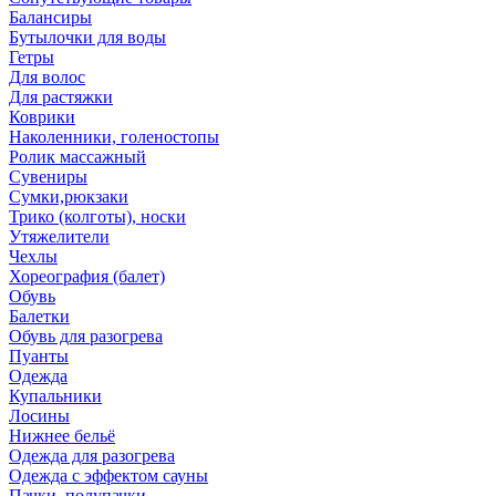
Балансиры
Бутылочки для воды
Гетры
Для волос
Для растяжки
Коврики
Наколенники, голеностопы
Ролик массажный
Сувениры
Сумки,рюкзаки
Трико (колготы), носки
Утяжелители
Чехлы
Хореография (балет)
Обувь
Балетки
Обувь для разогрева
Пуанты
Одежда
Купальники
Лосины
Нижнее бельё
Одежда для разогрева
Одежда с эффектом сауны
Пачки, полупачки