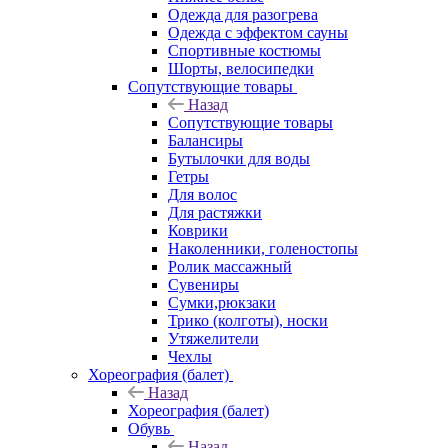
Одежда для разогрева
Одежда с эффектом сауны
Спортивные костюмы
Шорты, велосипедки
Сопутствующие товары
Назад
Сопутствующие товары
Балансиры
Бутылочки для воды
Гетры
Для волос
Для растяжки
Коврики
Наколенники, голеностопы
Ролик массажный
Сувениры
Сумки,рюкзаки
Трико (колготы), носки
Утяжелители
Чехлы
Хореография (балет)
Назад
Хореография (балет)
Обувь
Назад