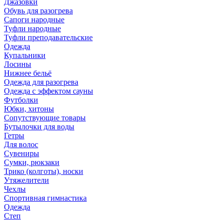
Джазовки
Обувь для разогрева
Сапоги народные
Туфли народные
Туфли преподавательские
Одежда
Купальники
Лосины
Нижнее бельё
Одежда для разогрева
Одежда с эффектом сауны
Футболки
Юбки, хитоны
Сопутствующие товары
Бутылочки для воды
Гетры
Для волос
Сувениры
Сумки, рюкзаки
Трико (колготы), носки
Утяжелители
Чехлы
Спортивная гимнастика
Одежда
Степ