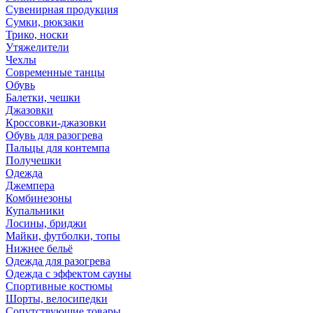
Сувенирная продукция
Сумки, рюкзаки
Трико, носки
Утяжелители
Чехлы
Современные танцы
Обувь
Балетки, чешки
Джазовки
Кроссовки-джазовки
Обувь для разогрева
Пальцы для контемпа
Получешки
Одежда
Джемпера
Комбинезоны
Купальники
Лосины, бриджи
Майки, футболки, топы
Нижнее бельё
Одежда для разогрева
Одежда с эффектом сауны
Спортивные костюмы
Шорты, велосипедки
Сопутствующие товары