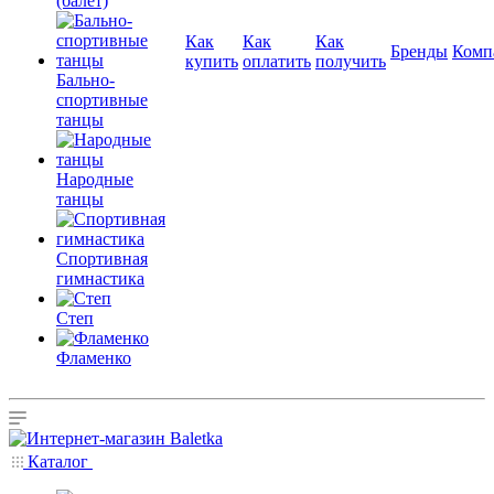
(балет)
Как
Как
Как
Бренды
Комп
купить
оплатить
получить
Бально-
спортивные
танцы
Народные
танцы
Спортивная
гимнастика
Степ
Фламенко
Каталог