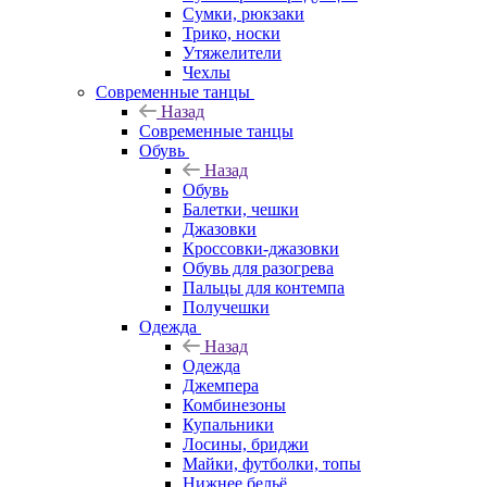
Сумки, рюкзаки
Трико, носки
Утяжелители
Чехлы
Современные танцы
Назад
Современные танцы
Обувь
Назад
Обувь
Балетки, чешки
Джазовки
Кроссовки-джазовки
Обувь для разогрева
Пальцы для контемпа
Получешки
Одежда
Назад
Одежда
Джемпера
Комбинезоны
Купальники
Лосины, бриджи
Майки, футболки, топы
Нижнее бельё