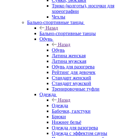
Сумки, рюкзаки
Трико (колготы), носочки для
хореографии
Чехлы
Бально-спортивные танцы
Назад
Бально-спортивные танцы
Обувь
Назад
Обувь
Латина женская
Латина мужская
Обувь для разогрева
Рейтинг для девочек
Стандарт женский
Стандарт мужской
Тренировочные туфли
Одежда
Назад
Одежда
Бабочки, галстуки
Брюки
Нижнее бельё
Одежда для разогрева
Одежда с эффектом сауны