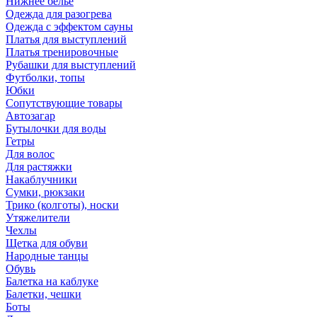
Нижнее бельё
Одежда для разогрева
Одежда с эффектом сауны
Платья для выступлений
Платья тренировочные
Рубашки для выступлений
Футболки, топы
Юбки
Сопутствующие товары
Автозагар
Бутылочки для воды
Гетры
Для волос
Для растяжки
Накаблучники
Сумки, рюкзаки
Трико (колготы), носки
Утяжелители
Чехлы
Щетка для обуви
Народные танцы
Обувь
Балетка на каблуке
Балетки, чешки
Боты