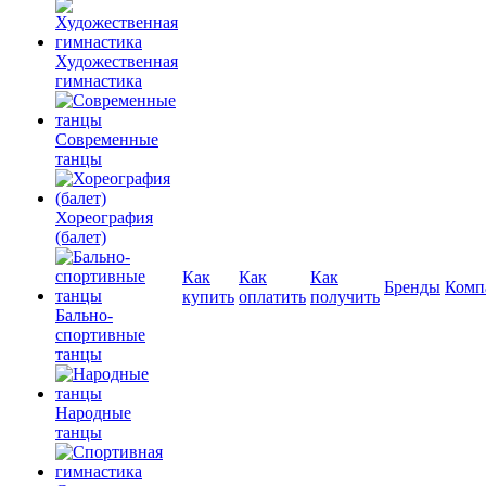
Художественная
гимнастика
Современные
танцы
Хореография
(балет)
Как
Как
Как
Бренды
Комп
купить
оплатить
получить
Бально-
спортивные
танцы
Народные
танцы