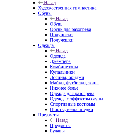
Назад
Художественная гимнастика
Обувь
Назад
Обувь
Обувь для разогрева
Полуноски
Получешки
Одежда
Назад
Одежда
Джемпера
Комбинезоны
Купальники
Лосины, бриджи
Майки, футболки, топы
Нижнее бельё
Одежда для разогрева
Одежда с эффектом сауны
Спортивные костюмы
Шорты, велосипедки
Предметы
Назад
Предметы
Булавы