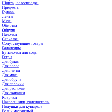
Шорты, велосипедки
Предметы
Булавы
Ленты
Мячи
Обмотка
Обручи
Палочки
Скакалки
Сопутствующие товары
Балансиры
Бутылочки для воды
Гетры
Для булав
Для волос
Для ленты
Для мяча
Для обруча
Для палочки
Для растяжки
Для скакалки
Коврики
Наколенники, голеностопы
Подушки для кувырков
Ролик массажный