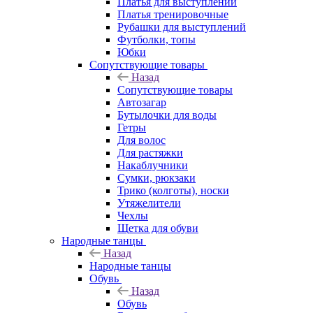
Платья для выступлений
Платья тренировочные
Рубашки для выступлений
Футболки, топы
Юбки
Сопутствующие товары
Назад
Сопутствующие товары
Автозагар
Бутылочки для воды
Гетры
Для волос
Для растяжки
Накаблучники
Сумки, рюкзаки
Трико (колготы), носки
Утяжелители
Чехлы
Щетка для обуви
Народные танцы
Назад
Народные танцы
Обувь
Назад
Обувь