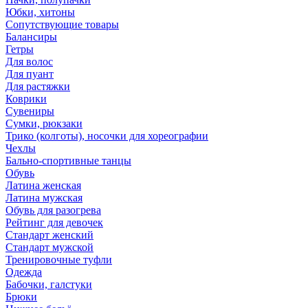
Юбки, хитоны
Сопутствующие товары
Балансиры
Гетры
Для волос
Для пуант
Для растяжки
Коврики
Сувениры
Сумки, рюкзаки
Трико (колготы), носочки для хореографии
Чехлы
Бально-спортивные танцы
Обувь
Латина женская
Латина мужская
Обувь для разогрева
Рейтинг для девочек
Стандарт женский
Стандарт мужской
Тренировочные туфли
Одежда
Бабочки, галстуки
Брюки