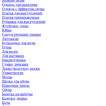
Нижнее бельё
Одежда для разогрева
Одежда с эффектом сауны
Платья для выступлений
Платья тренировочные
Рубашки для выступлений
Футболки, топы
Юбки
Сопутствующие товары
Автозагар
Бутылочки для воды
Гетры
Для волос
Для растяжки
Накаблучники
Сумки, рюкзаки
Трико (колготы), носки
Утяжелители
Чехлы
Щетка для обуви
Народные танцы
Обувь
Балетка на каблуке
Балетки, чешки
Боты