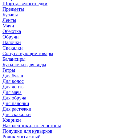
Шорты, велосипедки
Предметы
Булавы
Ленты
Мячи
Обмотка
Обручи
Палочки
Скакалки
Сопутствующие товары
Балансиры
Бутылочки для воды
Гетры
Для булав
Для волос
Для ленты
Для мяча
Для обруча
Для палочки
Для растяжки
Для скакалки
Коврики
Наколенники, голеностопы
Подушки для кувырков
Ролик массажный