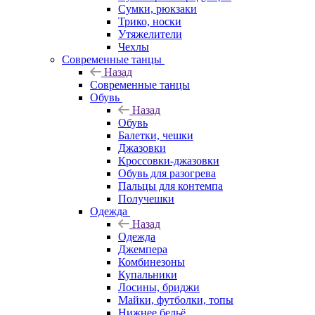
Сумки, рюкзаки
Трико, носки
Утяжелители
Чехлы
Современные танцы
Назад
Современные танцы
Обувь
Назад
Обувь
Балетки, чешки
Джазовки
Кроссовки-джазовки
Обувь для разогрева
Пальцы для контемпа
Получешки
Одежда
Назад
Одежда
Джемпера
Комбинезоны
Купальники
Лосины, бриджи
Майки, футболки, топы
Нижнее бельё