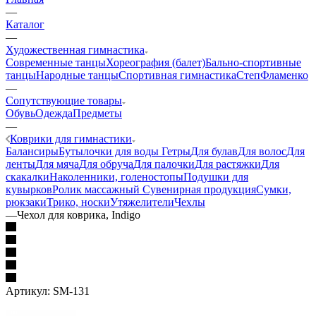
—
Каталог
—
Художественная гимнастика
Современные танцы
Хореография (балет)
Бально-спортивные
танцы
Народные танцы
Спортивная гимнастика
Степ
Фламенко
—
Сопутствующие товары
Обувь
Одежда
Предметы
—
Коврики для гимнастики
Балансиры
Бутылочки для воды
Гетры
Для булав
Для волос
Для
ленты
Для мяча
Для обруча
Для палочки
Для растяжки
Для
скакалки
Наколенники, голеностопы
Подушки для
кувырков
Ролик массажный
Сувенирная продукция
Сумки,
рюкзаки
Трико, носки
Утяжелители
Чехлы
—
Чехол для коврика, Indigo
Артикул:
SM-131