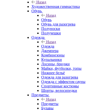
Назад
Художественная гимнастика
Обувь
Назад
Обувь
Обувь для разогрева
Полуноски
Получешки
Одежда
Назад
Одежда
Джемпера
Комбинезоны
Купальники
Лосины, бриджи
Майки, футболки, топы
Нижнее бельё
Одежда для разогрева
Одежда с эффектом сауны
Спортивные костюмы
Шорты, велосипедки
Предметы
Назад
Предметы
Булавы