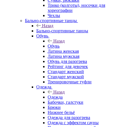
Сумки, рюкзаки
Трико (колготы), носочки для
хореографии
Чехлы
Бально-спортивные танцы
Назад
Бально-спортивные танцы
Обувь
Назад
Обувь
Латина женская
Латина мужская
Обувь для разогрева
Рейтинг для девочек
Стандарт женский
Стандарт мужской
Тренировочные туфли
Одежда
Назад
Одежда
Бабочки, галстуки
Брюки
Нижнее бельё
Одежда для разогрева
Одежда с эффектом сауны