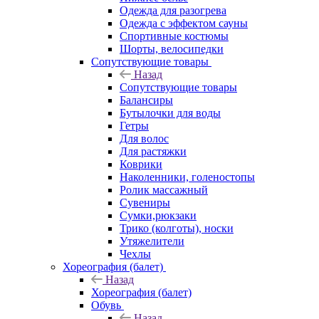
Одежда для разогрева
Одежда с эффектом сауны
Спортивные костюмы
Шорты, велосипедки
Сопутствующие товары
Назад
Сопутствующие товары
Балансиры
Бутылочки для воды
Гетры
Для волос
Для растяжки
Коврики
Наколенники, голеностопы
Ролик массажный
Сувениры
Сумки,рюкзаки
Трико (колготы), носки
Утяжелители
Чехлы
Хореография (балет)
Назад
Хореография (балет)
Обувь
Назад