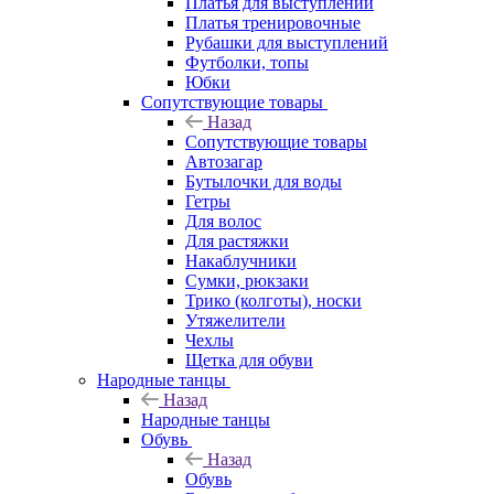
Платья для выступлений
Платья тренировочные
Рубашки для выступлений
Футболки, топы
Юбки
Сопутствующие товары
Назад
Сопутствующие товары
Автозагар
Бутылочки для воды
Гетры
Для волос
Для растяжки
Накаблучники
Сумки, рюкзаки
Трико (колготы), носки
Утяжелители
Чехлы
Щетка для обуви
Народные танцы
Назад
Народные танцы
Обувь
Назад
Обувь