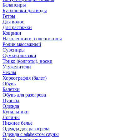
Балансиры
Бутылочки для воды
Гетры
Для волос
Для растяжки
Коврики
Наколенники, голеностопы
Ролик массажный
Сувениры
Сумки,рюкзаки
Трико (колготы), носки
Утяжелители
Чехлы
Хореография (балет)
Обувь
Балетки
Обувь для разогрева
Пуанты
Одежда
Купальники
Лосины
Нижнее бельё
Одежда для разогрева
Одежда с эффектом сауны
Пачки, полупачки