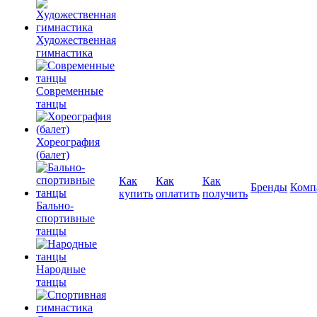
Художественная
гимнастика
Современные
танцы
Хореография
(балет)
Как
Как
Как
Бренды
Комп
купить
оплатить
получить
Бально-
спортивные
танцы
Народные
танцы