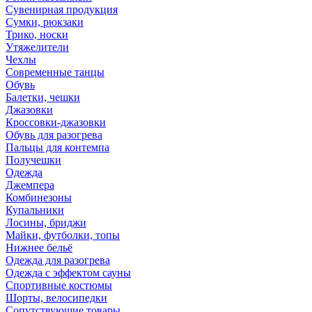
Сувенирная продукция
Сумки, рюкзаки
Трико, носки
Утяжелители
Чехлы
Современные танцы
Обувь
Балетки, чешки
Джазовки
Кроссовки-джазовки
Обувь для разогрева
Пальцы для контемпа
Получешки
Одежда
Джемпера
Комбинезоны
Купальники
Лосины, бриджи
Майки, футболки, топы
Нижнее бельё
Одежда для разогрева
Одежда с эффектом сауны
Спортивные костюмы
Шорты, велосипедки
Сопутствующие товары