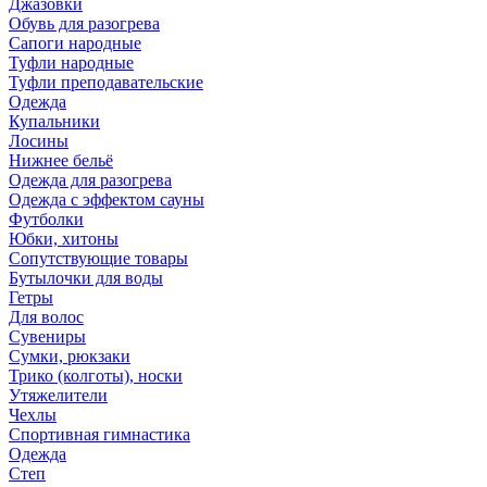
Джазовки
Обувь для разогрева
Сапоги народные
Туфли народные
Туфли преподавательские
Одежда
Купальники
Лосины
Нижнее бельё
Одежда для разогрева
Одежда с эффектом сауны
Футболки
Юбки, хитоны
Сопутствующие товары
Бутылочки для воды
Гетры
Для волос
Сувениры
Сумки, рюкзаки
Трико (колготы), носки
Утяжелители
Чехлы
Спортивная гимнастика
Одежда
Степ