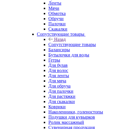
Ленты
Мячи
Обмотка
Обручи
Палочки
Скакалки
Сопутствующие товары
Назад
Сопутствующие товары
Балансиры
Бутылочки для воды
Гетры
Для булав
Для волос
Для ленты
Для мяча
Для обруча
Для палочки
Для растяжки
Для скакалки
Коврики
Наколенники, голеностопы
Подушки для кувырков
Ролик массажный
Сувенирная продукция