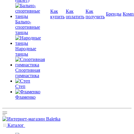
(балет)
Как
Как
Как
Бренды
Комп
купить
оплатить
получить
Бально-
спортивные
танцы
Народные
танцы
Спортивная
гимнастика
Степ
Фламенко
Каталог