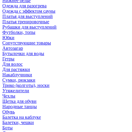
Нижнее бельё
Одежда для разогрева
Одежда с эффектом сауны
Платья для выступлений
Платья тренировочные
Рубашки для выступлений
Футболки, топы
Юбки
Сопутствующие товары
Автозагар
Бутылочки для воды
Гетры
Для волос
Для растяжки
Накаблучники
Сумки, рюкзаки
Трико (колготы), носки
Утяжелители
Чехлы
Щетка для обуви
Народные танцы
Обувь
Балетка на каблуке
Балетки, чешки
Боты