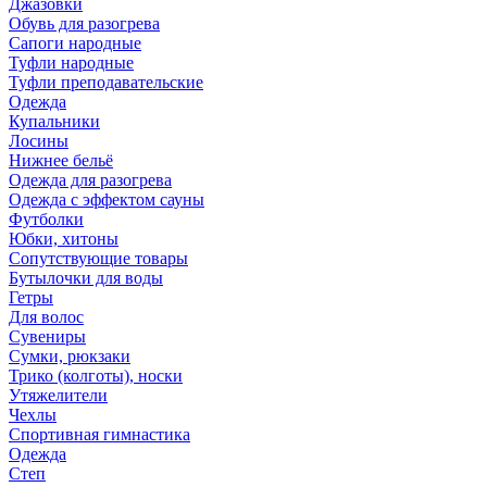
Джазовки
Обувь для разогрева
Сапоги народные
Туфли народные
Туфли преподавательские
Одежда
Купальники
Лосины
Нижнее бельё
Одежда для разогрева
Одежда с эффектом сауны
Футболки
Юбки, хитоны
Сопутствующие товары
Бутылочки для воды
Гетры
Для волос
Сувениры
Сумки, рюкзаки
Трико (колготы), носки
Утяжелители
Чехлы
Спортивная гимнастика
Одежда
Степ