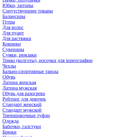
Юбки, хитоны
Сопутствующие товары
Балансиры
Гетры
Для волос
Для пуант
Для растяжки
Коврики
Сувениры
Сумки, рюкзаки
Трико (колготы), носочки для хореографии
Чехлы
Бально-спортивные танцы
Обувь
Латина женская
Латина мужская
Обувь для разогрева
Рейтинг для девочек
Стандарт женский
Стандарт мужской
Тренировочные туфли
Одежда
Бабочки, галстуки
Брюки