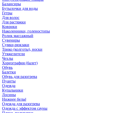
Балансиры
Бутылочки для воды
Гетры
Для волос
Для растяжки
Коврики
Наколенники, голеностопы
Ролик массажный
Сувениры
Сумки,рюкзаки
Трико (колготы), носки
Утяжелители
Чехлы
Хореография (балет)
Обувь
Балетки
Обувь для разогрева
Пуанты
Одежда
Купальники
Лосины
Нижнее бельё
Одежда для разогрева
Одежда с эффектом сауны
Пачки, полупачки