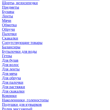
Шорты, велосипедки
Предметы
Булавы
Ленты
Мячи
Обмотка
Обручи
Палочки
Скакалки
Сопутствующие товары
Балансиры
Бутылочки для воды
Гетры
Для булав
Для волос
Для ленты
Для мяча
Для обруча
Для палочки
Для растяжки
Для скакалки
Коврики
Наколенники, голеностопы
Подушки для кувырков
Ролик массажный