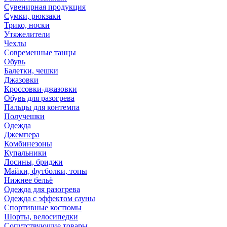
Сувенирная продукция
Сумки, рюкзаки
Трико, носки
Утяжелители
Чехлы
Современные танцы
Обувь
Балетки, чешки
Джазовки
Кроссовки-джазовки
Обувь для разогрева
Пальцы для контемпа
Получешки
Одежда
Джемпера
Комбинезоны
Купальники
Лосины, бриджи
Майки, футболки, топы
Нижнее бельё
Одежда для разогрева
Одежда с эффектом сауны
Спортивные костюмы
Шорты, велосипедки
Сопутствующие товары