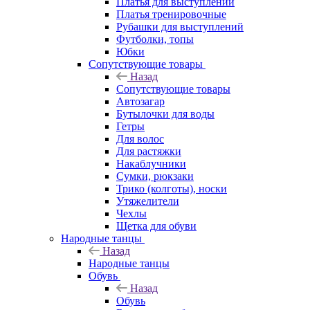
Платья для выступлений
Платья тренировочные
Рубашки для выступлений
Футболки, топы
Юбки
Сопутствующие товары
Назад
Сопутствующие товары
Автозагар
Бутылочки для воды
Гетры
Для волос
Для растяжки
Накаблучники
Сумки, рюкзаки
Трико (колготы), носки
Утяжелители
Чехлы
Щетка для обуви
Народные танцы
Назад
Народные танцы
Обувь
Назад
Обувь