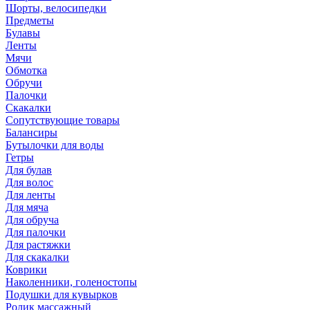
Шорты, велосипедки
Предметы
Булавы
Ленты
Мячи
Обмотка
Обручи
Палочки
Скакалки
Сопутствующие товары
Балансиры
Бутылочки для воды
Гетры
Для булав
Для волос
Для ленты
Для мяча
Для обруча
Для палочки
Для растяжки
Для скакалки
Коврики
Наколенники, голеностопы
Подушки для кувырков
Ролик массажный