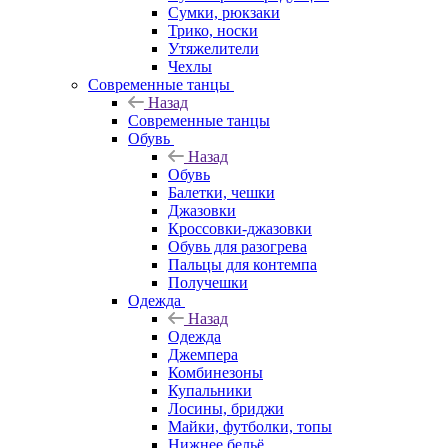
Сумки, рюкзаки
Трико, носки
Утяжелители
Чехлы
Современные танцы
Назад
Современные танцы
Обувь
Назад
Обувь
Балетки, чешки
Джазовки
Кроссовки-джазовки
Обувь для разогрева
Пальцы для контемпа
Получешки
Одежда
Назад
Одежда
Джемпера
Комбинезоны
Купальники
Лосины, бриджи
Майки, футболки, топы
Нижнее бельё