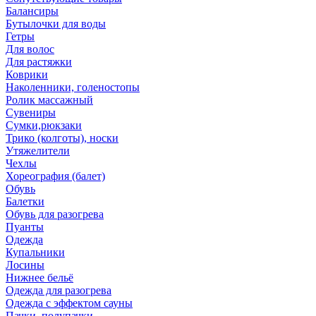
Балансиры
Бутылочки для воды
Гетры
Для волос
Для растяжки
Коврики
Наколенники, голеностопы
Ролик массажный
Сувениры
Сумки,рюкзаки
Трико (колготы), носки
Утяжелители
Чехлы
Хореография (балет)
Обувь
Балетки
Обувь для разогрева
Пуанты
Одежда
Купальники
Лосины
Нижнее бельё
Одежда для разогрева
Одежда с эффектом сауны
Пачки, полупачки