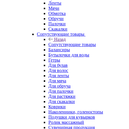
Ленты
Мячи
Обмотка
Обручи
Палочки
Скакалки
Сопутствующие товары
Назад
Сопутствующие товары
Балансиры
Бутылочки для воды
Гетры
Для булав
Для волос
Для ленты
Для мяча
Для обруча
Для палочки
Для растяжки
Для скакалки
Коврики
Наколенники, голеностопы
Подушки для кувырков
Ролик массажный
Сувенирная продукция