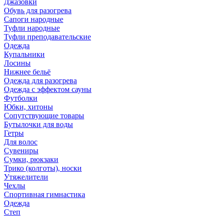
Джазовки
Обувь для разогрева
Сапоги народные
Туфли народные
Туфли преподавательские
Одежда
Купальники
Лосины
Нижнее бельё
Одежда для разогрева
Одежда с эффектом сауны
Футболки
Юбки, хитоны
Сопутствующие товары
Бутылочки для воды
Гетры
Для волос
Сувениры
Сумки, рюкзаки
Трико (колготы), носки
Утяжелители
Чехлы
Спортивная гимнастика
Одежда
Степ