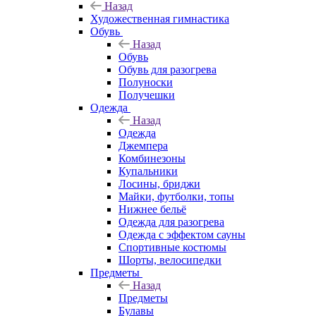
Назад
Художественная гимнастика
Обувь
Назад
Обувь
Обувь для разогрева
Полуноски
Получешки
Одежда
Назад
Одежда
Джемпера
Комбинезоны
Купальники
Лосины, бриджи
Майки, футболки, топы
Нижнее бельё
Одежда для разогрева
Одежда с эффектом сауны
Спортивные костюмы
Шорты, велосипедки
Предметы
Назад
Предметы
Булавы