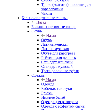
Сумки, рюкзаки
Трико (колготы), носочки для
хореографии
Чехлы
Бально-спортивные танцы
Назад
Бально-спортивные танцы
Обувь
Назад
Обувь
Латина женская
Латина мужская
Обувь для разогрева
Рейтинг для девочек
Стандарт женский
Стандарт мужской
Тренировочные туфли
Одежда
Назад
Одежда
Бабочки, галстуки
Брюки
Нижнее бельё
Одежда для разогрева
Одежда с эффектом сауны