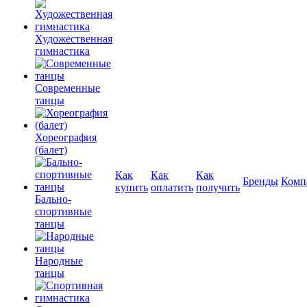
Художественная
гимнастика
Современные
танцы
Хореография
(балет)
Как
Как
Как
Бренды
Комп
купить
оплатить
получить
Бально-
спортивные
танцы
Народные
танцы