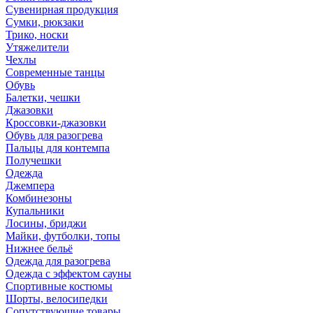
Сувенирная продукция
Сумки, рюкзаки
Трико, носки
Утяжелители
Чехлы
Современные танцы
Обувь
Балетки, чешки
Джазовки
Кроссовки-джазовки
Обувь для разогрева
Пальцы для контемпа
Получешки
Одежда
Джемпера
Комбинезоны
Купальники
Лосины, бриджи
Майки, футболки, топы
Нижнее бельё
Одежда для разогрева
Одежда с эффектом сауны
Спортивные костюмы
Шорты, велосипедки
Сопутствующие товары