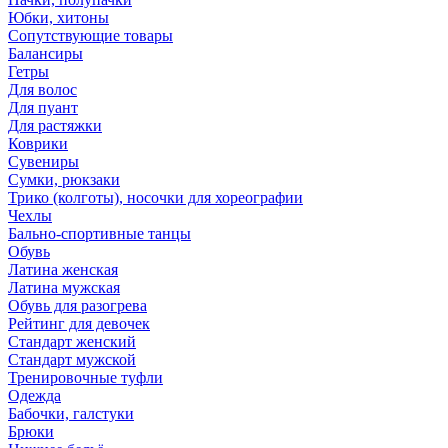
Юбки, хитоны
Сопутствующие товары
Балансиры
Гетры
Для волос
Для пуант
Для растяжки
Коврики
Сувениры
Сумки, рюкзаки
Трико (колготы), носочки для хореографии
Чехлы
Бально-спортивные танцы
Обувь
Латина женская
Латина мужская
Обувь для разогрева
Рейтинг для девочек
Стандарт женский
Стандарт мужской
Тренировочные туфли
Одежда
Бабочки, галстуки
Брюки