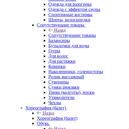
Одежда для разогрева
Одежда с эффектом сауны
Спортивные костюмы
Шорты, велосипедки
Сопутствующие товары
Назад
Сопутствующие товары
Балансиры
Бутылочки для воды
Гетры
Для волос
Для растяжки
Коврики
Наколенники, голеностопы
Ролик массажный
Сувениры
Сумки,рюкзаки
Трико (колготы), носки
Утяжелители
Чехлы
Хореография (балет)
Назад
Хореография (балет)
Обувь
Назад