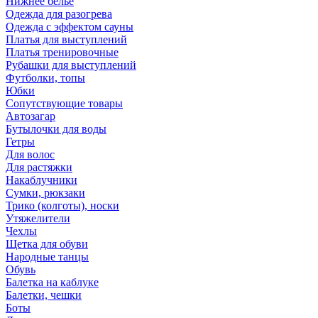
Нижнее бельё
Одежда для разогрева
Одежда с эффектом сауны
Платья для выступлений
Платья тренировочные
Рубашки для выступлений
Футболки, топы
Юбки
Сопутствующие товары
Автозагар
Бутылочки для воды
Гетры
Для волос
Для растяжки
Накаблучники
Сумки, рюкзаки
Трико (колготы), носки
Утяжелители
Чехлы
Щетка для обуви
Народные танцы
Обувь
Балетка на каблуке
Балетки, чешки
Боты