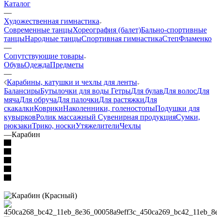
Каталог
—
Художественная гимнастика
Современные танцы
Хореография (балет)
Бально-спортивные
танцы
Народные танцы
Спортивная гимнастика
Степ
Фламенко
—
Сопутствующие товары
Обувь
Одежда
Предметы
—
Карабины, катушки и чехлы для ленты
Балансиры
Бутылочки для воды
Гетры
Для булав
Для волос
Для
мяча
Для обруча
Для палочки
Для растяжки
Для
скакалки
Коврики
Наколенники, голеностопы
Подушки для
кувырков
Ролик массажный
Сувенирная продукция
Сумки,
рюкзаки
Трико, носки
Утяжелители
Чехлы
—
Карабин