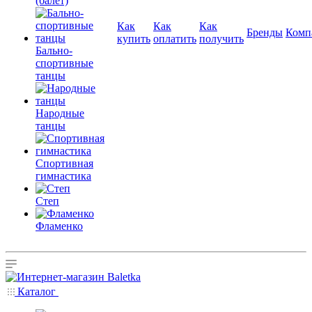
(балет)
Как
Как
Как
Бренды
Комп
купить
оплатить
получить
Бально-
спортивные
танцы
Народные
танцы
Спортивная
гимнастика
Степ
Фламенко
Каталог