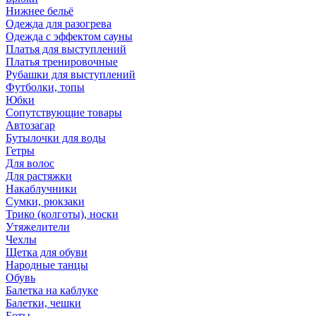
Нижнее бельё
Одежда для разогрева
Одежда с эффектом сауны
Платья для выступлений
Платья тренировочные
Рубашки для выступлений
Футболки, топы
Юбки
Сопутствующие товары
Автозагар
Бутылочки для воды
Гетры
Для волос
Для растяжки
Накаблучники
Сумки, рюкзаки
Трико (колготы), носки
Утяжелители
Чехлы
Щетка для обуви
Народные танцы
Обувь
Балетка на каблуке
Балетки, чешки
Боты