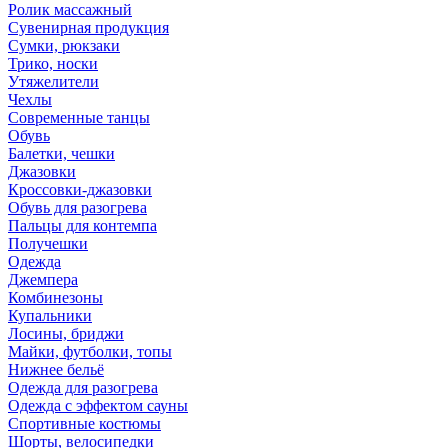
Ролик массажный
Сувенирная продукция
Сумки, рюкзаки
Трико, носки
Утяжелители
Чехлы
Современные танцы
Обувь
Балетки, чешки
Джазовки
Кроссовки-джазовки
Обувь для разогрева
Пальцы для контемпа
Получешки
Одежда
Джемпера
Комбинезоны
Купальники
Лосины, бриджи
Майки, футболки, топы
Нижнее бельё
Одежда для разогрева
Одежда с эффектом сауны
Спортивные костюмы
Шорты, велосипедки