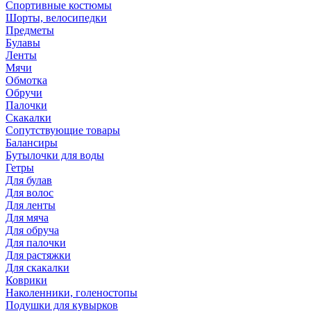
Спортивные костюмы
Шорты, велосипедки
Предметы
Булавы
Ленты
Мячи
Обмотка
Обручи
Палочки
Скакалки
Сопутствующие товары
Балансиры
Бутылочки для воды
Гетры
Для булав
Для волос
Для ленты
Для мяча
Для обруча
Для палочки
Для растяжки
Для скакалки
Коврики
Наколенники, голеностопы
Подушки для кувырков