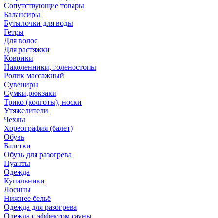
Сопутствующие товары
Балансиры
Бутылочки для воды
Гетры
Для волос
Для растяжки
Коврики
Наколенники, голеностопы
Ролик массажный
Сувениры
Сумки,рюкзаки
Трико (колготы), носки
Утяжелители
Чехлы
Хореография (балет)
Обувь
Балетки
Обувь для разогрева
Пуанты
Одежда
Купальники
Лосины
Нижнее бельё
Одежда для разогрева
Одежда с эффектом сауны