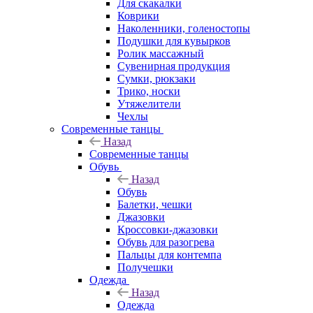
Для скакалки
Коврики
Наколенники, голеностопы
Подушки для кувырков
Ролик массажный
Сувенирная продукция
Сумки, рюкзаки
Трико, носки
Утяжелители
Чехлы
Современные танцы
Назад
Современные танцы
Обувь
Назад
Обувь
Балетки, чешки
Джазовки
Кроссовки-джазовки
Обувь для разогрева
Пальцы для контемпа
Получешки
Одежда
Назад
Одежда