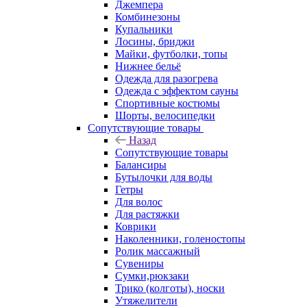
Джемпера
Комбинезоны
Купальники
Лосины, бриджи
Майки, футболки, топы
Нижнее бельё
Одежда для разогрева
Одежда с эффектом сауны
Спортивные костюмы
Шорты, велосипедки
Сопутствующие товары
Назад
Сопутствующие товары
Балансиры
Бутылочки для воды
Гетры
Для волос
Для растяжки
Коврики
Наколенники, голеностопы
Ролик массажный
Сувениры
Сумки,рюкзаки
Трико (колготы), носки
Утяжелители