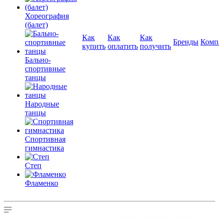
Хореография
(балет)
Как
Как
Как
Бренды
Комп
купить
оплатить
получить
Бально-
спортивные
танцы
Народные
танцы
Спортивная
гимнастика
Степ
Фламенко