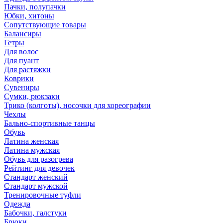
Пачки, полупачки
Юбки, хитоны
Сопутствующие товары
Балансиры
Гетры
Для волос
Для пуант
Для растяжки
Коврики
Сувениры
Сумки, рюкзаки
Трико (колготы), носочки для хореографии
Чехлы
Бально-спортивные танцы
Обувь
Латина женская
Латина мужская
Обувь для разогрева
Рейтинг для девочек
Стандарт женский
Стандарт мужской
Тренировочные туфли
Одежда
Бабочки, галстуки
Брюки