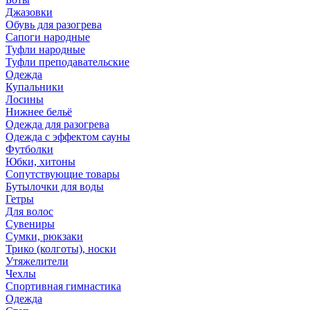
Джазовки
Обувь для разогрева
Сапоги народные
Туфли народные
Туфли преподавательские
Одежда
Купальники
Лосины
Нижнее бельё
Одежда для разогрева
Одежда с эффектом сауны
Футболки
Юбки, хитоны
Сопутствующие товары
Бутылочки для воды
Гетры
Для волос
Сувениры
Сумки, рюкзаки
Трико (колготы), носки
Утяжелители
Чехлы
Спортивная гимнастика
Одежда