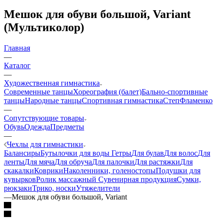
Мешок для обуви большой, Variant
(Мультиколор)
Главная
—
Каталог
—
Художественная гимнастика
Современные танцы
Хореография (балет)
Бально-спортивные
танцы
Народные танцы
Спортивная гимнастика
Степ
Фламенко
—
Сопутствующие товары
Обувь
Одежда
Предметы
—
Чехлы для гимнастики
Балансиры
Бутылочки для воды
Гетры
Для булав
Для волос
Для
ленты
Для мяча
Для обруча
Для палочки
Для растяжки
Для
скакалки
Коврики
Наколенники, голеностопы
Подушки для
кувырков
Ролик массажный
Сувенирная продукция
Сумки,
рюкзаки
Трико, носки
Утяжелители
—
Мешок для обуви большой, Variant