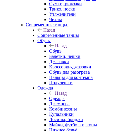
Сумки, рюкзаки
Трико, носки
Утяжелители
Чехлы
Современные танцы
Назад
Современные танцы
Обувь
Назад
Обувь
Балетки, чешки
Джазовки
Кроссовки-джазовки
Обувь для разогрева
Пальцы для контемпа
Получешки
Одежда
Назад
Одежда
Джемпера
Комбинезоны
Купальники
Лосины, бриджи
Майки, футболки, топы
Нижнее бельё