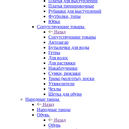
Платья для выступлений
Платья тренировочные
Рубашки для выступлений
Футболки, топы
Юбки
Сопутствующие товары
Назад
Сопутствующие товары
Автозагар
Бутылочки для воды
Гетры
Для волос
Для растяжки
Накаблучники
Сумки, рюкзаки
Трико (колготы), носки
Утяжелители
Чехлы
Щетка для обуви
Народные танцы
Назад
Народные танцы
Обувь
Назад
Обувь