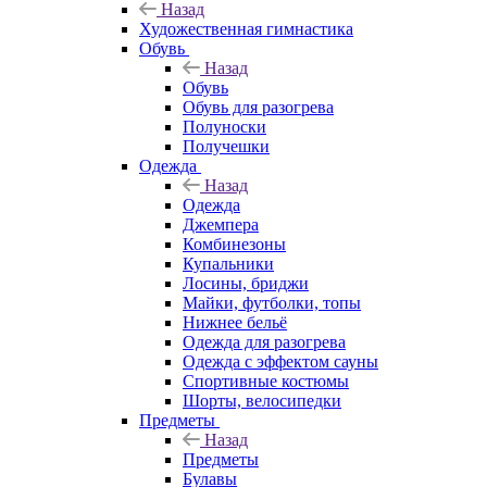
Назад
Художественная гимнастика
Обувь
Назад
Обувь
Обувь для разогрева
Полуноски
Получешки
Одежда
Назад
Одежда
Джемпера
Комбинезоны
Купальники
Лосины, бриджи
Майки, футболки, топы
Нижнее бельё
Одежда для разогрева
Одежда с эффектом сауны
Спортивные костюмы
Шорты, велосипедки
Предметы
Назад
Предметы
Булавы