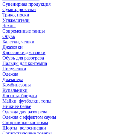
Сувенирная продукция
Сумки, рюкзаки
Трико, носки
Утяжелители
Чехлы
Современные танцы
Обувь
Балетки, чешки
Джазовки
Кроссовки-джазовки
Обувь для разогрева
Пальцы для контемпа
Получешки
Одежда
Джемпера
Комбинезоны
Купальники
Лосины, бриджи
Майки, футболки, топы
Нижнее бельё
Одежда для разогрева
Одежда с эффектом сауны
Спортивные костюмы
Шорты, велосипедки
Сопутствующие товары