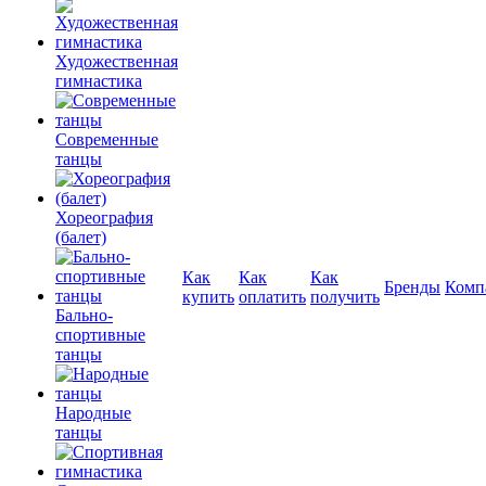
Художественная
гимнастика
Современные
танцы
Хореография
(балет)
Как
Как
Как
Бренды
Комп
купить
оплатить
получить
Бально-
спортивные
танцы
Народные
танцы