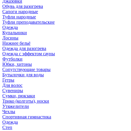
Джазовки
Обувь для разогрева
Сапоги народные
Туфли народные
Туфли преподавательские
Одежда
Купальники
Лосины
Нижнее бельё
Одежда для разогрева
Одежда с эффектом сауны
Футболки
Юбки, хитоны
Сопутствующие товары
Бутылочки для воды
Гетры
Для волос
Сувениры
Сумки, рюкзаки
Трико (колготы), носки
Утяжелители
Чехлы
Спортивная гимнастика
Одежда
Степ