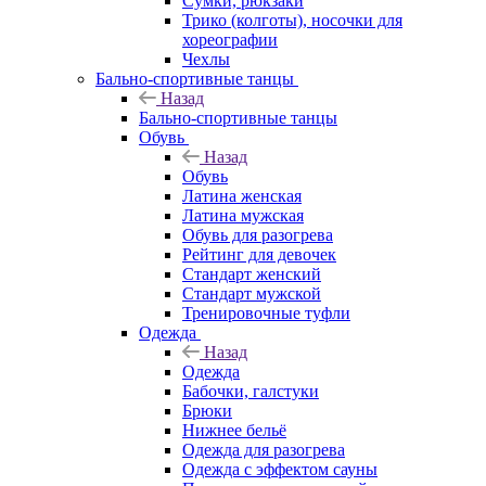
Сумки, рюкзаки
Трико (колготы), носочки для
хореографии
Чехлы
Бально-спортивные танцы
Назад
Бально-спортивные танцы
Обувь
Назад
Обувь
Латина женская
Латина мужская
Обувь для разогрева
Рейтинг для девочек
Стандарт женский
Стандарт мужской
Тренировочные туфли
Одежда
Назад
Одежда
Бабочки, галстуки
Брюки
Нижнее бельё
Одежда для разогрева
Одежда с эффектом сауны