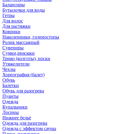
Балансиры
Бутылочки для воды
Гетры
Для волос
Для растяжки
Коврики
Наколенники, голеностопы
Ролик массажный
Сувениры
Сумки,рюкзаки
Трико (колготы), носки
Утяжелители
Чехлы
Хореография (балет)
Обувь
Балетки
Обувь для разогрева
Пуанты
Одежда
Купальники
Лосины
Нижнее бельё
Одежда для разогрева
Одежда с эффектом сауны
Пачки, полупачки