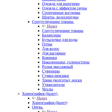
Одежда для разогрева
Одежда с эффектом сауны
Спортивные костюмы
Шорты, велосипедки
Сопутствующие товары
Назад
Сопутствующие товары
Балансиры
Бутылочки для воды
Гетры
Для волос
Для растяжки
Коврики
Наколенники, голеностопы
Ролик массажный
Сувениры
Сумки,рюкзаки
Трико (колготы), носки
Утяжелители
Чехлы
Хореография (балет)
Назад
Хореография (балет)
Обувь
Назад