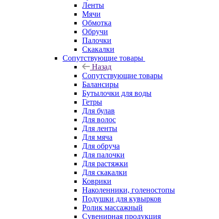
Ленты
Мячи
Обмотка
Обручи
Палочки
Скакалки
Сопутствующие товары
Назад
Сопутствующие товары
Балансиры
Бутылочки для воды
Гетры
Для булав
Для волос
Для ленты
Для мяча
Для обруча
Для палочки
Для растяжки
Для скакалки
Коврики
Наколенники, голеностопы
Подушки для кувырков
Ролик массажный
Сувенирная продукция