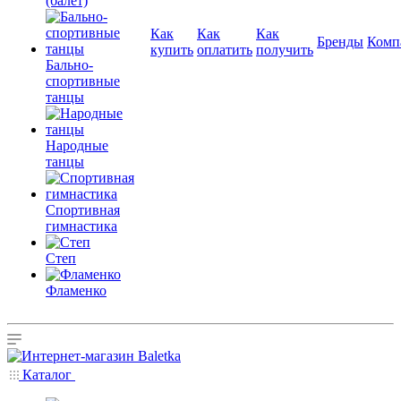
(балет)
Как
Как
Как
Бренды
Комп
купить
оплатить
получить
Бально-
спортивные
танцы
Народные
танцы
Спортивная
гимнастика
Степ
Фламенко
Каталог