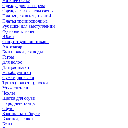
Нижнее бельё
Одежда для разогрева
Одежда с эффектом сауны
Платья для выступлений
Платья тренировочные
Рубашки для выступлений
Футболки, топы
Юбки
Сопутствующие товары
Автозагар
Бутылочки для воды
Гетры
Для волос
Для растяжки
Накаблучники
Сумки, рюкзаки
Трико (колготы), носки
Утяжелители
Чехлы
Щетка для обуви
Народные танцы
Обувь
Балетка на каблуке
Балетки, чешки
Боты