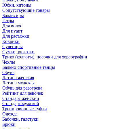
Юбки, хитоны
Сопутствующие товары
Балансиры
Гетры
Для волос
Для пуант
Для растяжки
Коврики
Сувениры
Сумки, рюкзаки
Трико (колготы), носочки для хореографии
Чехлы
Бально-спортивные танцы
Обувь
Латина женская
Латина мужская
Обувь для разогрева
Рейтинг для девочек
Стандарт женский
Стандарт мужской
Тренировочные туфли
Одежда
Бабочки, галстуки
Брюки