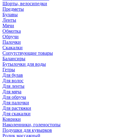
Шорты, велосипедки
Предметы
Булавы
Ленты
Мячи
Обмотка
Обручи
Палочки
Скакалки
Сопутствующие товары
Балансиры
Бутылочки для воды
Гетры
Для булав
Для волос
Для ленты
Для мяча
Для обруча
Для палочки
Для растяжки
Для скакалки
Коврики
Наколенники, голеностопы
Подушки для кувырков
Ролик массажный