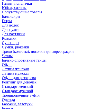
Пачки, полупачки
Юбки, хитоны
Сопутствующие товары
Балансиры
Гетры
Для волос
Для пуант
Для растяжки
Коврики
Сувениры
Сумки, рюкзаки
Трико (колготы), носочки для хореографии
Чехлы
Бально-спортивные танцы
Обувь
Латина женская
Латина мужская
Обувь для разогрева
Рейтинг для девочек
Стандарт женский
Стандарт мужской
Тренировочные туфли
Одежда
Бабочки, галстуки
Брюки