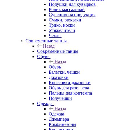
Подушки для кувырков
Ролик массажный
Сувенирная продукция
Сумки, рюкзаки
Трико, носки
Утяжелители
Чехлы
Современные танцы
Назад
Современные танцы
Обувь
Назад
Обувь
Балетки, чешки
Джазовки
Кроссовки-джазовки
Обувь для разогрева
Пальцы для контемпа
Получешки
Одежда
Назад
Одежда
Джемпера
Комбинезоны
Купальники