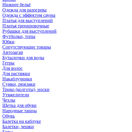
Нижнее бельё
Одежда для разогрева
Одежда с эффектом сауны
Платья для выступлений
Платья тренировочные
Рубашки для выступлений
Футболки, топы
Юбки
Сопутствующие товары
Автозагар
Бутылочки для воды
Гетры
Для волос
Для растяжки
Накаблучники
Сумки, рюкзаки
Трико (колготы), носки
Утяжелители
Чехлы
Щетка для обуви
Народные танцы
Обувь
Балетка на каблуке
Балетки, чешки
Боты