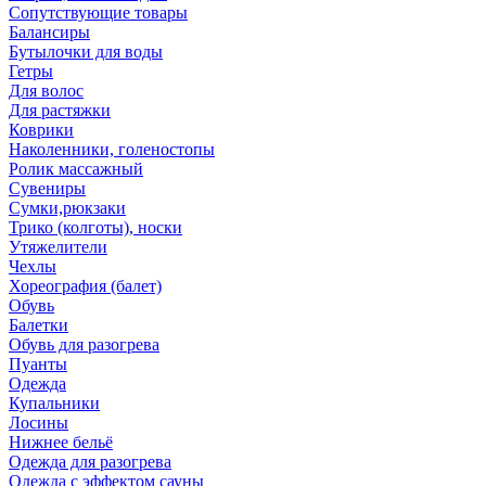
Сопутствующие товары
Балансиры
Бутылочки для воды
Гетры
Для волос
Для растяжки
Коврики
Наколенники, голеностопы
Ролик массажный
Сувениры
Сумки,рюкзаки
Трико (колготы), носки
Утяжелители
Чехлы
Хореография (балет)
Обувь
Балетки
Обувь для разогрева
Пуанты
Одежда
Купальники
Лосины
Нижнее бельё
Одежда для разогрева
Одежда с эффектом сауны