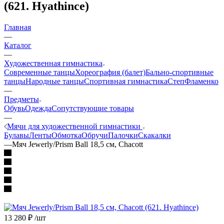
(621. Hyathince)
Главная
—
Каталог
—
Художественная гимнастика
Современные танцы
Хореография (балет)
Бально-спортивные
танцы
Народные танцы
Спортивная гимнастика
Степ
Фламенко
—
Предметы
Обувь
Одежда
Сопутствующие товары
—
Мячи для художественной гимнастики
Булавы
Ленты
Обмотка
Обручи
Палочки
Скакалки
—
Мяч Jewerly/Prism Ball 18,5 см, Chacott
13 280
₽
/шт