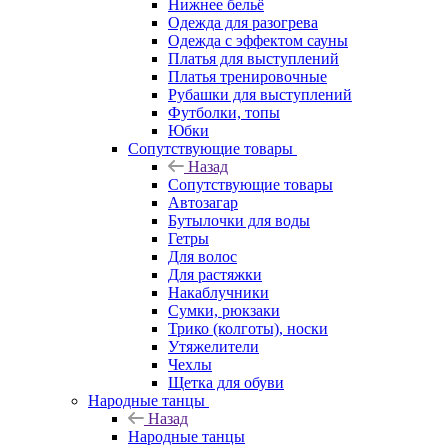
Нижнее бельё
Одежда для разогрева
Одежда с эффектом сауны
Платья для выступлений
Платья тренировочные
Рубашки для выступлений
Футболки, топы
Юбки
Сопутствующие товары
Назад
Сопутствующие товары
Автозагар
Бутылочки для воды
Гетры
Для волос
Для растяжки
Накаблучники
Сумки, рюкзаки
Трико (колготы), носки
Утяжелители
Чехлы
Щетка для обуви
Народные танцы
Назад
Народные танцы