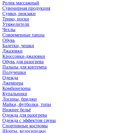
Ролик массажный
Сувенирная продукция
Сумки, рюкзаки
Трико, носки
Утяжелители
Чехлы
Современные танцы
Обувь
Балетки, чешки
Джазовки
Кроссовки-джазовки
Обувь для разогрева
Пальцы для контемпа
Получешки
Одежда
Джемпера
Комбинезоны
Купальники
Лосины, бриджи
Майки, футболки, топы
Нижнее бельё
Одежда для разогрева
Одежда с эффектом сауны
Спортивные костюмы
Шорты, велосипедки