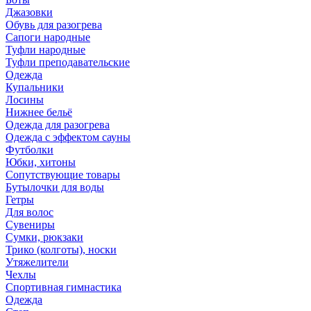
Джазовки
Обувь для разогрева
Сапоги народные
Туфли народные
Туфли преподавательские
Одежда
Купальники
Лосины
Нижнее бельё
Одежда для разогрева
Одежда с эффектом сауны
Футболки
Юбки, хитоны
Сопутствующие товары
Бутылочки для воды
Гетры
Для волос
Сувениры
Сумки, рюкзаки
Трико (колготы), носки
Утяжелители
Чехлы
Спортивная гимнастика
Одежда