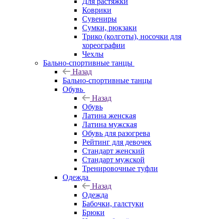
Для растяжки
Коврики
Сувениры
Сумки, рюкзаки
Трико (колготы), носочки для
хореографии
Чехлы
Бально-спортивные танцы
Назад
Бально-спортивные танцы
Обувь
Назад
Обувь
Латина женская
Латина мужская
Обувь для разогрева
Рейтинг для девочек
Стандарт женский
Стандарт мужской
Тренировочные туфли
Одежда
Назад
Одежда
Бабочки, галстуки
Брюки