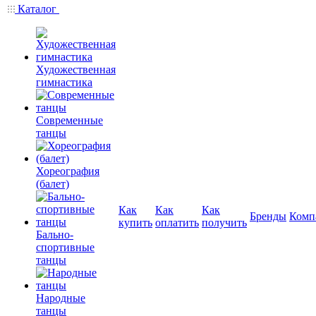
Каталог
Художественная
гимнастика
Современные
танцы
Хореография
(балет)
Как
Как
Как
Бренды
Комп
купить
оплатить
получить
Бально-
спортивные
танцы
Народные
танцы