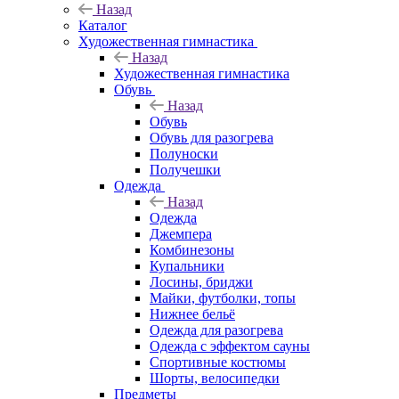
Назад
Каталог
Художественная гимнастика
Назад
Художественная гимнастика
Обувь
Назад
Обувь
Обувь для разогрева
Полуноски
Получешки
Одежда
Назад
Одежда
Джемпера
Комбинезоны
Купальники
Лосины, бриджи
Майки, футболки, топы
Нижнее бельё
Одежда для разогрева
Одежда с эффектом сауны
Спортивные костюмы
Шорты, велосипедки
Предметы