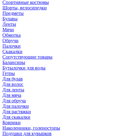
Спортивные костюмы
Шорты, велосипедки
Предметы
Булавы
Ленты
Мячи
Обмотка
Обручи
Палочки
Скакалки
Сопутствующие товары
Балансиры
Бутылочки для воды
Гетры
Для булав
Для волос
Для ленты
Для мяча
Для обруча
Для палочки
Для растяжки
Для скакалки
Коврики
Наколенники, голеностопы
Подушки для кувырков