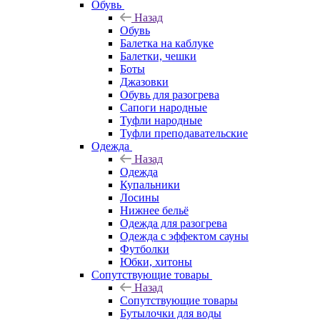
Обувь
Назад
Обувь
Балетка на каблуке
Балетки, чешки
Боты
Джазовки
Обувь для разогрева
Сапоги народные
Туфли народные
Туфли преподавательские
Одежда
Назад
Одежда
Купальники
Лосины
Нижнее бельё
Одежда для разогрева
Одежда с эффектом сауны
Футболки
Юбки, хитоны
Сопутствующие товары
Назад
Сопутствующие товары
Бутылочки для воды