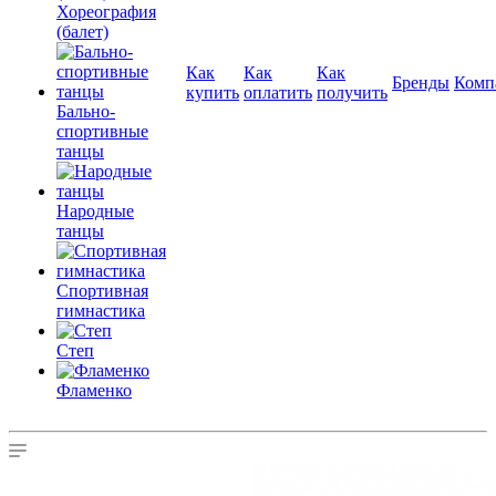
Хореография
(балет)
Как
Как
Как
Бренды
Комп
купить
оплатить
получить
Бально-
спортивные
танцы
Народные
танцы
Спортивная
гимнастика
Степ
Фламенко