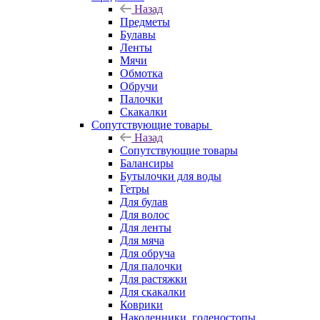
Назад
Предметы
Булавы
Ленты
Мячи
Обмотка
Обручи
Палочки
Скакалки
Сопутствующие товары
Назад
Сопутствующие товары
Балансиры
Бутылочки для воды
Гетры
Для булав
Для волос
Для ленты
Для мяча
Для обруча
Для палочки
Для растяжки
Для скакалки
Коврики
Наколенники, голеностопы