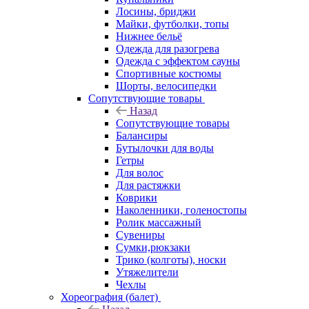
Лосины, бриджи
Майки, футболки, топы
Нижнее бельё
Одежда для разогрева
Одежда с эффектом сауны
Спортивные костюмы
Шорты, велосипедки
Сопутствующие товары
Назад
Сопутствующие товары
Балансиры
Бутылочки для воды
Гетры
Для волос
Для растяжки
Коврики
Наколенники, голеностопы
Ролик массажный
Сувениры
Сумки,рюкзаки
Трико (колготы), носки
Утяжелители
Чехлы
Хореография (балет)