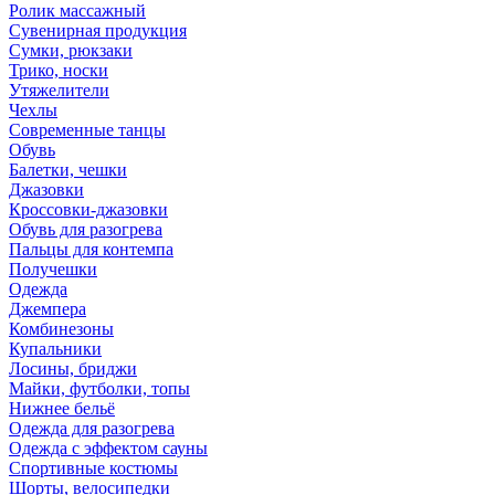
Ролик массажный
Сувенирная продукция
Сумки, рюкзаки
Трико, носки
Утяжелители
Чехлы
Современные танцы
Обувь
Балетки, чешки
Джазовки
Кроссовки-джазовки
Обувь для разогрева
Пальцы для контемпа
Получешки
Одежда
Джемпера
Комбинезоны
Купальники
Лосины, бриджи
Майки, футболки, топы
Нижнее бельё
Одежда для разогрева
Одежда с эффектом сауны
Спортивные костюмы
Шорты, велосипедки