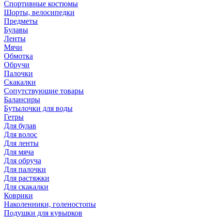
Спортивные костюмы
Шорты, велосипедки
Предметы
Булавы
Ленты
Мячи
Обмотка
Обручи
Палочки
Скакалки
Сопутствующие товары
Балансиры
Бутылочки для воды
Гетры
Для булав
Для волос
Для ленты
Для мяча
Для обруча
Для палочки
Для растяжки
Для скакалки
Коврики
Наколенники, голеностопы
Подушки для кувырков