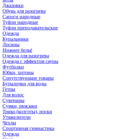
Джазовки
Обувь для разогрева
Сапоги народные
Туфли народные
Туфли преподавательские
Одежда
Купальники
Лосины
Нижнее бельё
Одежда для разогрева
Одежда с эффектом сауны
Футболки
Юбки, хитоны
Сопутствующие товары
Бутылочки для воды
Гетры
Для волос
Сувениры
Сумки, рюкзаки
Трико (колготы), носки
Утяжелители
Чехлы
Спортивная гимнастика
Одежда