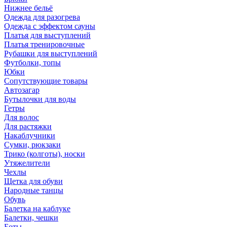
Нижнее бельё
Одежда для разогрева
Одежда с эффектом сауны
Платья для выступлений
Платья тренировочные
Рубашки для выступлений
Футболки, топы
Юбки
Сопутствующие товары
Автозагар
Бутылочки для воды
Гетры
Для волос
Для растяжки
Накаблучники
Сумки, рюкзаки
Трико (колготы), носки
Утяжелители
Чехлы
Щетка для обуви
Народные танцы
Обувь
Балетка на каблуке
Балетки, чешки
Боты