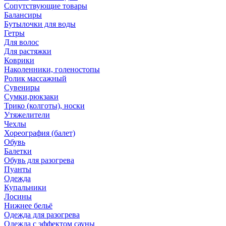
Сопутствующие товары
Балансиры
Бутылочки для воды
Гетры
Для волос
Для растяжки
Коврики
Наколенники, голеностопы
Ролик массажный
Сувениры
Сумки,рюкзаки
Трико (колготы), носки
Утяжелители
Чехлы
Хореография (балет)
Обувь
Балетки
Обувь для разогрева
Пуанты
Одежда
Купальники
Лосины
Нижнее бельё
Одежда для разогрева
Одежда с эффектом сауны