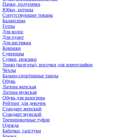
Пачки, полупачки
Юбки, хитоны
Сопутствующие товары
Балансиры
Гетры
Для волос
Для пуант
Для растяжки
Коврики
Сувениры
Сумки, рюкзаки
Трико (колготы), носочки для хореографии
Чехлы
Бально-спортивные танцы
Обувь
Латина женская
Латина мужская
Обувь для разогрева
Рейтинг для девочек
Стандарт женский
Стандарт мужской
Тренировочные туфли
Одежда
Бабочки, галстуки
Брюки