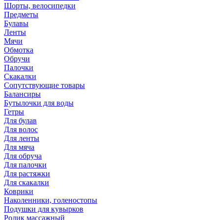
Шорты, велосипедки
Предметы
Булавы
Ленты
Мячи
Обмотка
Обручи
Палочки
Скакалки
Сопутствующие товары
Балансиры
Бутылочки для воды
Гетры
Для булав
Для волос
Для ленты
Для мяча
Для обруча
Для палочки
Для растяжки
Для скакалки
Коврики
Наколенники, голеностопы
Подушки для кувырков
Ролик массажный