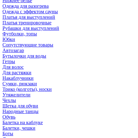
Нижнее бельё
Одежда для разогрева
Одежда с эффектом сауны
Платья для выступлений
Платья тренировочные
Рубашки для выступлений
Футболки, топы
Юбки
Сопутствующие товары
Автозагар
Бутылочки для воды
Гетры
Для волос
Для растяжки
Накаблучники
Сумки, рюкзаки
Трико (колготы), носки
Утяжелители
Чехлы
Щетка для обуви
Народные танцы
Обувь
Балетка на каблуке
Балетки, чешки
Боты