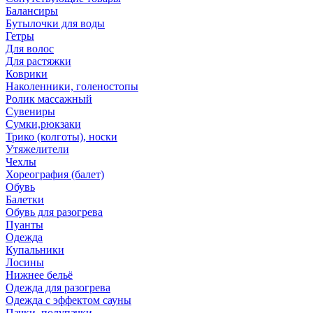
Балансиры
Бутылочки для воды
Гетры
Для волос
Для растяжки
Коврики
Наколенники, голеностопы
Ролик массажный
Сувениры
Сумки,рюкзаки
Трико (колготы), носки
Утяжелители
Чехлы
Хореография (балет)
Обувь
Балетки
Обувь для разогрева
Пуанты
Одежда
Купальники
Лосины
Нижнее бельё
Одежда для разогрева
Одежда с эффектом сауны
Пачки, полупачки