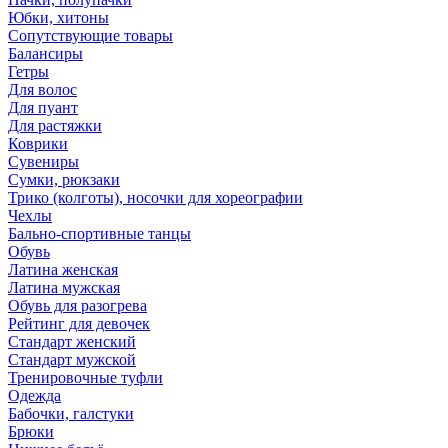
Юбки, хитоны
Сопутствующие товары
Балансиры
Гетры
Для волос
Для пуант
Для растяжки
Коврики
Сувениры
Сумки, рюкзаки
Трико (колготы), носочки для хореографии
Чехлы
Бально-спортивные танцы
Обувь
Латина женская
Латина мужская
Обувь для разогрева
Рейтинг для девочек
Стандарт женский
Стандарт мужской
Тренировочные туфли
Одежда
Бабочки, галстуки
Брюки