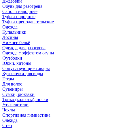
Джазовки
Обувь для разогрева
Сапоги народные
Туфли народные
Туфли преподавательские
Одежда
Купальники
Лосины
Нижнее бельё
Одежда для разогрева
Одежда с эффектом сауны
Футболки
Юбки, хитоны
Сопутствующие товары
Бутылочки для воды
Гетры
Для волос
Сувениры
Сумки, рюкзаки
Трико (колготы), носки
Утяжелители
Чехлы
Спортивная гимнастика
Одежда
Степ