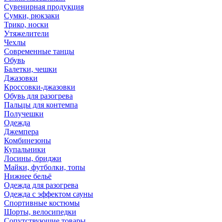
Сувенирная продукция
Сумки, рюкзаки
Трико, носки
Утяжелители
Чехлы
Современные танцы
Обувь
Балетки, чешки
Джазовки
Кроссовки-джазовки
Обувь для разогрева
Пальцы для контемпа
Получешки
Одежда
Джемпера
Комбинезоны
Купальники
Лосины, бриджи
Майки, футболки, топы
Нижнее бельё
Одежда для разогрева
Одежда с эффектом сауны
Спортивные костюмы
Шорты, велосипедки
Сопутствующие товары