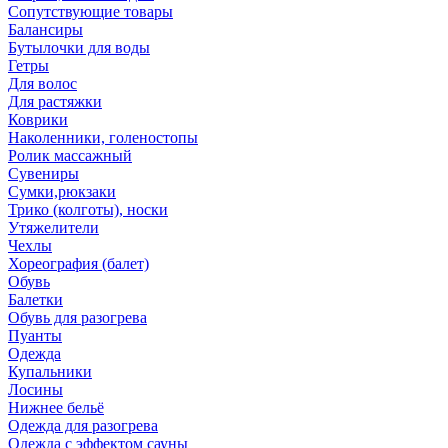
Сопутствующие товары
Балансиры
Бутылочки для воды
Гетры
Для волос
Для растяжки
Коврики
Наколенники, голеностопы
Ролик массажный
Сувениры
Сумки,рюкзаки
Трико (колготы), носки
Утяжелители
Чехлы
Хореография (балет)
Обувь
Балетки
Обувь для разогрева
Пуанты
Одежда
Купальники
Лосины
Нижнее бельё
Одежда для разогрева
Одежда с эффектом сауны