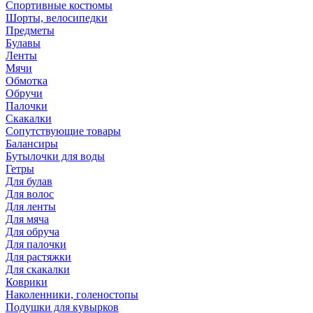
Спортивные костюмы
Шорты, велосипедки
Предметы
Булавы
Ленты
Мячи
Обмотка
Обручи
Палочки
Скакалки
Сопутствующие товары
Балансиры
Бутылочки для воды
Гетры
Для булав
Для волос
Для ленты
Для мяча
Для обруча
Для палочки
Для растяжки
Для скакалки
Коврики
Наколенники, голеностопы
Подушки для кувырков