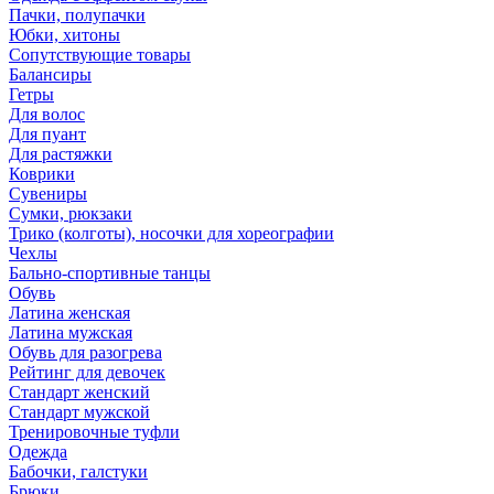
Пачки, полупачки
Юбки, хитоны
Сопутствующие товары
Балансиры
Гетры
Для волос
Для пуант
Для растяжки
Коврики
Сувениры
Сумки, рюкзаки
Трико (колготы), носочки для хореографии
Чехлы
Бально-спортивные танцы
Обувь
Латина женская
Латина мужская
Обувь для разогрева
Рейтинг для девочек
Стандарт женский
Стандарт мужской
Тренировочные туфли
Одежда
Бабочки, галстуки
Брюки