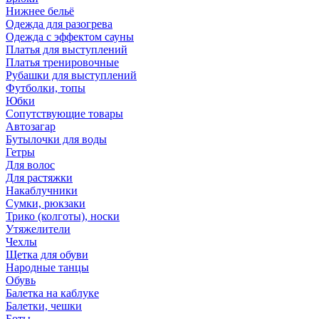
Нижнее бельё
Одежда для разогрева
Одежда с эффектом сауны
Платья для выступлений
Платья тренировочные
Рубашки для выступлений
Футболки, топы
Юбки
Сопутствующие товары
Автозагар
Бутылочки для воды
Гетры
Для волос
Для растяжки
Накаблучники
Сумки, рюкзаки
Трико (колготы), носки
Утяжелители
Чехлы
Щетка для обуви
Народные танцы
Обувь
Балетка на каблуке
Балетки, чешки
Боты