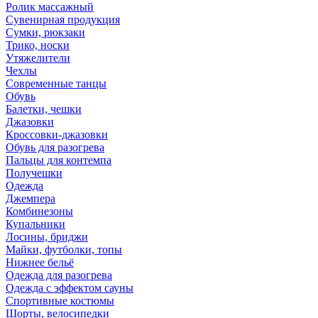
Ролик массажный
Сувенирная продукция
Сумки, рюкзаки
Трико, носки
Утяжелители
Чехлы
Современные танцы
Обувь
Балетки, чешки
Джазовки
Кроссовки-джазовки
Обувь для разогрева
Пальцы для контемпа
Получешки
Одежда
Джемпера
Комбинезоны
Купальники
Лосины, бриджи
Майки, футболки, топы
Нижнее бельё
Одежда для разогрева
Одежда с эффектом сауны
Спортивные костюмы
Шорты, велосипедки