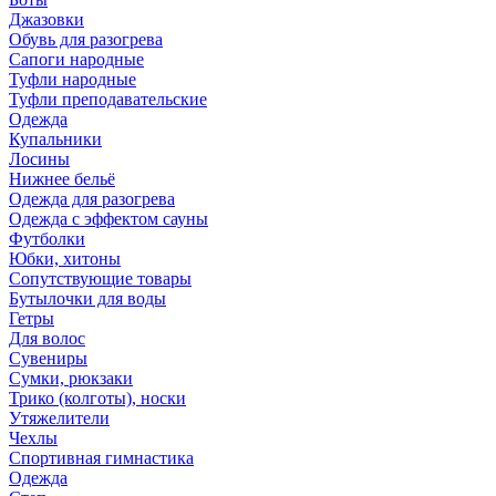
Джазовки
Обувь для разогрева
Сапоги народные
Туфли народные
Туфли преподавательские
Одежда
Купальники
Лосины
Нижнее бельё
Одежда для разогрева
Одежда с эффектом сауны
Футболки
Юбки, хитоны
Сопутствующие товары
Бутылочки для воды
Гетры
Для волос
Сувениры
Сумки, рюкзаки
Трико (колготы), носки
Утяжелители
Чехлы
Спортивная гимнастика
Одежда