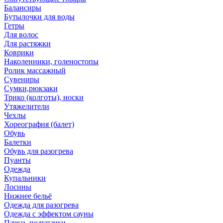
Балансиры
Бутылочки для воды
Гетры
Для волос
Для растяжки
Коврики
Наколенники, голеностопы
Ролик массажный
Сувениры
Сумки,рюкзаки
Трико (колготы), носки
Утяжелители
Чехлы
Хореография (балет)
Обувь
Балетки
Обувь для разогрева
Пуанты
Одежда
Купальники
Лосины
Нижнее бельё
Одежда для разогрева
Одежда с эффектом сауны
Пачки, полупачки