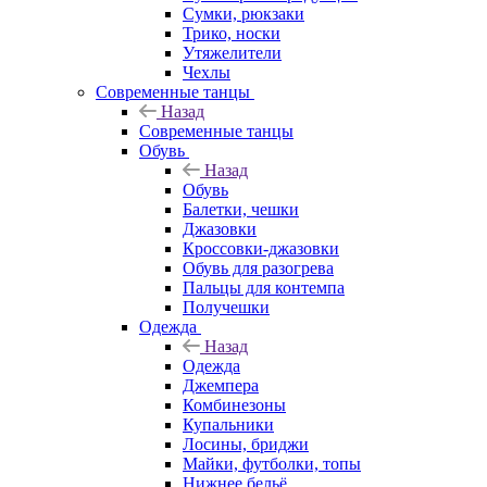
Сумки, рюкзаки
Трико, носки
Утяжелители
Чехлы
Современные танцы
Назад
Современные танцы
Обувь
Назад
Обувь
Балетки, чешки
Джазовки
Кроссовки-джазовки
Обувь для разогрева
Пальцы для контемпа
Получешки
Одежда
Назад
Одежда
Джемпера
Комбинезоны
Купальники
Лосины, бриджи
Майки, футболки, топы
Нижнее бельё