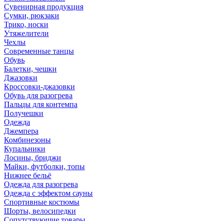
Сувенирная продукция
Сумки, рюкзаки
Трико, носки
Утяжелители
Чехлы
Современные танцы
Обувь
Балетки, чешки
Джазовки
Кроссовки-джазовки
Обувь для разогрева
Пальцы для контемпа
Получешки
Одежда
Джемпера
Комбинезоны
Купальники
Лосины, бриджи
Майки, футболки, топы
Нижнее бельё
Одежда для разогрева
Одежда с эффектом сауны
Спортивные костюмы
Шорты, велосипедки
Сопутствующие товары