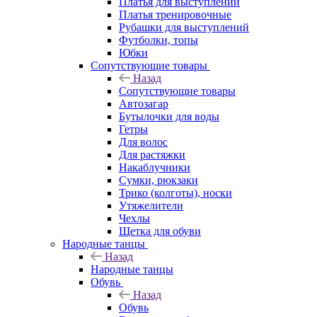
Платья для выступлений
Платья тренировочные
Рубашки для выступлений
Футболки, топы
Юбки
Сопутствующие товары
Назад
Сопутствующие товары
Автозагар
Бутылочки для воды
Гетры
Для волос
Для растяжки
Накаблучники
Сумки, рюкзаки
Трико (колготы), носки
Утяжелители
Чехлы
Щетка для обуви
Народные танцы
Назад
Народные танцы
Обувь
Назад
Обувь