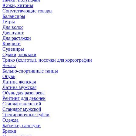
Юбки, хитоны
Сопутствующие товары
Балансиры
Гетры
Для волос
Для пуант
Для растяжки
Коврики
Сувениры
Сумки, рюкзаки
Трико (колготы), носочки для хореографии
Чехлы
Бально-спортивные танцы
Обувь
Латина женская
Латина мужская
Обувь для разогрева
Рейтинг для девочек
Стандарт женский
Стандарт мужской
Тренировочные туфли
Одежда
Бабочки, галстуки
Брюки