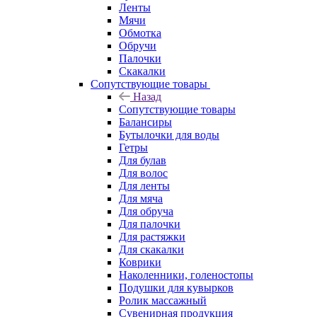
Ленты
Мячи
Обмотка
Обручи
Палочки
Скакалки
Сопутствующие товары
Назад
Сопутствующие товары
Балансиры
Бутылочки для воды
Гетры
Для булав
Для волос
Для ленты
Для мяча
Для обруча
Для палочки
Для растяжки
Для скакалки
Коврики
Наколенники, голеностопы
Подушки для кувырков
Ролик массажный
Сувенирная продукция