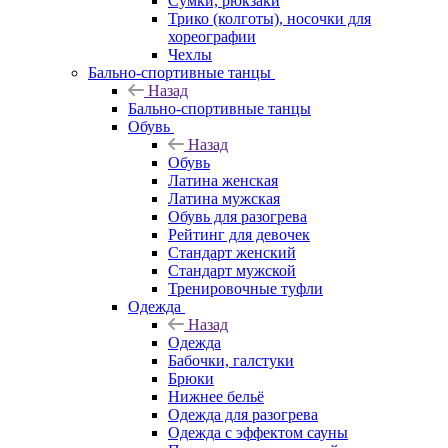
Сумки, рюкзаки
Трико (колготы), носочки для
хореографии
Чехлы
Бально-спортивные танцы
Назад
Бально-спортивные танцы
Обувь
Назад
Обувь
Латина женская
Латина мужская
Обувь для разогрева
Рейтинг для девочек
Стандарт женский
Стандарт мужской
Тренировочные туфли
Одежда
Назад
Одежда
Бабочки, галстуки
Брюки
Нижнее бельё
Одежда для разогрева
Одежда с эффектом сауны