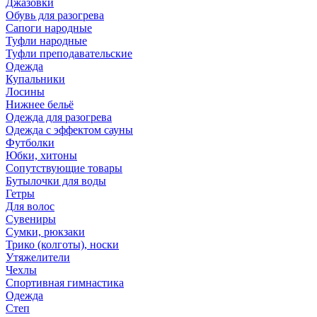
Джазовки
Обувь для разогрева
Сапоги народные
Туфли народные
Туфли преподавательские
Одежда
Купальники
Лосины
Нижнее бельё
Одежда для разогрева
Одежда с эффектом сауны
Футболки
Юбки, хитоны
Сопутствующие товары
Бутылочки для воды
Гетры
Для волос
Сувениры
Сумки, рюкзаки
Трико (колготы), носки
Утяжелители
Чехлы
Спортивная гимнастика
Одежда
Степ