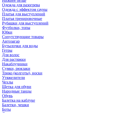
Нижнее бельё
Одежда для разогрева
Одежда с эффектом сауны
Платья для выступлений
Платья тренировочные
Рубашки для выступлений
Футболки, топы
Юбки
Сопутствующие товары
Автозагар
Бутылочки для воды
Гетры
Для волос
Для растяжки
Накаблучники
Сумки, рюкзаки
Трико (колготы), носки
Утяжелители
Чехлы
Щетка для обуви
Народные танцы
Обувь
Балетка на каблуке
Балетки, чешки
Боты