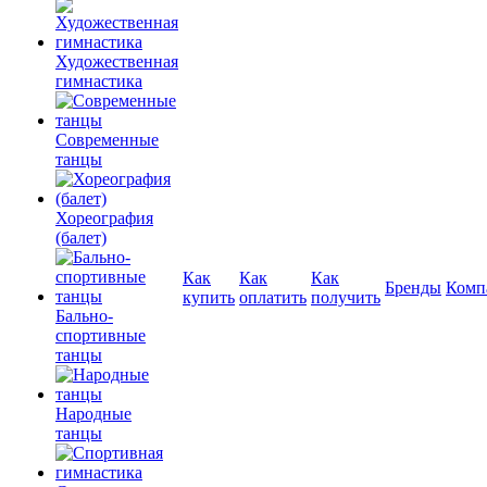
Художественная
гимнастика
Современные
танцы
Хореография
(балет)
Как
Как
Как
Бренды
Комп
купить
оплатить
получить
Бально-
спортивные
танцы
Народные
танцы