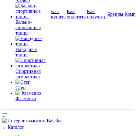
(балет)
Как
Как
Как
Бренды
Комп
купить
оплатить
получить
Бально-
спортивные
танцы
Народные
танцы
Спортивная
гимнастика
Степ
Фламенко
Каталог