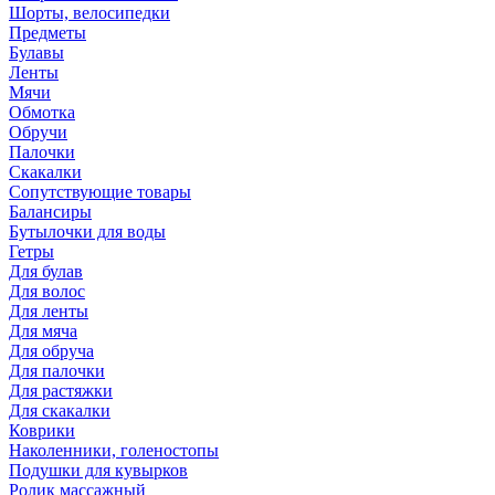
Шорты, велосипедки
Предметы
Булавы
Ленты
Мячи
Обмотка
Обручи
Палочки
Скакалки
Сопутствующие товары
Балансиры
Бутылочки для воды
Гетры
Для булав
Для волос
Для ленты
Для мяча
Для обруча
Для палочки
Для растяжки
Для скакалки
Коврики
Наколенники, голеностопы
Подушки для кувырков
Ролик массажный