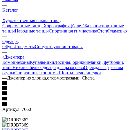
—
Каталог
—
Художественная гимнастика
Современные танцы
Хореография (балет)
Бально-спортивные
танцы
Народные танцы
Спортивная гимнастика
Степ
Фламенко
—
Одежда
Обувь
Предметы
Сопутствующие товары
—
Джемпера
Комбинезоны
Купальники
Лосины, бриджи
Майки, футболки,
топы
Нижнее бельё
Одежда для разогрева
Одежда с эффектом
сауны
Спортивные костюмы
Шорты, велосипедки
—
Джемпер из хлопка,с термостразами, Chersa
Артикул:
7660