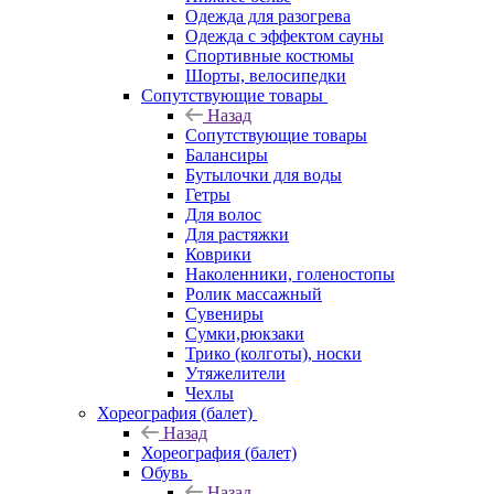
Одежда для разогрева
Одежда с эффектом сауны
Спортивные костюмы
Шорты, велосипедки
Сопутствующие товары
Назад
Сопутствующие товары
Балансиры
Бутылочки для воды
Гетры
Для волос
Для растяжки
Коврики
Наколенники, голеностопы
Ролик массажный
Сувениры
Сумки,рюкзаки
Трико (колготы), носки
Утяжелители
Чехлы
Хореография (балет)
Назад
Хореография (балет)
Обувь
Назад