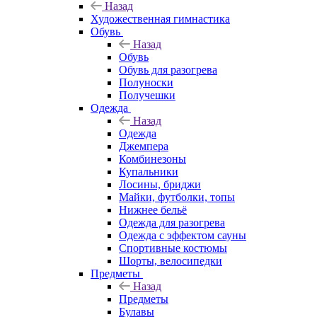
Назад
Художественная гимнастика
Обувь
Назад
Обувь
Обувь для разогрева
Полуноски
Получешки
Одежда
Назад
Одежда
Джемпера
Комбинезоны
Купальники
Лосины, бриджи
Майки, футболки, топы
Нижнее бельё
Одежда для разогрева
Одежда с эффектом сауны
Спортивные костюмы
Шорты, велосипедки
Предметы
Назад
Предметы
Булавы