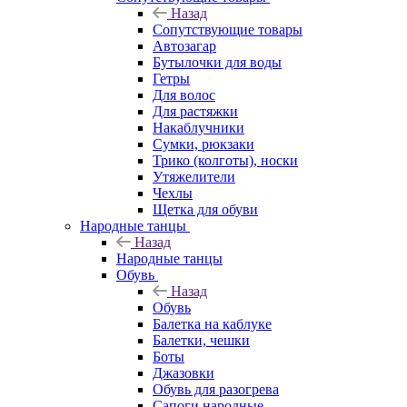
Назад
Сопутствующие товары
Автозагар
Бутылочки для воды
Гетры
Для волос
Для растяжки
Накаблучники
Сумки, рюкзаки
Трико (колготы), носки
Утяжелители
Чехлы
Щетка для обуви
Народные танцы
Назад
Народные танцы
Обувь
Назад
Обувь
Балетка на каблуке
Балетки, чешки
Боты
Джазовки
Обувь для разогрева
Сапоги народные