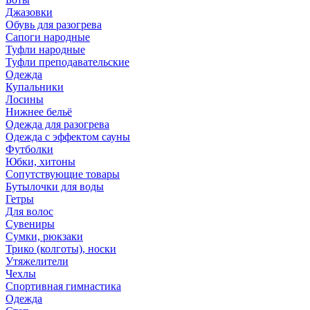
Джазовки
Обувь для разогрева
Сапоги народные
Туфли народные
Туфли преподавательские
Одежда
Купальники
Лосины
Нижнее бельё
Одежда для разогрева
Одежда с эффектом сауны
Футболки
Юбки, хитоны
Сопутствующие товары
Бутылочки для воды
Гетры
Для волос
Сувениры
Сумки, рюкзаки
Трико (колготы), носки
Утяжелители
Чехлы
Спортивная гимнастика
Одежда