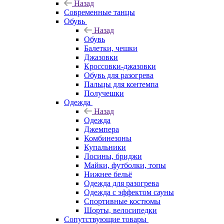
Назад
Современные танцы
Обувь
Назад
Обувь
Балетки, чешки
Джазовки
Кроссовки-джазовки
Обувь для разогрева
Пальцы для контемпа
Получешки
Одежда
Назад
Одежда
Джемпера
Комбинезоны
Купальники
Лосины, бриджи
Майки, футболки, топы
Нижнее бельё
Одежда для разогрева
Одежда с эффектом сауны
Спортивные костюмы
Шорты, велосипедки
Сопутствующие товары