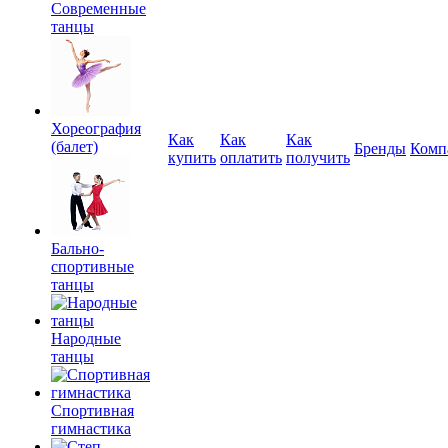
Современные
танцы
Хореография
Как
Как
Как
(балет)
Бренды
Комп
купить
оплатить
получить
Бально-
спортивные
танцы
Народные
танцы
Спортивная
гимнастика