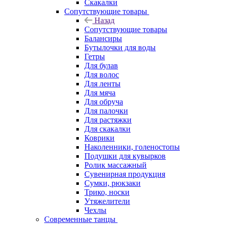
Скакалки
Сопутствующие товары
Назад
Сопутствующие товары
Балансиры
Бутылочки для воды
Гетры
Для булав
Для волос
Для ленты
Для мяча
Для обруча
Для палочки
Для растяжки
Для скакалки
Коврики
Наколенники, голеностопы
Подушки для кувырков
Ролик массажный
Сувенирная продукция
Сумки, рюкзаки
Трико, носки
Утяжелители
Чехлы
Современные танцы