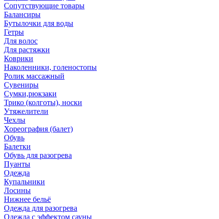
Сопутствующие товары
Балансиры
Бутылочки для воды
Гетры
Для волос
Для растяжки
Коврики
Наколенники, голеностопы
Ролик массажный
Сувениры
Сумки,рюкзаки
Трико (колготы), носки
Утяжелители
Чехлы
Хореография (балет)
Обувь
Балетки
Обувь для разогрева
Пуанты
Одежда
Купальники
Лосины
Нижнее бельё
Одежда для разогрева
Одежда с эффектом сауны