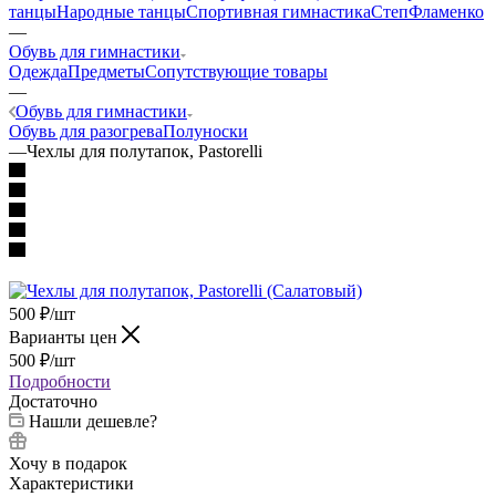
танцы
Народные танцы
Спортивная гимнастика
Степ
Фламенко
—
Обувь для гимнастики
Одежда
Предметы
Сопутствующие товары
—
Обувь для гимнастики
Обувь для разогрева
Полуноски
—
Чехлы для полутапок, Pastorelli
500
₽
/шт
Варианты цен
500
₽
/шт
Подробности
Достаточно
Нашли дешевле?
Хочу в подарок
Характеристики