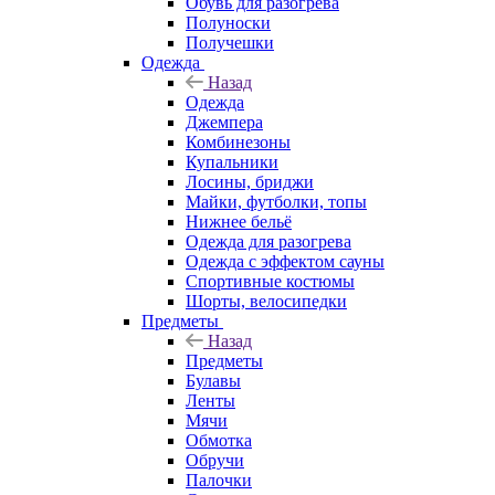
Обувь для разогрева
Полуноски
Получешки
Одежда
Назад
Одежда
Джемпера
Комбинезоны
Купальники
Лосины, бриджи
Майки, футболки, топы
Нижнее бельё
Одежда для разогрева
Одежда с эффектом сауны
Спортивные костюмы
Шорты, велосипедки
Предметы
Назад
Предметы
Булавы
Ленты
Мячи
Обмотка
Обручи
Палочки