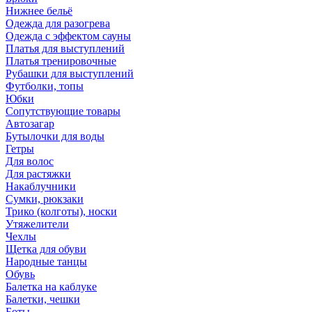
Нижнее бельё
Одежда для разогрева
Одежда с эффектом сауны
Платья для выступлений
Платья тренировочные
Рубашки для выступлений
Футболки, топы
Юбки
Сопутствующие товары
Автозагар
Бутылочки для воды
Гетры
Для волос
Для растяжки
Накаблучники
Сумки, рюкзаки
Трико (колготы), носки
Утяжелители
Чехлы
Щетка для обуви
Народные танцы
Обувь
Балетка на каблуке
Балетки, чешки
Боты