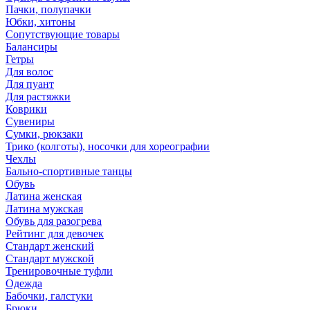
Пачки, полупачки
Юбки, хитоны
Сопутствующие товары
Балансиры
Гетры
Для волос
Для пуант
Для растяжки
Коврики
Сувениры
Сумки, рюкзаки
Трико (колготы), носочки для хореографии
Чехлы
Бально-спортивные танцы
Обувь
Латина женская
Латина мужская
Обувь для разогрева
Рейтинг для девочек
Стандарт женский
Стандарт мужской
Тренировочные туфли
Одежда
Бабочки, галстуки
Брюки