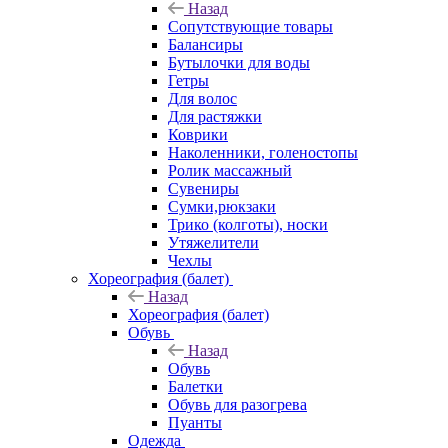
Назад
Сопутствующие товары
Балансиры
Бутылочки для воды
Гетры
Для волос
Для растяжки
Коврики
Наколенники, голеностопы
Ролик массажный
Сувениры
Сумки,рюкзаки
Трико (колготы), носки
Утяжелители
Чехлы
Хореография (балет)
Назад
Хореография (балет)
Обувь
Назад
Обувь
Балетки
Обувь для разогрева
Пуанты
Одежда