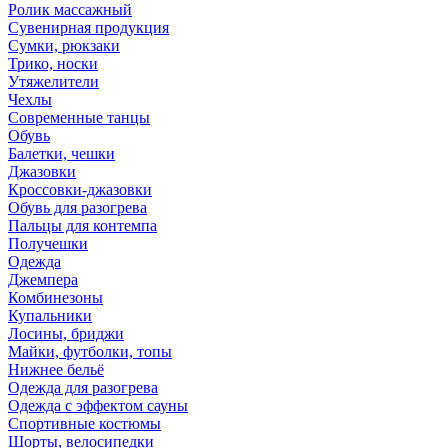
Ролик массажный
Сувенирная продукция
Сумки, рюкзаки
Трико, носки
Утяжелители
Чехлы
Современные танцы
Обувь
Балетки, чешки
Джазовки
Кроссовки-джазовки
Обувь для разогрева
Пальцы для контемпа
Получешки
Одежда
Джемпера
Комбинезоны
Купальники
Лосины, бриджи
Майки, футболки, топы
Нижнее бельё
Одежда для разогрева
Одежда с эффектом сауны
Спортивные костюмы
Шорты, велосипедки