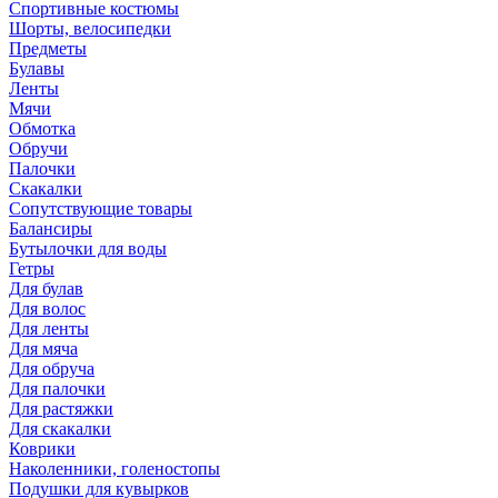
Спортивные костюмы
Шорты, велосипедки
Предметы
Булавы
Ленты
Мячи
Обмотка
Обручи
Палочки
Скакалки
Сопутствующие товары
Балансиры
Бутылочки для воды
Гетры
Для булав
Для волос
Для ленты
Для мяча
Для обруча
Для палочки
Для растяжки
Для скакалки
Коврики
Наколенники, голеностопы
Подушки для кувырков