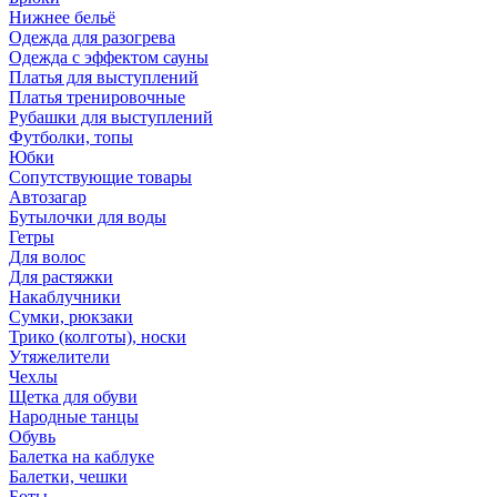
Нижнее бельё
Одежда для разогрева
Одежда с эффектом сауны
Платья для выступлений
Платья тренировочные
Рубашки для выступлений
Футболки, топы
Юбки
Сопутствующие товары
Автозагар
Бутылочки для воды
Гетры
Для волос
Для растяжки
Накаблучники
Сумки, рюкзаки
Трико (колготы), носки
Утяжелители
Чехлы
Щетка для обуви
Народные танцы
Обувь
Балетка на каблуке
Балетки, чешки
Боты