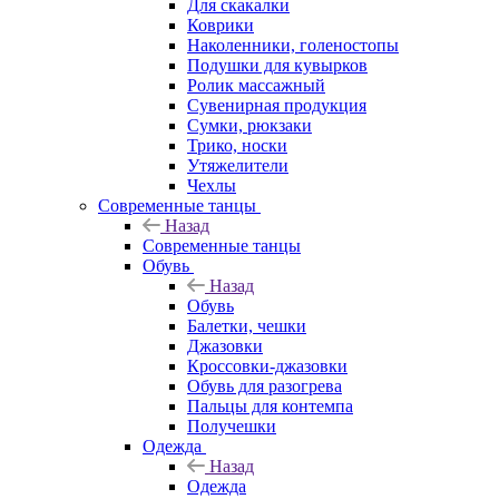
Для скакалки
Коврики
Наколенники, голеностопы
Подушки для кувырков
Ролик массажный
Сувенирная продукция
Сумки, рюкзаки
Трико, носки
Утяжелители
Чехлы
Современные танцы
Назад
Современные танцы
Обувь
Назад
Обувь
Балетки, чешки
Джазовки
Кроссовки-джазовки
Обувь для разогрева
Пальцы для контемпа
Получешки
Одежда
Назад
Одежда