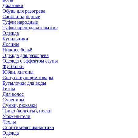
Джазовки
Обувь для разогрева
Сапоги народные
Туфли народные
Туфли преподавательские
Одежда
Купальники
Лосины
Нижнее бельё
Одежда для разогрева
Одежда с эффектом сауны
Футболки
Юбки, хитоны
Сопутствующие товары
Бутылочки для воды
Гетры
Для волос
Сувениры
Сумки, рюкзаки
Трико (колготы), носки
Утяжелители
Чехлы
Спортивная гимнастика
Одежда