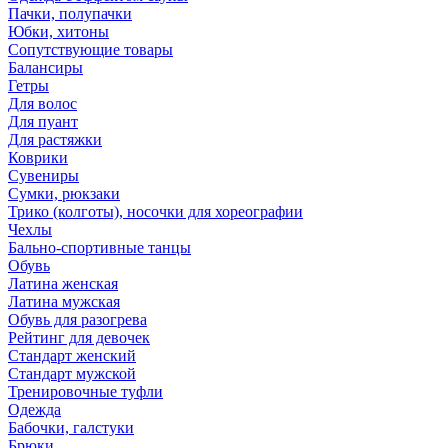
Пачки, полупачки
Юбки, хитоны
Сопутствующие товары
Балансиры
Гетры
Для волос
Для пуант
Для растяжки
Коврики
Сувениры
Сумки, рюкзаки
Трико (колготы), носочки для хореографии
Чехлы
Бально-спортивные танцы
Обувь
Латина женская
Латина мужская
Обувь для разогрева
Рейтинг для девочек
Стандарт женский
Стандарт мужской
Тренировочные туфли
Одежда
Бабочки, галстуки
Брюки