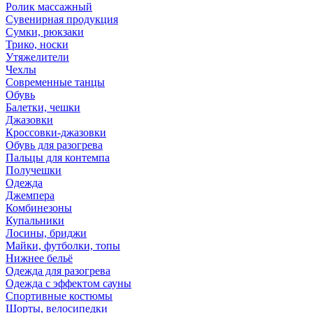
Ролик массажный
Сувенирная продукция
Сумки, рюкзаки
Трико, носки
Утяжелители
Чехлы
Современные танцы
Обувь
Балетки, чешки
Джазовки
Кроссовки-джазовки
Обувь для разогрева
Пальцы для контемпа
Получешки
Одежда
Джемпера
Комбинезоны
Купальники
Лосины, бриджи
Майки, футболки, топы
Нижнее бельё
Одежда для разогрева
Одежда с эффектом сауны
Спортивные костюмы
Шорты, велосипедки