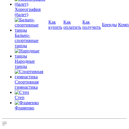
Хореография
(балет)
Как
Как
Как
Бренды
Комп
купить
оплатить
получить
Бально-
спортивные
танцы
Народные
танцы
Спортивная
гимнастика
Степ
Фламенко