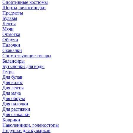
Спортивные костюмы
Шорты, велосипедки
Предметы
Булавы
Ленты
Мячи
Обмотка
Обручи
Палочки
Скакалки
Сопутствующие товары
Балансиры
Бутылочки для воды
Гетры
Для булав
Для волос
Для ленты
Для мяча
Для обруча
Для палочки
Для растяжки
Для скакалки
Коврики
Наколенники, голеностопы
Подушки для кувырков