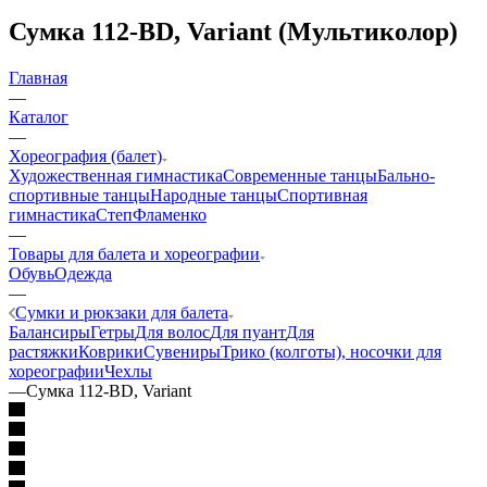
Сумка 112-BD, Variant (Мультиколор)
Главная
—
Каталог
—
Хореография (балет)
Художественная гимнастика
Современные танцы
Бально-
спортивные танцы
Народные танцы
Спортивная
гимнастика
Степ
Фламенко
—
Товары для балета и хореографии
Обувь
Одежда
—
Сумки и рюкзаки для балета
Балансиры
Гетры
Для волос
Для пуант
Для
растяжки
Коврики
Сувениры
Трико (колготы), носочки для
хореографии
Чехлы
—
Сумка 112-BD, Variant