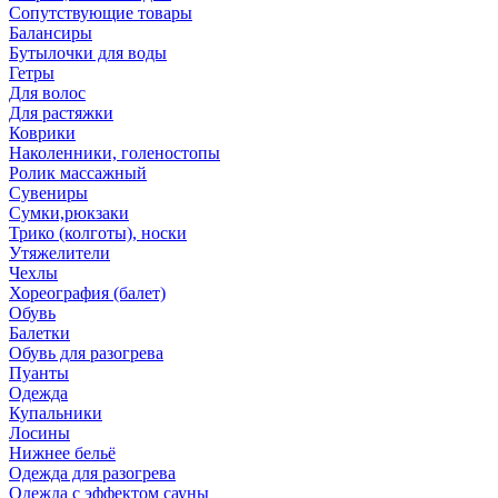
Сопутствующие товары
Балансиры
Бутылочки для воды
Гетры
Для волос
Для растяжки
Коврики
Наколенники, голеностопы
Ролик массажный
Сувениры
Сумки,рюкзаки
Трико (колготы), носки
Утяжелители
Чехлы
Хореография (балет)
Обувь
Балетки
Обувь для разогрева
Пуанты
Одежда
Купальники
Лосины
Нижнее бельё
Одежда для разогрева
Одежда с эффектом сауны