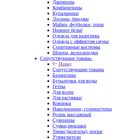
Джемпера
Комбинезоны
Купальники
Лосины, бриджи
Майки, футболки, топы
Нижнее бельё
Одежда для разогрева
Одежда с эффектом сауны
Спортивные костюмы
Шорты, велосипедки
Сопутствующие товары
Назад
Сопутствующие товары
Балансиры
Бутылочки для воды
Гетры
Для волос
Для растяжки
Коврики
Наколенники, голеностопы
Ролик массажный
Сувениры
Сумки,рюкзаки
Трико (колготы), носки
Утяжелители