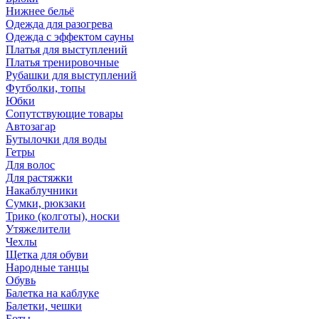
Нижнее бельё
Одежда для разогрева
Одежда с эффектом сауны
Платья для выступлений
Платья тренировочные
Рубашки для выступлений
Футболки, топы
Юбки
Сопутствующие товары
Автозагар
Бутылочки для воды
Гетры
Для волос
Для растяжки
Накаблучники
Сумки, рюкзаки
Трико (колготы), носки
Утяжелители
Чехлы
Щетка для обуви
Народные танцы
Обувь
Балетка на каблуке
Балетки, чешки
Боты