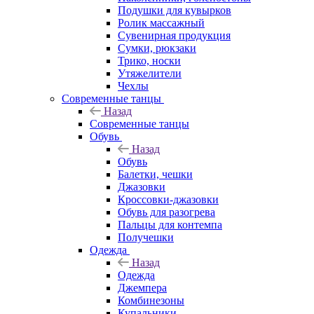
Подушки для кувырков
Ролик массажный
Сувенирная продукция
Сумки, рюкзаки
Трико, носки
Утяжелители
Чехлы
Современные танцы
Назад
Современные танцы
Обувь
Назад
Обувь
Балетки, чешки
Джазовки
Кроссовки-джазовки
Обувь для разогрева
Пальцы для контемпа
Получешки
Одежда
Назад
Одежда
Джемпера
Комбинезоны
Купальники