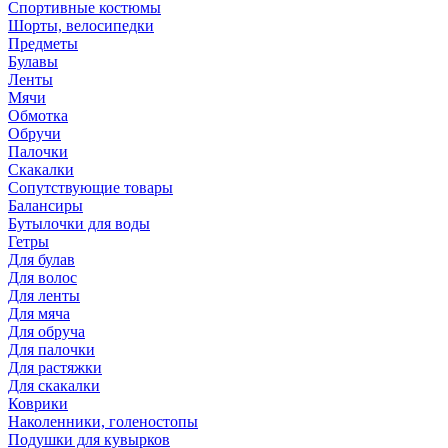
Спортивные костюмы
Шорты, велосипедки
Предметы
Булавы
Ленты
Мячи
Обмотка
Обручи
Палочки
Скакалки
Сопутствующие товары
Балансиры
Бутылочки для воды
Гетры
Для булав
Для волос
Для ленты
Для мяча
Для обруча
Для палочки
Для растяжки
Для скакалки
Коврики
Наколенники, голеностопы
Подушки для кувырков