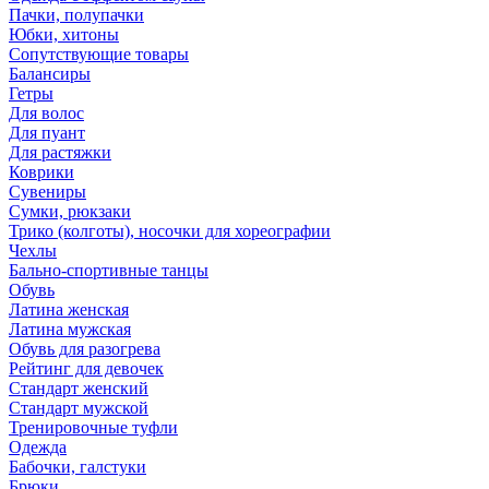
Пачки, полупачки
Юбки, хитоны
Сопутствующие товары
Балансиры
Гетры
Для волос
Для пуант
Для растяжки
Коврики
Сувениры
Сумки, рюкзаки
Трико (колготы), носочки для хореографии
Чехлы
Бально-спортивные танцы
Обувь
Латина женская
Латина мужская
Обувь для разогрева
Рейтинг для девочек
Стандарт женский
Стандарт мужской
Тренировочные туфли
Одежда
Бабочки, галстуки
Брюки