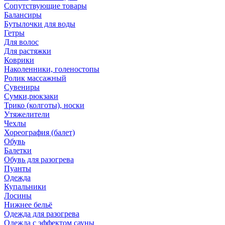
Сопутствующие товары
Балансиры
Бутылочки для воды
Гетры
Для волос
Для растяжки
Коврики
Наколенники, голеностопы
Ролик массажный
Сувениры
Сумки,рюкзаки
Трико (колготы), носки
Утяжелители
Чехлы
Хореография (балет)
Обувь
Балетки
Обувь для разогрева
Пуанты
Одежда
Купальники
Лосины
Нижнее бельё
Одежда для разогрева
Одежда с эффектом сауны