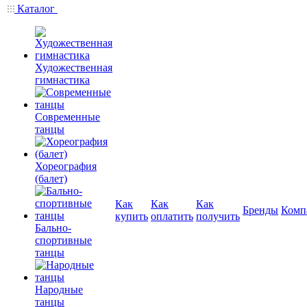
Каталог
Художественная
гимнастика
Современные
танцы
Хореография
(балет)
Как
Как
Как
Бренды
Комп
купить
оплатить
получить
Бально-
спортивные
танцы
Народные
танцы