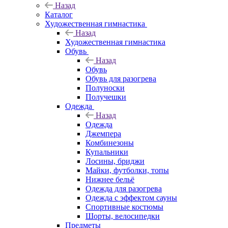
Назад
Каталог
Художественная гимнастика
Назад
Художественная гимнастика
Обувь
Назад
Обувь
Обувь для разогрева
Полуноски
Получешки
Одежда
Назад
Одежда
Джемпера
Комбинезоны
Купальники
Лосины, бриджи
Майки, футболки, топы
Нижнее бельё
Одежда для разогрева
Одежда с эффектом сауны
Спортивные костюмы
Шорты, велосипедки
Предметы