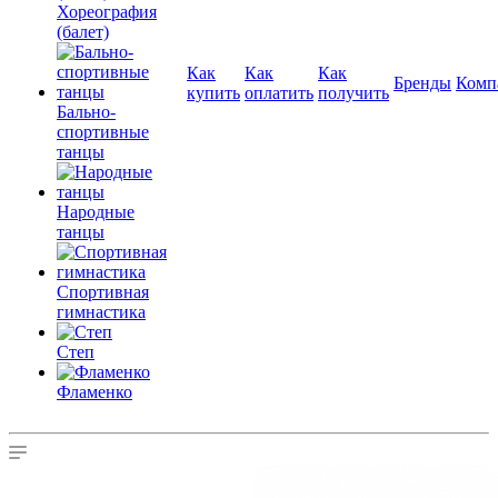
Хореография
(балет)
Как
Как
Как
Бренды
Комп
купить
оплатить
получить
Бально-
спортивные
танцы
Народные
танцы
Спортивная
гимнастика
Степ
Фламенко