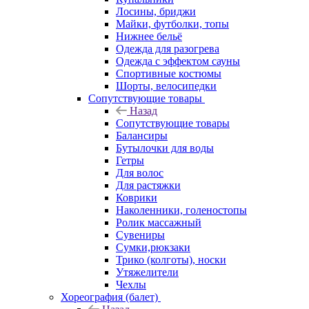
Лосины, бриджи
Майки, футболки, топы
Нижнее бельё
Одежда для разогрева
Одежда с эффектом сауны
Спортивные костюмы
Шорты, велосипедки
Сопутствующие товары
Назад
Сопутствующие товары
Балансиры
Бутылочки для воды
Гетры
Для волос
Для растяжки
Коврики
Наколенники, голеностопы
Ролик массажный
Сувениры
Сумки,рюкзаки
Трико (колготы), носки
Утяжелители
Чехлы
Хореография (балет)