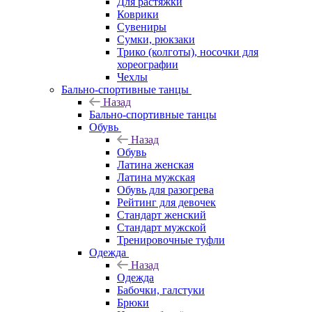
Для растяжки
Коврики
Сувениры
Сумки, рюкзаки
Трико (колготы), носочки для
хореографии
Чехлы
Бально-спортивные танцы
Назад
Бально-спортивные танцы
Обувь
Назад
Обувь
Латина женская
Латина мужская
Обувь для разогрева
Рейтинг для девочек
Стандарт женский
Стандарт мужской
Тренировочные туфли
Одежда
Назад
Одежда
Бабочки, галстуки
Брюки