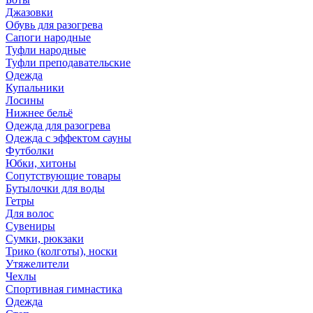
Джазовки
Обувь для разогрева
Сапоги народные
Туфли народные
Туфли преподавательские
Одежда
Купальники
Лосины
Нижнее бельё
Одежда для разогрева
Одежда с эффектом сауны
Футболки
Юбки, хитоны
Сопутствующие товары
Бутылочки для воды
Гетры
Для волос
Сувениры
Сумки, рюкзаки
Трико (колготы), носки
Утяжелители
Чехлы
Спортивная гимнастика
Одежда