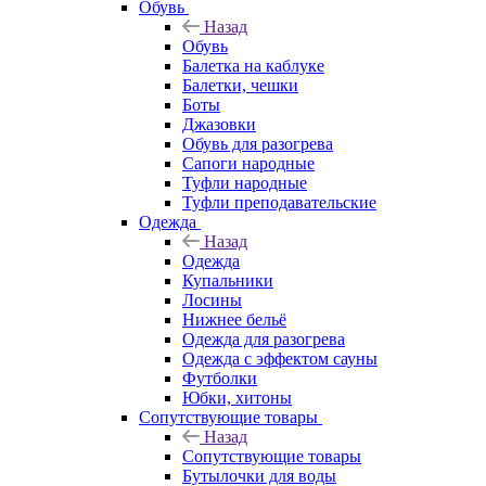
Обувь
Назад
Обувь
Балетка на каблуке
Балетки, чешки
Боты
Джазовки
Обувь для разогрева
Сапоги народные
Туфли народные
Туфли преподавательские
Одежда
Назад
Одежда
Купальники
Лосины
Нижнее бельё
Одежда для разогрева
Одежда с эффектом сауны
Футболки
Юбки, хитоны
Сопутствующие товары
Назад
Сопутствующие товары
Бутылочки для воды