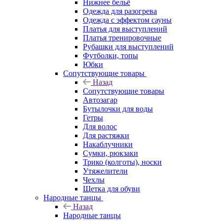
Нижнее бельё
Одежда для разогрева
Одежда с эффектом сауны
Платья для выступлений
Платья тренировочные
Рубашки для выступлений
Футболки, топы
Юбки
Сопутствующие товары
Назад
Сопутствующие товары
Автозагар
Бутылочки для воды
Гетры
Для волос
Для растяжки
Накаблучники
Сумки, рюкзаки
Трико (колготы), носки
Утяжелители
Чехлы
Щетка для обуви
Народные танцы
Назад
Народные танцы