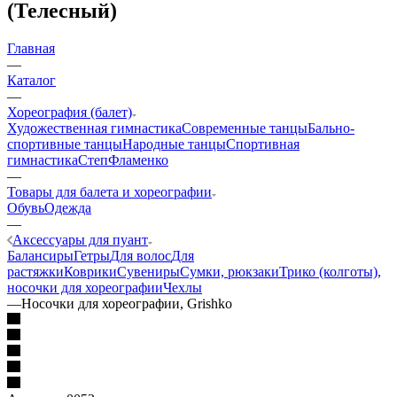
(Телесный)
Главная
—
Каталог
—
Хореография (балет)
Художественная гимнастика
Современные танцы
Бально-
спортивные танцы
Народные танцы
Спортивная
гимнастика
Степ
Фламенко
—
Товары для балета и хореографии
Обувь
Одежда
—
Аксессуары для пуант
Балансиры
Гетры
Для волос
Для
растяжки
Коврики
Сувениры
Сумки, рюкзаки
Трико (колготы),
носочки для хореографии
Чехлы
—
Носочки для хореографии, Grishko