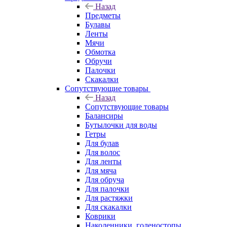
Назад
Предметы
Булавы
Ленты
Мячи
Обмотка
Обручи
Палочки
Скакалки
Сопутствующие товары
Назад
Сопутствующие товары
Балансиры
Бутылочки для воды
Гетры
Для булав
Для волос
Для ленты
Для мяча
Для обруча
Для палочки
Для растяжки
Для скакалки
Коврики
Наколенники, голеностопы