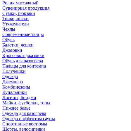
Ролик массажный
Сувенирная продукция
Сумки, рюкзаки
Трико, носки
Утяжелители
Чехлы
Современные танцы
Обувь
Балетки, чешки
Джазовки
Кроссовки-джазовки
Обувь для разогрева
Пальцы для контемпа
Получешки
Одежда
Джемпера
Комбинезоны
Купальники
Лосины, бриджи
Майки, футболки, топы
Нижнее бельё
Одежда для разогрева
Одежда с эффектом сауны
Спортивные костюмы
Шорты, велосипедки