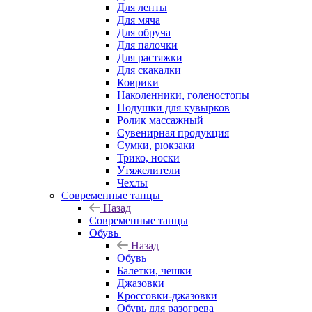
Для ленты
Для мяча
Для обруча
Для палочки
Для растяжки
Для скакалки
Коврики
Наколенники, голеностопы
Подушки для кувырков
Ролик массажный
Сувенирная продукция
Сумки, рюкзаки
Трико, носки
Утяжелители
Чехлы
Современные танцы
Назад
Современные танцы
Обувь
Назад
Обувь
Балетки, чешки
Джазовки
Кроссовки-джазовки
Обувь для разогрева