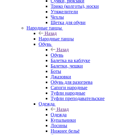
Сумки, рюкзаки
Трико (колготы), носки
Утяжелители
Чехлы
Щетка для обуви
Народные танцы
Назад
Народные танцы
Обувь
Назад
Обувь
Балетка на каблуке
Балетки, чешки
Боты
Джазовки
Обувь для разогрева
Сапоги народные
Туфли народные
Туфли преподавательские
Одежда
Назад
Одежда
Купальники
Лосины
Нижнее бельё