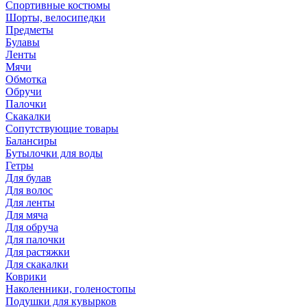
Спортивные костюмы
Шорты, велосипедки
Предметы
Булавы
Ленты
Мячи
Обмотка
Обручи
Палочки
Скакалки
Сопутствующие товары
Балансиры
Бутылочки для воды
Гетры
Для булав
Для волос
Для ленты
Для мяча
Для обруча
Для палочки
Для растяжки
Для скакалки
Коврики
Наколенники, голеностопы
Подушки для кувырков