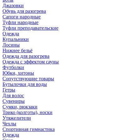
Джазовки
Обувь для разогрева
Сапоги народные
Туфли народные
Туфли преподавательские
Одежда
Купальники
Лосины
Нижнее бельё
Одежда для разогрева
Одежда с эффектом сауны
Футболки
Юбки, хитоны
Сопутствующие товары
Бутылочки для воды
Гетры
Для волос
Сувениры
Сумки, рюкзаки
Трико (колготы), носки
Утяжелители
Чехлы
Спортивная гимнастика
Одежда