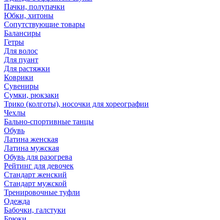
Пачки, полупачки
Юбки, хитоны
Сопутствующие товары
Балансиры
Гетры
Для волос
Для пуант
Для растяжки
Коврики
Сувениры
Сумки, рюкзаки
Трико (колготы), носочки для хореографии
Чехлы
Бально-спортивные танцы
Обувь
Латина женская
Латина мужская
Обувь для разогрева
Рейтинг для девочек
Стандарт женский
Стандарт мужской
Тренировочные туфли
Одежда
Бабочки, галстуки
Брюки