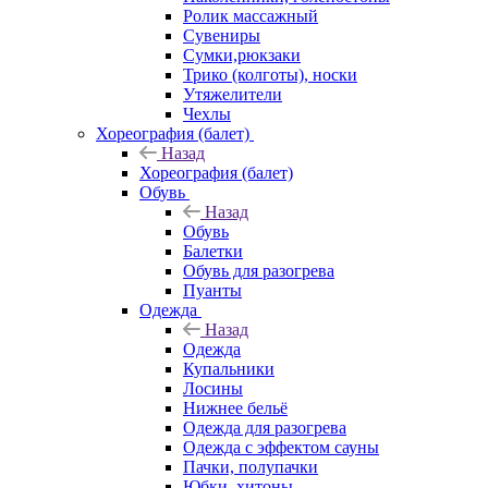
Ролик массажный
Сувениры
Сумки,рюкзаки
Трико (колготы), носки
Утяжелители
Чехлы
Хореография (балет)
Назад
Хореография (балет)
Обувь
Назад
Обувь
Балетки
Обувь для разогрева
Пуанты
Одежда
Назад
Одежда
Купальники
Лосины
Нижнее бельё
Одежда для разогрева
Одежда с эффектом сауны
Пачки, полупачки
Юбки, хитоны