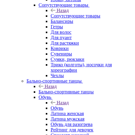
Сопутствующие товары
Назад
Сопутствующие товары
Балансиры
Гетры
Для волос
Для пуант
Для растяжки
Коврики
Сувениры
Сумки, рюкзаки
Трико (колготы), носочки для
хореографии
Чехлы
Бально-спортивные танцы
Назад
Бально-спортивные танцы
Обувь
Назад
Обувь
Латина женская
Латина мужская
Обувь для разогрева
Рейтинг для девочек