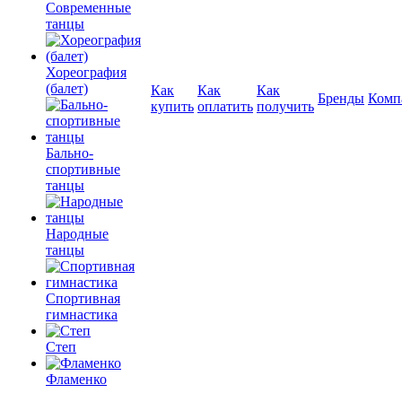
Современные
танцы
Хореография
(балет)
Как
Как
Как
Бренды
Комп
купить
оплатить
получить
Бально-
спортивные
танцы
Народные
танцы
Спортивная
гимнастика
Степ
Фламенко