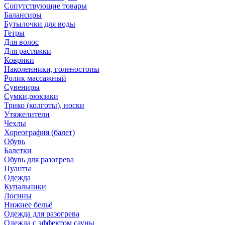
Сопутствующие товары
Балансиры
Бутылочки для воды
Гетры
Для волос
Для растяжки
Коврики
Наколенники, голеностопы
Ролик массажный
Сувениры
Сумки,рюкзаки
Трико (колготы), носки
Утяжелители
Чехлы
Хореография (балет)
Обувь
Балетки
Обувь для разогрева
Пуанты
Одежда
Купальники
Лосины
Нижнее бельё
Одежда для разогрева
Одежда с эффектом сауны