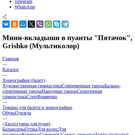
Telegram
WhatsApp
Мини-вкладыши в пуанты "Пятачок",
Grishko (Мультиколор)
Главная
—
Каталог
—
Хореография (балет)
Художественная гимнастика
Современные танцы
Бально-
спортивные танцы
Народные танцы
Спортивная
гимнастика
Степ
Фламенко
—
Товары для балета и хореографии
Обувь
Одежда
—
Аксессуары для пуант
Балансиры
Гетры
Для волос
Для
растяжки
Коврики
Сувениры
Сумки, рюкзаки
Трико (колготы),