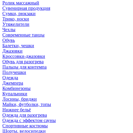
Ролик массажный
Сувенирная продукция
Сумки, рюкзаки
Трико, носки
Утяжелители
Чехлы
Современные танцы
Обувь
Балетки, чешки
Джазовки
Кроссовки-джазовки
Обувь для разогрева
Пальцы для контемпа
Получешки
Одежда
Джемпера
Комбинезоны
Купальники
Лосины, бриджи
Майки, футболки, топы
Нижнее бельё
Одежда для разогрева
Одежда с эффектом сауны
Спортивные костюмы
Шорты, велосипедки