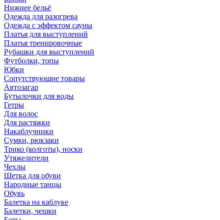
Нижнее бельё
Одежда для разогрева
Одежда с эффектом сауны
Платья для выступлений
Платья тренировочные
Рубашки для выступлений
Футболки, топы
Юбки
Сопутствующие товары
Автозагар
Бутылочки для воды
Гетры
Для волос
Для растяжки
Накаблучники
Сумки, рюкзаки
Трико (колготы), носки
Утяжелители
Чехлы
Щетка для обуви
Народные танцы
Обувь
Балетка на каблуке
Балетки, чешки
Боты