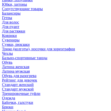
Юбки, хитоны
Сопутствующие товары
Балансиры
Гетры
Для волос
Для пуант
Для растяжки
Коврики
Сувениры
Сумки, рюкзаки
Трико (колготы), носочки для хореографии
Чехлы
Бально-спортивные танцы
Обувь
Латина женская
Латина мужская
Обувь для разогрева
Рейтинг для девочек
Стандарт женский
Стандарт мужской
Тренировочные туфли
Одежда
Бабочки, галстуки
Брюки