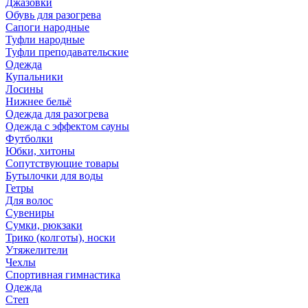
Джазовки
Обувь для разогрева
Сапоги народные
Туфли народные
Туфли преподавательские
Одежда
Купальники
Лосины
Нижнее бельё
Одежда для разогрева
Одежда с эффектом сауны
Футболки
Юбки, хитоны
Сопутствующие товары
Бутылочки для воды
Гетры
Для волос
Сувениры
Сумки, рюкзаки
Трико (колготы), носки
Утяжелители
Чехлы
Спортивная гимнастика
Одежда
Степ