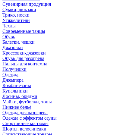
Сувенирная продукция
Сумки, рюкзаки
Трико, носки
Утяжелители
Чехлы
Современные танцы
Обувь
Балетки, чешки
Джазовки
Кроссовки-джазовки
Обувь для разогрева
Пальцы для контемпа
Получешки
Одежда
Джемпера
Комбинезоны
Купальники
Лосины, бриджи
Майки, футболки, топы
Нижнее бельё
Одежда для разогрева
Одежда с эффектом сауны
Спортивные костюмы
Шорты, велосипедки
Сопутствующие товары