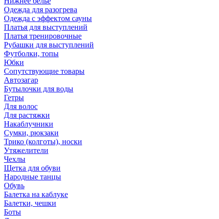
Нижнее бельё
Одежда для разогрева
Одежда с эффектом сауны
Платья для выступлений
Платья тренировочные
Рубашки для выступлений
Футболки, топы
Юбки
Сопутствующие товары
Автозагар
Бутылочки для воды
Гетры
Для волос
Для растяжки
Накаблучники
Сумки, рюкзаки
Трико (колготы), носки
Утяжелители
Чехлы
Щетка для обуви
Народные танцы
Обувь
Балетка на каблуке
Балетки, чешки
Боты