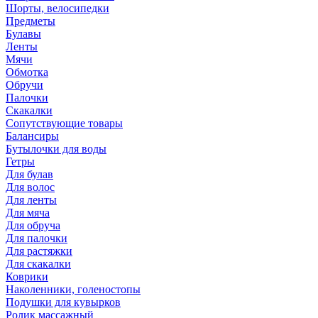
Шорты, велосипедки
Предметы
Булавы
Ленты
Мячи
Обмотка
Обручи
Палочки
Скакалки
Сопутствующие товары
Балансиры
Бутылочки для воды
Гетры
Для булав
Для волос
Для ленты
Для мяча
Для обруча
Для палочки
Для растяжки
Для скакалки
Коврики
Наколенники, голеностопы
Подушки для кувырков
Ролик массажный