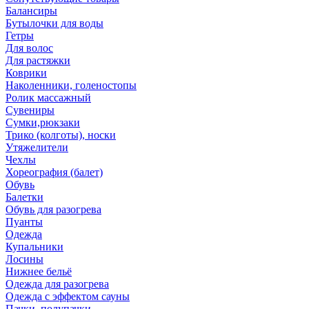
Балансиры
Бутылочки для воды
Гетры
Для волос
Для растяжки
Коврики
Наколенники, голеностопы
Ролик массажный
Сувениры
Сумки,рюкзаки
Трико (колготы), носки
Утяжелители
Чехлы
Хореография (балет)
Обувь
Балетки
Обувь для разогрева
Пуанты
Одежда
Купальники
Лосины
Нижнее бельё
Одежда для разогрева
Одежда с эффектом сауны
Пачки, полупачки