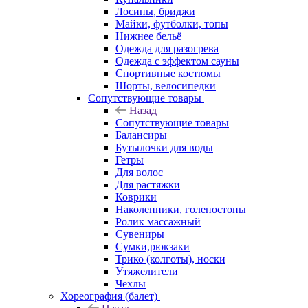
Лосины, бриджи
Майки, футболки, топы
Нижнее бельё
Одежда для разогрева
Одежда с эффектом сауны
Спортивные костюмы
Шорты, велосипедки
Сопутствующие товары
Назад
Сопутствующие товары
Балансиры
Бутылочки для воды
Гетры
Для волос
Для растяжки
Коврики
Наколенники, голеностопы
Ролик массажный
Сувениры
Сумки,рюкзаки
Трико (колготы), носки
Утяжелители
Чехлы
Хореография (балет)