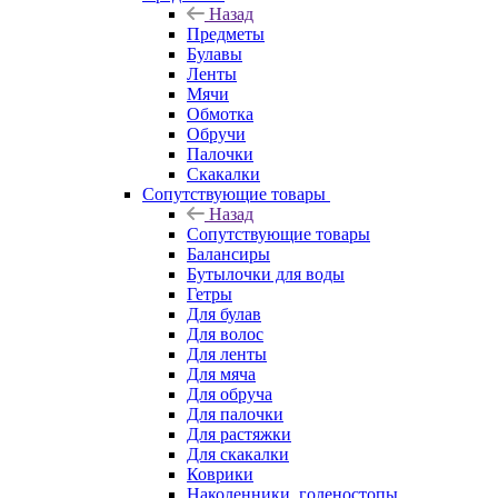
Назад
Предметы
Булавы
Ленты
Мячи
Обмотка
Обручи
Палочки
Скакалки
Сопутствующие товары
Назад
Сопутствующие товары
Балансиры
Бутылочки для воды
Гетры
Для булав
Для волос
Для ленты
Для мяча
Для обруча
Для палочки
Для растяжки
Для скакалки
Коврики
Наколенники, голеностопы