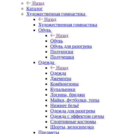
Назад
Каталог
Художественная гимнастика
Назад
Художественная гимнастика
Обувь
Назад
Обувь
Обувь для разогрева
Полуноски
Получешки
Одежда
Назад
Одежда
Джемпера
Комбинезоны
Купальники
Лосины, бриджи
Майки, футболки, топы
Нижнее бельё
Одежда для разогрева
Одежда с эффектом сауны
Спортивные костюмы
Шорты, велосипедки
Предметы