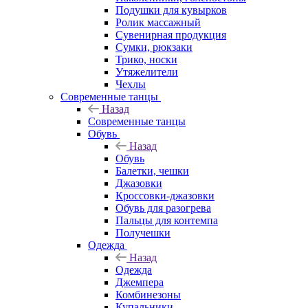
Подушки для кувырков
Ролик массажный
Сувенирная продукция
Сумки, рюкзаки
Трико, носки
Утяжелители
Чехлы
Современные танцы
Назад
Современные танцы
Обувь
Назад
Обувь
Балетки, чешки
Джазовки
Кроссовки-джазовки
Обувь для разогрева
Пальцы для контемпа
Получешки
Одежда
Назад
Одежда
Джемпера
Комбинезоны
Купальники