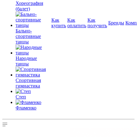
Хореография
(балет)
Как
Как
Как
Бренды
Комп
купить
оплатить
получить
Бально-
спортивные
танцы
Народные
танцы
Спортивная
гимнастика
Степ
Фламенко