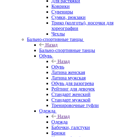
Для растяжки
Коврики
Сувениры
Сумки, рюкзаки
Трико (колготы), носочки для
хореографии
Чехлы
Бально-спортивные танцы
Назад
Бально-спортивные танцы
Обувь
Назад
Обувь
Латина женская
Латина мужская
Обувь для разогрева
Рейтинг для девочек
Стандарт женский
Стандарт мужской
Тренировочные туфли
Одежда
Назад
Одежда
Бабочки, галстуки
Брюки