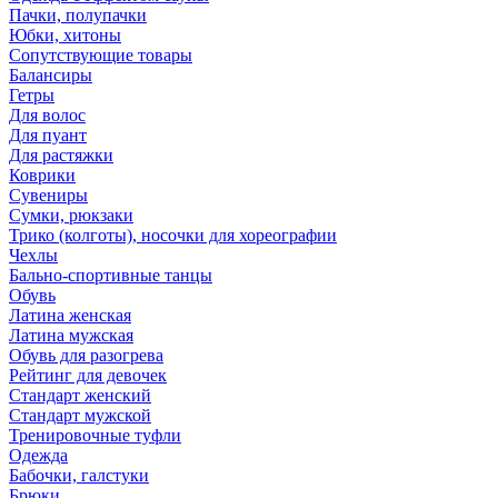
Пачки, полупачки
Юбки, хитоны
Сопутствующие товары
Балансиры
Гетры
Для волос
Для пуант
Для растяжки
Коврики
Сувениры
Сумки, рюкзаки
Трико (колготы), носочки для хореографии
Чехлы
Бально-спортивные танцы
Обувь
Латина женская
Латина мужская
Обувь для разогрева
Рейтинг для девочек
Стандарт женский
Стандарт мужской
Тренировочные туфли
Одежда
Бабочки, галстуки
Брюки