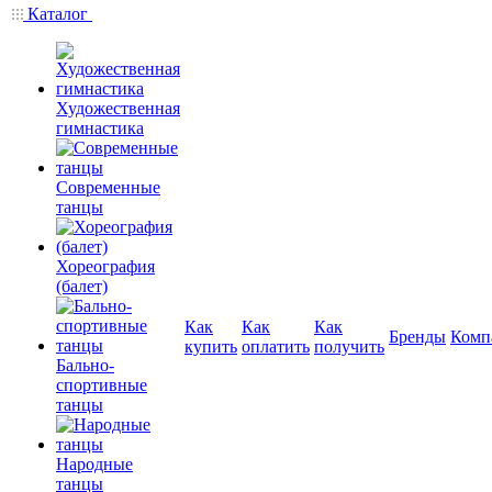
Каталог
Художественная
гимнастика
Современные
танцы
Хореография
(балет)
Как
Как
Как
Бренды
Комп
купить
оплатить
получить
Бально-
спортивные
танцы
Народные
танцы