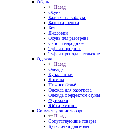
Обувь
Назад
Обувь
Балетка на каблуке
Балетки, чешки
Боты
Джазовки
Обувь для разогрева
Сапоги народные
Туфли народные
Туфли преподавательские
Одежда
Назад
Одежда
Купальники
Лосины
Нижнее бельё
Одежда для разогрева
Одежда с эффектом сауны
Футболки
Юбки, хитоны
Сопутствующие товары
Назад
Сопутствующие товары
Бутылочки для воды