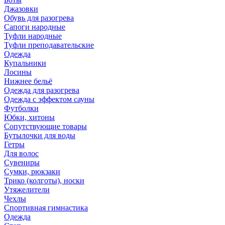
Джазовки
Обувь для разогрева
Сапоги народные
Туфли народные
Туфли преподавательские
Одежда
Купальники
Лосины
Нижнее бельё
Одежда для разогрева
Одежда с эффектом сауны
Футболки
Юбки, хитоны
Сопутствующие товары
Бутылочки для воды
Гетры
Для волос
Сувениры
Сумки, рюкзаки
Трико (колготы), носки
Утяжелители
Чехлы
Спортивная гимнастика
Одежда