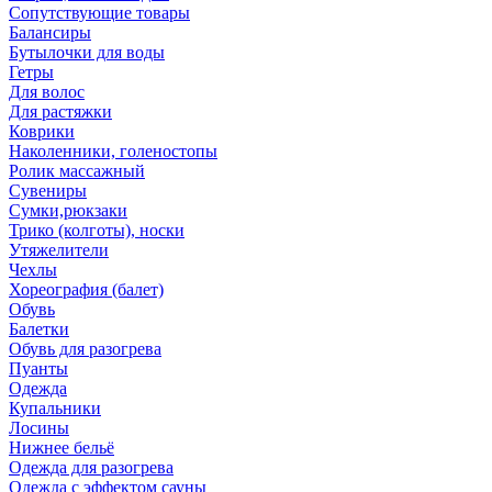
Сопутствующие товары
Балансиры
Бутылочки для воды
Гетры
Для волос
Для растяжки
Коврики
Наколенники, голеностопы
Ролик массажный
Сувениры
Сумки,рюкзаки
Трико (колготы), носки
Утяжелители
Чехлы
Хореография (балет)
Обувь
Балетки
Обувь для разогрева
Пуанты
Одежда
Купальники
Лосины
Нижнее бельё
Одежда для разогрева
Одежда с эффектом сауны