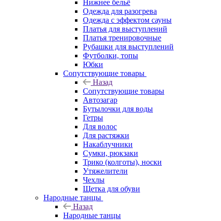
Нижнее бельё
Одежда для разогрева
Одежда с эффектом сауны
Платья для выступлений
Платья тренировочные
Рубашки для выступлений
Футболки, топы
Юбки
Сопутствующие товары
Назад
Сопутствующие товары
Автозагар
Бутылочки для воды
Гетры
Для волос
Для растяжки
Накаблучники
Сумки, рюкзаки
Трико (колготы), носки
Утяжелители
Чехлы
Щетка для обуви
Народные танцы
Назад
Народные танцы