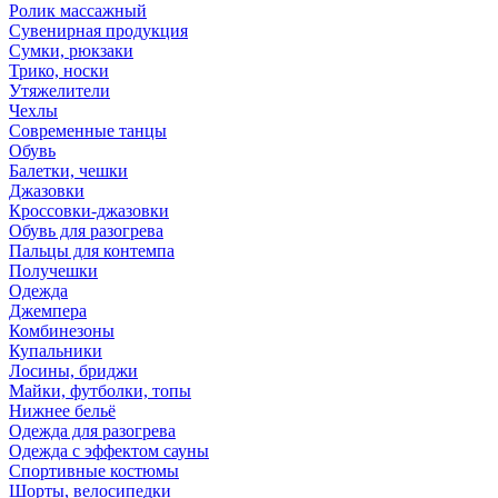
Ролик массажный
Сувенирная продукция
Сумки, рюкзаки
Трико, носки
Утяжелители
Чехлы
Современные танцы
Обувь
Балетки, чешки
Джазовки
Кроссовки-джазовки
Обувь для разогрева
Пальцы для контемпа
Получешки
Одежда
Джемпера
Комбинезоны
Купальники
Лосины, бриджи
Майки, футболки, топы
Нижнее бельё
Одежда для разогрева
Одежда с эффектом сауны
Спортивные костюмы
Шорты, велосипедки