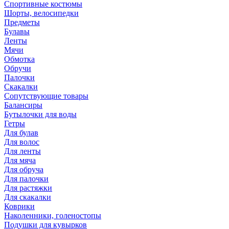
Спортивные костюмы
Шорты, велосипедки
Предметы
Булавы
Ленты
Мячи
Обмотка
Обручи
Палочки
Скакалки
Сопутствующие товары
Балансиры
Бутылочки для воды
Гетры
Для булав
Для волос
Для ленты
Для мяча
Для обруча
Для палочки
Для растяжки
Для скакалки
Коврики
Наколенники, голеностопы
Подушки для кувырков