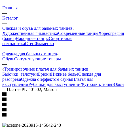
Главная
—
Каталог
—
Одежда и обувь для бальных танцев
Художественная гимнастика
Современные танцы
Хореография
(балет)
Народные танцы
Спортивная
гимнастика
Степ
Фламенко
—
Одежда для бальных танцев
Обувь
Сопутствующие товары
—
Тренировочные платья для бальных танцев
Бабочки, галстуки
Брюки
Нижнее бельё
Одежда для
разогрева
Одежда с эффектом сауны
Платья для
выступлений
Рубашки для выступлений
Футболки, топы
Юбки
—
Платье PLT 01-02, Maison