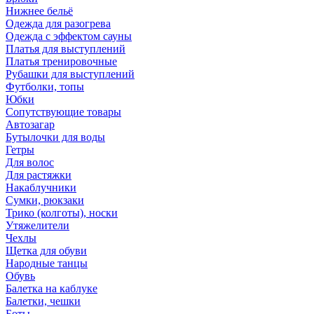
Нижнее бельё
Одежда для разогрева
Одежда с эффектом сауны
Платья для выступлений
Платья тренировочные
Рубашки для выступлений
Футболки, топы
Юбки
Сопутствующие товары
Автозагар
Бутылочки для воды
Гетры
Для волос
Для растяжки
Накаблучники
Сумки, рюкзаки
Трико (колготы), носки
Утяжелители
Чехлы
Щетка для обуви
Народные танцы
Обувь
Балетка на каблуке
Балетки, чешки
Боты