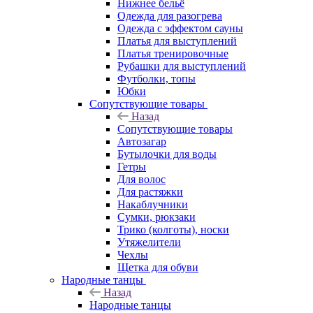
Нижнее бельё
Одежда для разогрева
Одежда с эффектом сауны
Платья для выступлений
Платья тренировочные
Рубашки для выступлений
Футболки, топы
Юбки
Сопутствующие товары
Назад
Сопутствующие товары
Автозагар
Бутылочки для воды
Гетры
Для волос
Для растяжки
Накаблучники
Сумки, рюкзаки
Трико (колготы), носки
Утяжелители
Чехлы
Щетка для обуви
Народные танцы
Назад
Народные танцы