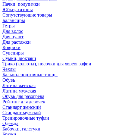
Пачки, полупачки
Юбки, хитоны
Сопутствующие товары
Балансиры
Гетры
Для волос
Для пуант
Для растяжки
Коврики
Сувениры
Сумки, рюкзаки
Трико (колготы), носочки для хореографии
Чехлы
Бально-спортивные танцы
Обувь
Латина женская
Латина мужская
Обувь для разогрева
Рейтинг для девочек
Стандарт женский
Стандарт мужской
Тренировочные туфли
Одежда
Бабочки, галстуки
Брюки