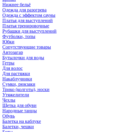
Нижнее бельё
Одежда для разогрева
Одежда с эффектом сауны
Платья для выступлений
Платья тренировочные
Рубашки для выступлений
Футболки, топы
Юбки
Сопутствующие товары
Автозагар
Бутылочки для воды
Гетры
Для волос
Для растяжки
Накаблучники
Сумки, рюкзаки
Трико (колготы), носки
Утяжелители
Чехлы
Щетка для обуви
Народные танцы
Обувь
Балетка на каблуке
Балетки, чешки
Боты