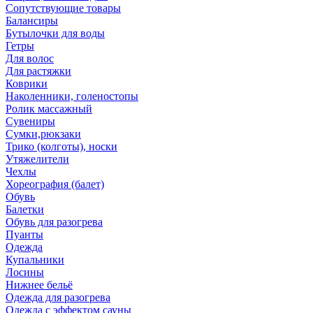
Сопутствующие товары
Балансиры
Бутылочки для воды
Гетры
Для волос
Для растяжки
Коврики
Наколенники, голеностопы
Ролик массажный
Сувениры
Сумки,рюкзаки
Трико (колготы), носки
Утяжелители
Чехлы
Хореография (балет)
Обувь
Балетки
Обувь для разогрева
Пуанты
Одежда
Купальники
Лосины
Нижнее бельё
Одежда для разогрева
Одежда с эффектом сауны