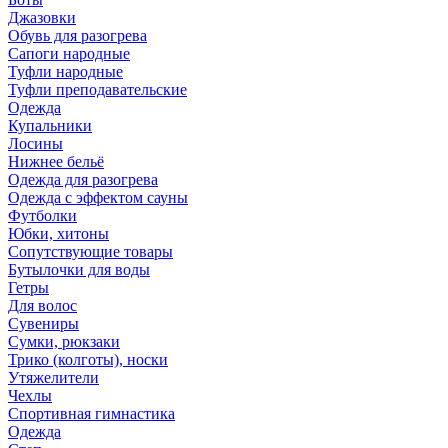
Джазовки
Обувь для разогрева
Сапоги народные
Туфли народные
Туфли преподавательские
Одежда
Купальники
Лосины
Нижнее бельё
Одежда для разогрева
Одежда с эффектом сауны
Футболки
Юбки, хитоны
Сопутствующие товары
Бутылочки для воды
Гетры
Для волос
Сувениры
Сумки, рюкзаки
Трико (колготы), носки
Утяжелители
Чехлы
Спортивная гимнастика
Одежда