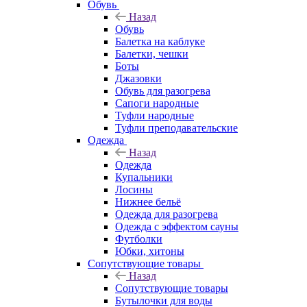
Обувь
Назад
Обувь
Балетка на каблуке
Балетки, чешки
Боты
Джазовки
Обувь для разогрева
Сапоги народные
Туфли народные
Туфли преподавательские
Одежда
Назад
Одежда
Купальники
Лосины
Нижнее бельё
Одежда для разогрева
Одежда с эффектом сауны
Футболки
Юбки, хитоны
Сопутствующие товары
Назад
Сопутствующие товары
Бутылочки для воды