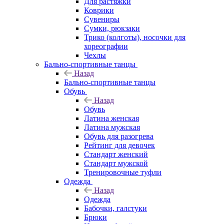
Для растяжки
Коврики
Сувениры
Сумки, рюкзаки
Трико (колготы), носочки для
хореографии
Чехлы
Бально-спортивные танцы
Назад
Бально-спортивные танцы
Обувь
Назад
Обувь
Латина женская
Латина мужская
Обувь для разогрева
Рейтинг для девочек
Стандарт женский
Стандарт мужской
Тренировочные туфли
Одежда
Назад
Одежда
Бабочки, галстуки
Брюки