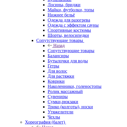
Лосины, бриджи
Майки, футболки, топы
Нижнее бельё
Одежда для разогрева
Одежда с эффектом сауны
Спортивные костюмы
Шорты, велосипедки
Сопутствующие товары
Назад
Сопутствующие товары
Балансиры
Бутылочки для воды
Гетры
Для волос
Для растяжки
Коврики
Наколенники, голеностопы
Ролик массажный
Сувениры
Сумки,рюкзаки
Трико (колготы), носки
Утяжелители
Чехлы
Хореография (балет)