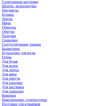
Спортивные костюмы
Шорты, велосипедки
Предметы
Булавы
Ленты
Мячи
Обмотка
Обручи
Палочки
Скакалки
Сопутствующие товары
Балансиры
Бутылочки для воды
Гетры
Для булав
Для волос
Для ленты
Для мяча
Для обруча
Для палочки
Для растяжки
Для скакалки
Коврики
Наколенники, голеностопы
Подушки для кувырков