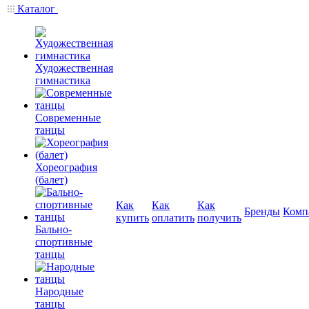
Каталог
Художественная
гимнастика
Современные
танцы
Хореография
(балет)
Как
Как
Как
Бренды
Комп
купить
оплатить
получить
Бально-
спортивные
танцы
Народные
танцы