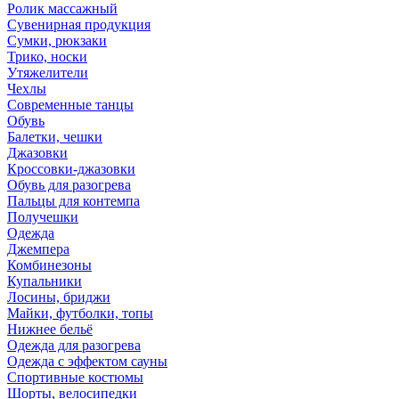
Ролик массажный
Сувенирная продукция
Сумки, рюкзаки
Трико, носки
Утяжелители
Чехлы
Современные танцы
Обувь
Балетки, чешки
Джазовки
Кроссовки-джазовки
Обувь для разогрева
Пальцы для контемпа
Получешки
Одежда
Джемпера
Комбинезоны
Купальники
Лосины, бриджи
Майки, футболки, топы
Нижнее бельё
Одежда для разогрева
Одежда с эффектом сауны
Спортивные костюмы
Шорты, велосипедки