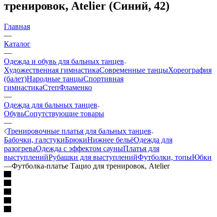
тренировок, Atelier (Синий, 42)
Главная
—
Каталог
—
Одежда и обувь для бальных танцев
Художественная гимнастика
Современные танцы
Хореография
(балет)
Народные танцы
Спортивная
гимнастика
Степ
Фламенко
—
Одежда для бальных танцев
Обувь
Сопутствующие товары
—
Тренировочные платья для бальных танцев
Бабочки, галстуки
Брюки
Нижнее бельё
Одежда для
разогрева
Одежда с эффектом сауны
Платья для
выступлений
Рубашки для выступлений
Футболки, топы
Юбки
—
Футболка-платье Тацио для тренировок, Atelier