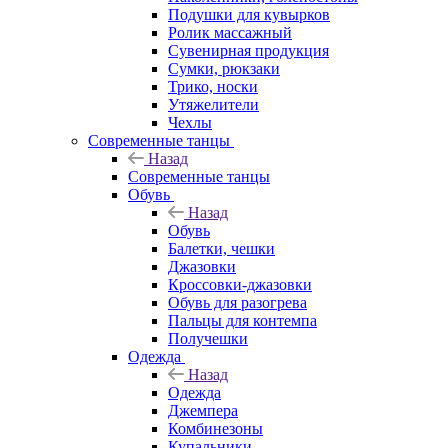
Подушки для кувырков
Ролик массажный
Сувенирная продукция
Сумки, рюкзаки
Трико, носки
Утяжелители
Чехлы
Современные танцы
Назад
Современные танцы
Обувь
Назад
Обувь
Балетки, чешки
Джазовки
Кроссовки-джазовки
Обувь для разогрева
Пальцы для контемпа
Получешки
Одежда
Назад
Одежда
Джемпера
Комбинезоны
Купальники