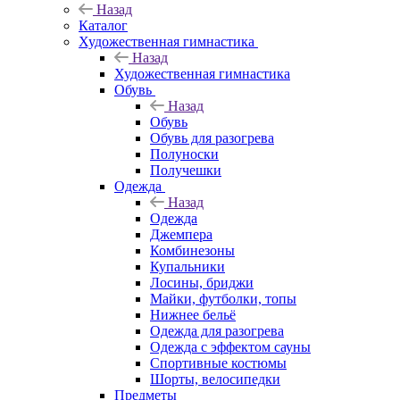
Назад
Каталог
Художественная гимнастика
Назад
Художественная гимнастика
Обувь
Назад
Обувь
Обувь для разогрева
Полуноски
Получешки
Одежда
Назад
Одежда
Джемпера
Комбинезоны
Купальники
Лосины, бриджи
Майки, футболки, топы
Нижнее бельё
Одежда для разогрева
Одежда с эффектом сауны
Спортивные костюмы
Шорты, велосипедки
Предметы