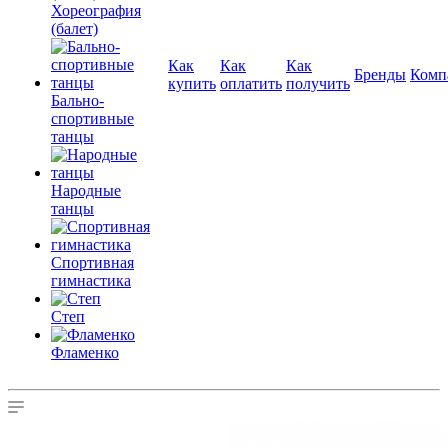
Хореография
(балет)
Как
Как
Как
Бренды
Комп
купить
оплатить
получить
Бально-
спортивные
танцы
Народные
танцы
Спортивная
гимнастика
Степ
Фламенко