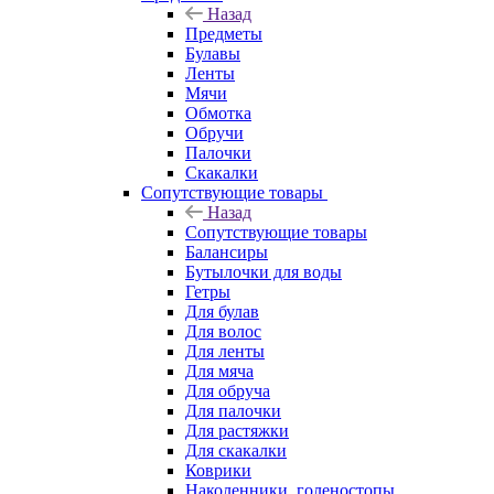
Назад
Предметы
Булавы
Ленты
Мячи
Обмотка
Обручи
Палочки
Скакалки
Сопутствующие товары
Назад
Сопутствующие товары
Балансиры
Бутылочки для воды
Гетры
Для булав
Для волос
Для ленты
Для мяча
Для обруча
Для палочки
Для растяжки
Для скакалки
Коврики
Наколенники, голеностопы