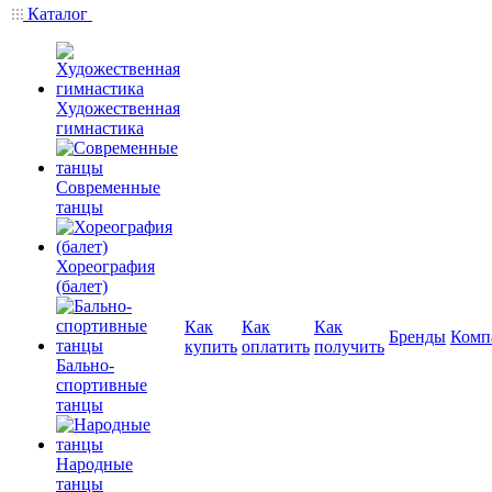
Каталог
Художественная
гимнастика
Современные
танцы
Хореография
(балет)
Как
Как
Как
Бренды
Комп
купить
оплатить
получить
Бально-
спортивные
танцы
Народные
танцы