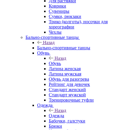
Для растяжки
Коврики
Сувениры
Сумки, рюкзаки
Трико (колготы), носочки для
хореографии
Чехлы
Бально-спортивные танцы
Назад
Бально-спортивные танцы
Обувь
Назад
Обувь
Латина женская
Латина мужская
Обувь для разогрева
Рейтинг для девочек
Стандарт женский
Стандарт мужской
Тренировочные туфли
Одежда
Назад
Одежда
Бабочки, галстуки
Брюки