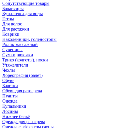
Сопутствующие товары
Балансиры
Бутылочки для воды
Гетры
Для волос
Для растяжки
Коврики
Наколенники, голеностопы
Ролик массажный
Сувениры
Сумки,рюкзаки
Трико (колготы), носки
Утяжелители
Чехлы
Хореография (балет)
Обувь
Балетки
Обувь для разогрева
Пуанты
Одежда
Купальники
Лосины
Нижнее бельё
Одежда для разогрева
Одежда с эффектом сауны