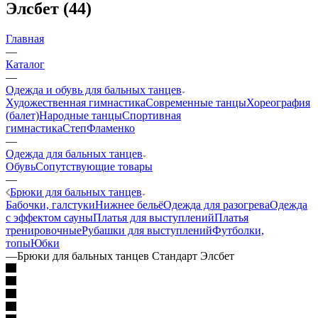
Элсбет (44)
Главная
—
Каталог
—
Одежда и обувь для бальных танцев
Художественная гимнастика
Современные танцы
Хореография
(балет)
Народные танцы
Спортивная
гимнастика
Степ
Фламенко
—
Одежда для бальных танцев
Обувь
Сопутствующие товары
—
Брюки для бальных танцев
Бабочки, галстуки
Нижнее бельё
Одежда для разогрева
Одежда
с эффектом сауны
Платья для выступлений
Платья
тренировочные
Рубашки для выступлений
Футболки,
топы
Юбки
—
Брюки для бальных танцев Стандарт Элсбет