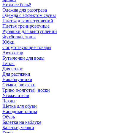
Нижнее бельё
Одежда для разогрева
Одежда с эффектом сауны
Платья для выступлений
Платья тренировочные
Рубашки для выступлений
Футболки, топы
Юбки
Сопутствующие товары
Автозагар
Бутылочки для воды
Гетры
Для волос
Для растяжки
Накаблучники
Сумки, рюкзаки
Трико (колготы), носки
Утяжелители
Чехлы
Щетка для обуви
Народные танцы
Обувь
Балетка на каблуке
Балетки, чешки
Боты