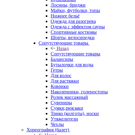
Лосины, бриджи
Майки, футболки, топы
Нижнее бельё
Одежда для разогрева
Одежда с эффектом сауны
Спортивные костюмы
Шорты, велосипедки
Сопутствующие товары
Назад
Сопутствующие товары
Балансиры
Бутылочки для воды
Гетры
Для волос
Для растяжки
Коврики
Наколенники, голеностопы
Ролик массажный
Сувениры
Сумки,рюкзаки
Трико (колготы), носки
Утяжелители
Чехлы
Хореография (балет)