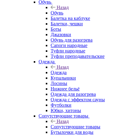
Обувь
Назад
Обувь
Балетка на каблуке
Балетки, чешки
Боты
Джазовки
Обувь для разогрева
Сапоги народные
Туфли народные
Туфли преподавательские
Одежда
Назад
Одежда
Купальники
Лосины
Нижнее бельё
Одежда для разогрева
Одежда с эффектом сауны
Футболки
Юбки, хитоны
Сопутствующие товары
Назад
Сопутствующие товары
Бутылочки для воды