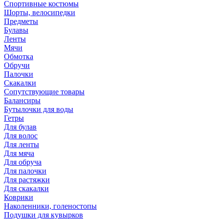
Спортивные костюмы
Шорты, велосипедки
Предметы
Булавы
Ленты
Мячи
Обмотка
Обручи
Палочки
Скакалки
Сопутствующие товары
Балансиры
Бутылочки для воды
Гетры
Для булав
Для волос
Для ленты
Для мяча
Для обруча
Для палочки
Для растяжки
Для скакалки
Коврики
Наколенники, голеностопы
Подушки для кувырков