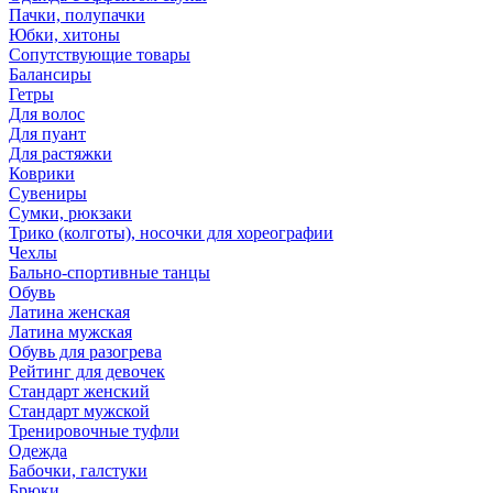
Пачки, полупачки
Юбки, хитоны
Сопутствующие товары
Балансиры
Гетры
Для волос
Для пуант
Для растяжки
Коврики
Сувениры
Сумки, рюкзаки
Трико (колготы), носочки для хореографии
Чехлы
Бально-спортивные танцы
Обувь
Латина женская
Латина мужская
Обувь для разогрева
Рейтинг для девочек
Стандарт женский
Стандарт мужской
Тренировочные туфли
Одежда
Бабочки, галстуки
Брюки