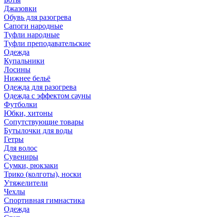
Джазовки
Обувь для разогрева
Сапоги народные
Туфли народные
Туфли преподавательские
Одежда
Купальники
Лосины
Нижнее бельё
Одежда для разогрева
Одежда с эффектом сауны
Футболки
Юбки, хитоны
Сопутствующие товары
Бутылочки для воды
Гетры
Для волос
Сувениры
Сумки, рюкзаки
Трико (колготы), носки
Утяжелители
Чехлы
Спортивная гимнастика
Одежда