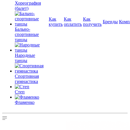
Хореография
(балет)
Как
Как
Как
Бренды
Комп
купить
оплатить
получить
Бально-
спортивные
танцы
Народные
танцы
Спортивная
гимнастика
Степ
Фламенко