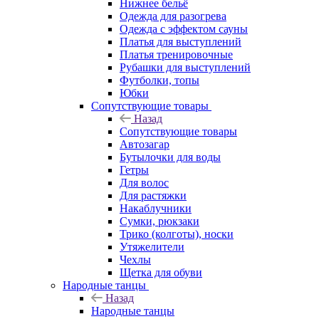
Нижнее бельё
Одежда для разогрева
Одежда с эффектом сауны
Платья для выступлений
Платья тренировочные
Рубашки для выступлений
Футболки, топы
Юбки
Сопутствующие товары
Назад
Сопутствующие товары
Автозагар
Бутылочки для воды
Гетры
Для волос
Для растяжки
Накаблучники
Сумки, рюкзаки
Трико (колготы), носки
Утяжелители
Чехлы
Щетка для обуви
Народные танцы
Назад
Народные танцы