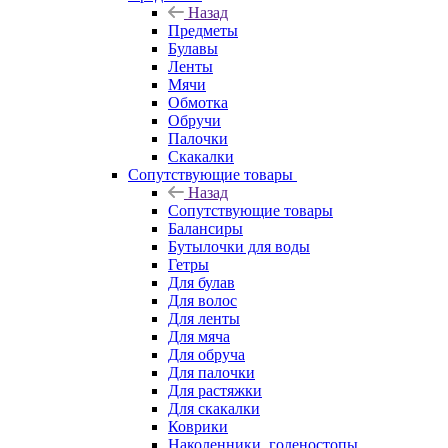
Назад
Предметы
Булавы
Ленты
Мячи
Обмотка
Обручи
Палочки
Скакалки
Сопутствующие товары
Назад
Сопутствующие товары
Балансиры
Бутылочки для воды
Гетры
Для булав
Для волос
Для ленты
Для мяча
Для обруча
Для палочки
Для растяжки
Для скакалки
Коврики
Наколенники, голеностопы