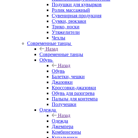
Подушки для кувырков
Ролик массажный
Сувенирная продукция
Сумки, рюкзаки
Трико, носки
Утяжелители
Чехлы
Современные танцы
Назад
Современные танцы
Обувь
Назад
Обувь
Балетки, чешки
Джазовки
Кроссовки-джазовки
Обувь для разогрева
Пальцы для контемпа
Получешки
Одежда
Назад
Одежда
Джемпера
Комбинезоны
Купальники