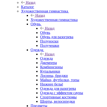
Назад
Каталог
Художественная гимнастика
Назад
Художественная гимнастика
Обувь
Назад
Обувь
Обувь для разогрева
Полуноски
Получешки
Одежда
Назад
Одежда
Джемпера
Комбинезоны
Купальники
Лосины, бриджи
Майки, футболки, топы
Нижнее бельё
Одежда для разогрева
Одежда с эффектом сауны
Спортивные костюмы
Шорты, велосипедки
Предметы