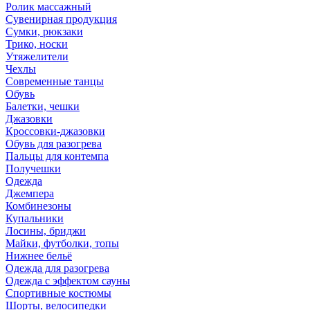
Ролик массажный
Сувенирная продукция
Сумки, рюкзаки
Трико, носки
Утяжелители
Чехлы
Современные танцы
Обувь
Балетки, чешки
Джазовки
Кроссовки-джазовки
Обувь для разогрева
Пальцы для контемпа
Получешки
Одежда
Джемпера
Комбинезоны
Купальники
Лосины, бриджи
Майки, футболки, топы
Нижнее бельё
Одежда для разогрева
Одежда с эффектом сауны
Спортивные костюмы
Шорты, велосипедки