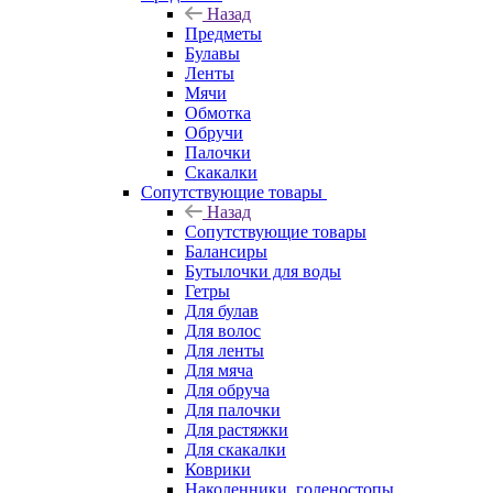
Назад
Предметы
Булавы
Ленты
Мячи
Обмотка
Обручи
Палочки
Скакалки
Сопутствующие товары
Назад
Сопутствующие товары
Балансиры
Бутылочки для воды
Гетры
Для булав
Для волос
Для ленты
Для мяча
Для обруча
Для палочки
Для растяжки
Для скакалки
Коврики
Наколенники, голеностопы