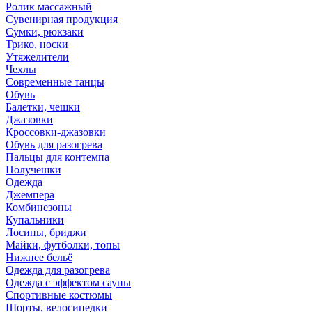
Ролик массажный
Сувенирная продукция
Сумки, рюкзаки
Трико, носки
Утяжелители
Чехлы
Современные танцы
Обувь
Балетки, чешки
Джазовки
Кроссовки-джазовки
Обувь для разогрева
Пальцы для контемпа
Получешки
Одежда
Джемпера
Комбинезоны
Купальники
Лосины, бриджи
Майки, футболки, топы
Нижнее бельё
Одежда для разогрева
Одежда с эффектом сауны
Спортивные костюмы
Шорты, велосипедки