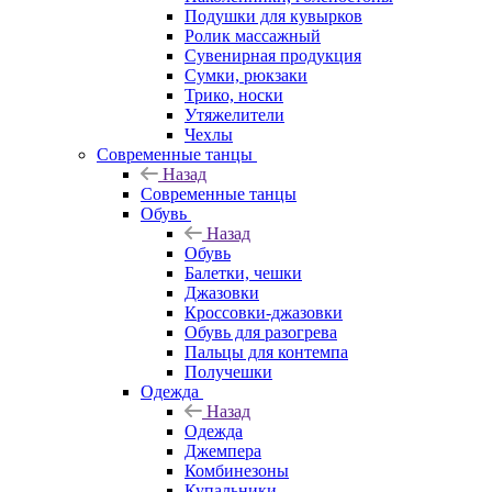
Подушки для кувырков
Ролик массажный
Сувенирная продукция
Сумки, рюкзаки
Трико, носки
Утяжелители
Чехлы
Современные танцы
Назад
Современные танцы
Обувь
Назад
Обувь
Балетки, чешки
Джазовки
Кроссовки-джазовки
Обувь для разогрева
Пальцы для контемпа
Получешки
Одежда
Назад
Одежда
Джемпера
Комбинезоны
Купальники