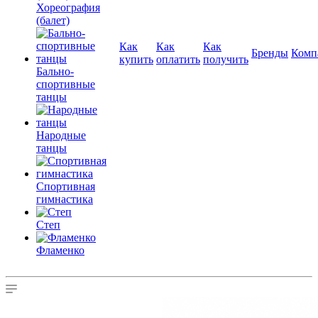
Хореография
(балет)
Как
Как
Как
Бренды
Комп
купить
оплатить
получить
Бально-
спортивные
танцы
Народные
танцы
Спортивная
гимнастика
Степ
Фламенко