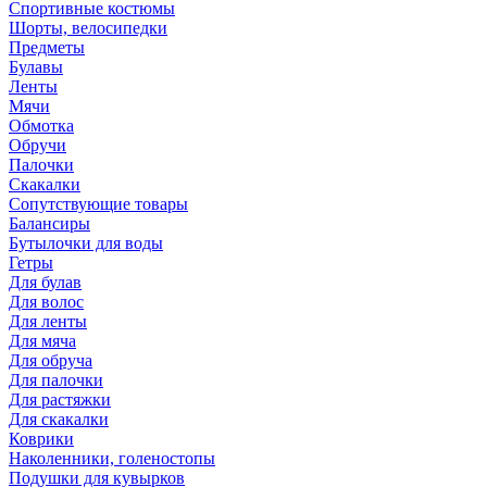
Спортивные костюмы
Шорты, велосипедки
Предметы
Булавы
Ленты
Мячи
Обмотка
Обручи
Палочки
Скакалки
Сопутствующие товары
Балансиры
Бутылочки для воды
Гетры
Для булав
Для волос
Для ленты
Для мяча
Для обруча
Для палочки
Для растяжки
Для скакалки
Коврики
Наколенники, голеностопы
Подушки для кувырков