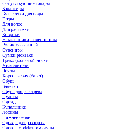
Сопутствующие товары
Балансиры
Бутылочки для воды
Гетры
Для волос
Для растяжки
Коврики
Наколенники, голеностопы
Ролик массажный
Сувениры
Сумки,рюкзаки
Трико (колготы), носки
Утяжелители
Чехлы
Хореография (балет)
Обувь
Балетки
Обувь для разогрева
Пуанты
Одежда
Купальники
Лосины
Нижнее бельё
Одежда для разогрева
Одежда с эффектом сауны