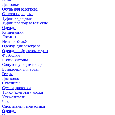
Джазовки
Обувь для разогрева
Сапоги народные
Туфли народные
Туфли преподавательские
Одежда
Купальники
Лосины
Нижнее бельё
Одежда для разогрева
Одежда с эффектом сауны
Футболки
Юбки, хитоны
Сопутствующие товары
Бутылочки для воды
Гетры
Для волос
Сувениры
Сумки, рюкзаки
Трико (колготы), носки
Утяжелители
Чехлы
Спортивная гимнастика
Одежда