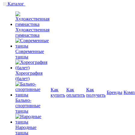
Каталог
Художественная
гимнастика
Современные
танцы
Хореография
(балет)
Как
Как
Как
Бренды
Комп
купить
оплатить
получить
Бально-
спортивные
танцы
Народные
танцы