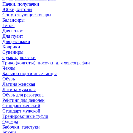
Пачки, полупачки
Юбки, хитоны
Сопутствующие товары
Балансиры
Гетры
Для волос
Для пуант
Для растяжки
Коврики
Сувениры
Сумки, рюкзаки
Трико (колготы), носочки для хореографии
Чехлы
Бально-спортивные танцы
Обувь
Латина женская
Латина мужская
Обувь для разогрева
Рейтинг для девочек
Стандарт женский
Стандарт мужской
Тренировочные туфли
Одежда
Бабочки, галстуки
Брюки