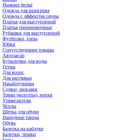
Нижнее бельё
Одежда для разогрева
Одежда с эффектом сауны
Платья для выступлений
Платья тренировочные
Рубашки для выступлений
Футболки, топы
Юбки
Сопутствующие товары
Автозагар
Бутылочки для воды
Гетры
Для волос
Для растяжки
Накаблучники
Сумки, рюкзаки
Трико (колготы), носки
Утяжелители
Чехлы
Щетка для обуви
Народные танцы
Обувь
Балетка на каблуке
Балетки, чешки
Боты