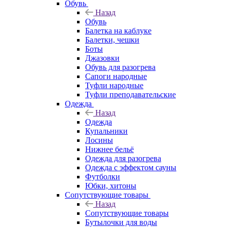
Обувь
Назад
Обувь
Балетка на каблуке
Балетки, чешки
Боты
Джазовки
Обувь для разогрева
Сапоги народные
Туфли народные
Туфли преподавательские
Одежда
Назад
Одежда
Купальники
Лосины
Нижнее бельё
Одежда для разогрева
Одежда с эффектом сауны
Футболки
Юбки, хитоны
Сопутствующие товары
Назад
Сопутствующие товары
Бутылочки для воды