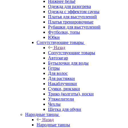
Нижнее бельё
Одежда для разогрева
Одежда с эффектом сауны
Платья для выступлений
Платья тренировочные
Рубашки для выступлений
Футболки, топы
Юбки
Сопутствующие товары
Назад
Сопутствующие товары
Автозагар
Бутылочки для воды
Гетры
Для волос
Для растяжки
Накаблучники
Сумки, рюкзаки
Трико (колготы), носки
Утяжелители
Чехлы
Щетка для обуви
Народные танцы
Назад
Народные танцы