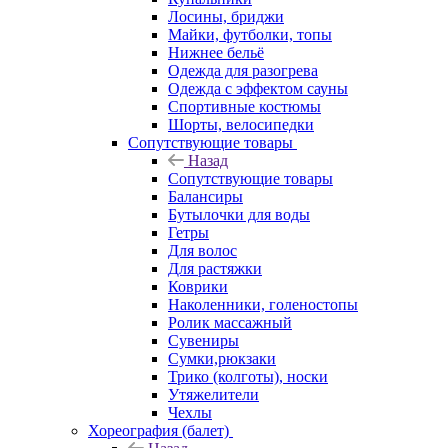
Лосины, бриджи
Майки, футболки, топы
Нижнее бельё
Одежда для разогрева
Одежда с эффектом сауны
Спортивные костюмы
Шорты, велосипедки
Сопутствующие товары
Назад
Сопутствующие товары
Балансиры
Бутылочки для воды
Гетры
Для волос
Для растяжки
Коврики
Наколенники, голеностопы
Ролик массажный
Сувениры
Сумки,рюкзаки
Трико (колготы), носки
Утяжелители
Чехлы
Хореография (балет)