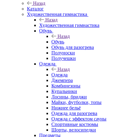
Назад
Каталог
Художественная гимнастика
Назад
Художественная гимнастика
Обувь
Назад
Обувь
Обувь для разогрева
Полуноски
Получешки
Одежда
Назад
Одежда
Джемпера
Комбинезоны
Купальники
Лосины, бриджи
Майки, футболки, топы
Нижнее бельё
Одежда для разогрева
Одежда с эффектом сауны
Спортивные костюмы
Шорты, велосипедки
Предметы