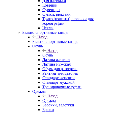
Для растяжки
Коврики
Сувениры
Сумки, рюкзаки
Трико (колготы), носочки для
хореографии
Чехлы
Бально-спортивные танцы
Назад
Бально-спортивные танцы
Обувь
Назад
Обувь
Латина женская
Латина мужская
Обувь для разогрева
Рейтинг для девочек
Стандарт женский
Стандарт мужской
Тренировочные туфли
Одежда
Назад
Одежда
Бабочки, галстуки
Брюки