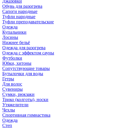
Джазовки
Обувь для разогрева
Сапоги народные
Туфли народные
Туфли преподавательские
Одежда
Купальники
Лосины
Нижнее бельё
Одежда для разогрева
Одежда с эффектом сауны
Футболки
Юбки, хитоны
Сопутствующие товары
Бутылочки для воды
Гетры
Для волос
Сувениры
Сумки, рюкзаки
Трико (колготы), носки
Утяжелители
Чехлы
Спортивная гимнастика
Одежда
Степ