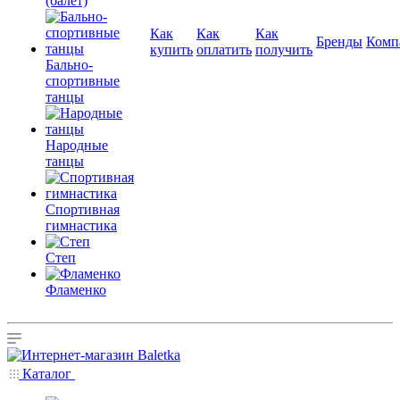
(балет)
Как
Как
Как
Бренды
Комп
купить
оплатить
получить
Бально-
спортивные
танцы
Народные
танцы
Спортивная
гимнастика
Степ
Фламенко
Каталог