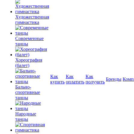
Художественная
гимнастика
Современные
танцы
Хореография
(балет)
Как
Как
Как
Бренды
Комп
купить
оплатить
получить
Бально-
спортивные
танцы
Народные
танцы