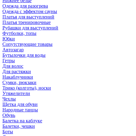
Нижнее бельё
Одежда для разогрева
Одежда с эффектом сауны
Платья для выступлений
Платья тренировочные
Рубашки для выступлений
Футболки, топы
Юбки
Сопутствующие товары
Автозагар
Бутылочки для воды
Гетры
Для волос
Для растяжки
Накаблучники
Сумки, рюкзаки
Трико (колготы), носки
Утяжелители
Чехлы
Щетка для обуви
Народные танцы
Обувь
Балетка на каблуке
Балетки, чешки
Боты