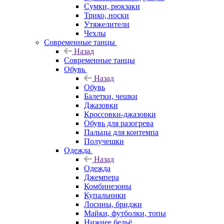
Сумки, рюкзаки
Трико, носки
Утяжелители
Чехлы
Современные танцы
Назад
Современные танцы
Обувь
Назад
Обувь
Балетки, чешки
Джазовки
Кроссовки-джазовки
Обувь для разогрева
Пальцы для контемпа
Получешки
Одежда
Назад
Одежда
Джемпера
Комбинезоны
Купальники
Лосины, бриджи
Майки, футболки, топы
Нижнее бельё