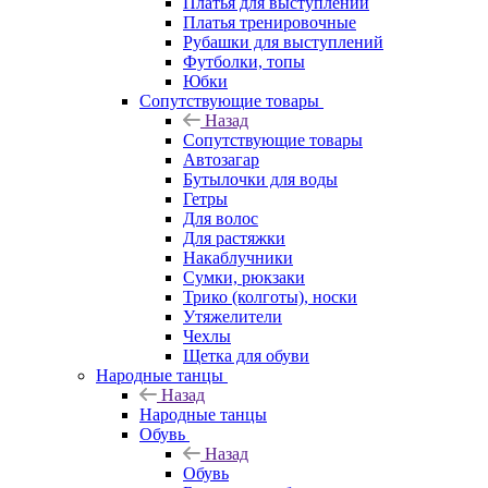
Платья для выступлений
Платья тренировочные
Рубашки для выступлений
Футболки, топы
Юбки
Сопутствующие товары
Назад
Сопутствующие товары
Автозагар
Бутылочки для воды
Гетры
Для волос
Для растяжки
Накаблучники
Сумки, рюкзаки
Трико (колготы), носки
Утяжелители
Чехлы
Щетка для обуви
Народные танцы
Назад
Народные танцы
Обувь
Назад
Обувь