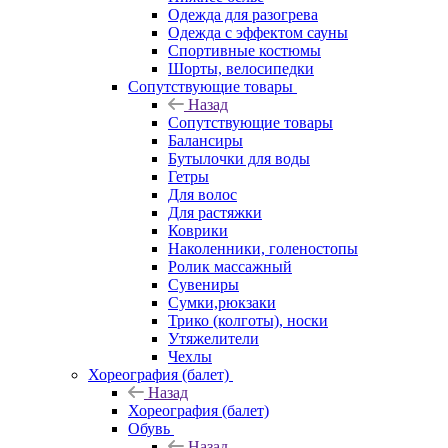
Одежда для разогрева
Одежда с эффектом сауны
Спортивные костюмы
Шорты, велосипедки
Сопутствующие товары
Назад
Сопутствующие товары
Балансиры
Бутылочки для воды
Гетры
Для волос
Для растяжки
Коврики
Наколенники, голеностопы
Ролик массажный
Сувениры
Сумки,рюкзаки
Трико (колготы), носки
Утяжелители
Чехлы
Хореография (балет)
Назад
Хореография (балет)
Обувь
Назад