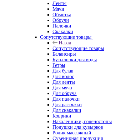
Ленты
Мячи
Обмотка
Обручи
Палочки
Скакалки
Сопутствующие товары
Назад
Сопутствующие товары
Балансиры
Бутылочки для воды
Гетры
Для булав
Для волос
Для ленты
Для мяча
Для обруча
Для палочки
Для растяжки
Для скакалки
Коврики
Наколенники, голеностопы
Подушки для кувырков
Ролик массажный
Сувенирная продукция