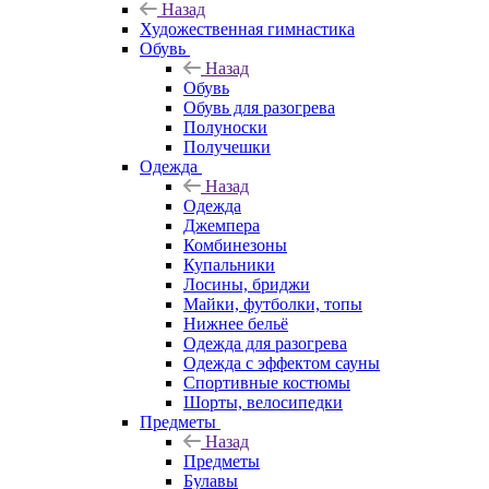
Назад
Художественная гимнастика
Обувь
Назад
Обувь
Обувь для разогрева
Полуноски
Получешки
Одежда
Назад
Одежда
Джемпера
Комбинезоны
Купальники
Лосины, бриджи
Майки, футболки, топы
Нижнее бельё
Одежда для разогрева
Одежда с эффектом сауны
Спортивные костюмы
Шорты, велосипедки
Предметы
Назад
Предметы
Булавы