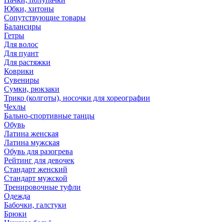
Юбки, хитоны
Сопутствующие товары
Балансиры
Гетры
Для волос
Для пуант
Для растяжки
Коврики
Сувениры
Сумки, рюкзаки
Трико (колготы), носочки для хореографии
Чехлы
Бально-спортивные танцы
Обувь
Латина женская
Латина мужская
Обувь для разогрева
Рейтинг для девочек
Стандарт женский
Стандарт мужской
Тренировочные туфли
Одежда
Бабочки, галстуки
Брюки