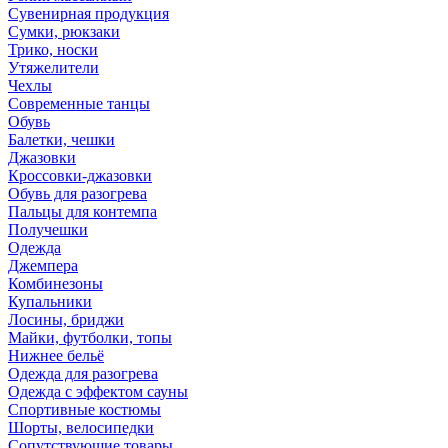
Сувенирная продукция
Сумки, рюкзаки
Трико, носки
Утяжелители
Чехлы
Современные танцы
Обувь
Балетки, чешки
Джазовки
Кроссовки-джазовки
Обувь для разогрева
Пальцы для контемпа
Получешки
Одежда
Джемпера
Комбинезоны
Купальники
Лосины, бриджи
Майки, футболки, топы
Нижнее бельё
Одежда для разогрева
Одежда с эффектом сауны
Спортивные костюмы
Шорты, велосипедки
Сопутствующие товары