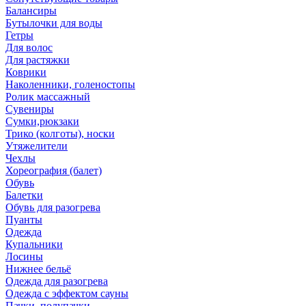
Балансиры
Бутылочки для воды
Гетры
Для волос
Для растяжки
Коврики
Наколенники, голеностопы
Ролик массажный
Сувениры
Сумки,рюкзаки
Трико (колготы), носки
Утяжелители
Чехлы
Хореография (балет)
Обувь
Балетки
Обувь для разогрева
Пуанты
Одежда
Купальники
Лосины
Нижнее бельё
Одежда для разогрева
Одежда с эффектом сауны
Пачки, полупачки