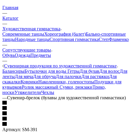
Главная
—
Каталог
—
Художественная гимнастика
Современные танцы
Хореография (балет)
Бально-спортивные
танцы
Народные танцы
Спортивная гимнастика
Степ
Фламенко
—
Сопутствующие товары
Обувь
Одежда
Предметы
—
Сувенирная продукция по художественной гимнастике
Балансиры
Бутылочки для воды
Гетры
Для булав
Для волос
Для
ленты
Для мяча
Для обруча
Для палочки
Для растяжки
Для
скакалки
Коврики
Наколенники, голеностопы
Подушки для
кувырков
Ролик массажный
Сумки, рюкзаки
Трико,
носки
Утяжелители
Чехлы
—
Cувенир-брелок (булавы для художественной гимнастики)
Артикул:
SM-391