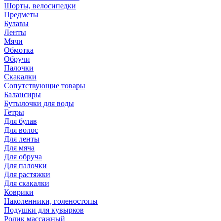
Шорты, велосипедки
Предметы
Булавы
Ленты
Мячи
Обмотка
Обручи
Палочки
Скакалки
Сопутствующие товары
Балансиры
Бутылочки для воды
Гетры
Для булав
Для волос
Для ленты
Для мяча
Для обруча
Для палочки
Для растяжки
Для скакалки
Коврики
Наколенники, голеностопы
Подушки для кувырков
Ролик массажный