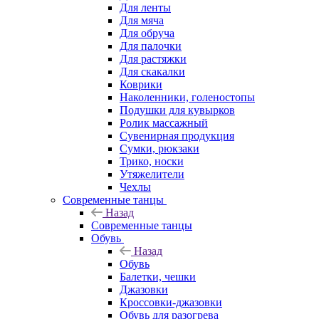
Для ленты
Для мяча
Для обруча
Для палочки
Для растяжки
Для скакалки
Коврики
Наколенники, голеностопы
Подушки для кувырков
Ролик массажный
Сувенирная продукция
Сумки, рюкзаки
Трико, носки
Утяжелители
Чехлы
Современные танцы
Назад
Современные танцы
Обувь
Назад
Обувь
Балетки, чешки
Джазовки
Кроссовки-джазовки
Обувь для разогрева