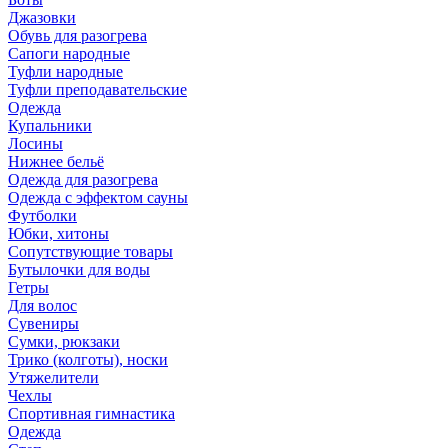
Джазовки
Обувь для разогрева
Сапоги народные
Туфли народные
Туфли преподавательские
Одежда
Купальники
Лосины
Нижнее бельё
Одежда для разогрева
Одежда с эффектом сауны
Футболки
Юбки, хитоны
Сопутствующие товары
Бутылочки для воды
Гетры
Для волос
Сувениры
Сумки, рюкзаки
Трико (колготы), носки
Утяжелители
Чехлы
Спортивная гимнастика
Одежда