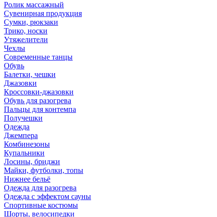
Ролик массажный
Сувенирная продукция
Сумки, рюкзаки
Трико, носки
Утяжелители
Чехлы
Современные танцы
Обувь
Балетки, чешки
Джазовки
Кроссовки-джазовки
Обувь для разогрева
Пальцы для контемпа
Получешки
Одежда
Джемпера
Комбинезоны
Купальники
Лосины, бриджи
Майки, футболки, топы
Нижнее бельё
Одежда для разогрева
Одежда с эффектом сауны
Спортивные костюмы
Шорты, велосипедки