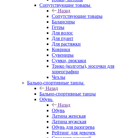
Сопутствующие товары
Назад
Сопутствующие товары
Балансиры
Гетры
Для волос
Для пуант
Для растяжки
Коврики
Сувениры
Сумки, рюкзаки
Трико (колготы), носочки для
хореографии
Чехлы
Бально-спортивные танцы
Назад
Бально-спортивные танцы
Обувь
Назад
Обувь
Латина женская
Латина мужская
Обувь для разогрева
Рейтинг для девочек