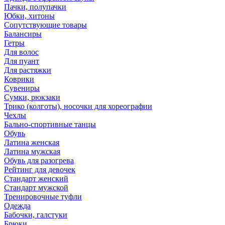
Пачки, полупачки
Юбки, хитоны
Сопутствующие товары
Балансиры
Гетры
Для волос
Для пуант
Для растяжки
Коврики
Сувениры
Сумки, рюкзаки
Трико (колготы), носочки для хореографии
Чехлы
Бально-спортивные танцы
Обувь
Латина женская
Латина мужская
Обувь для разогрева
Рейтинг для девочек
Стандарт женский
Стандарт мужской
Тренировочные туфли
Одежда
Бабочки, галстуки
Брюки