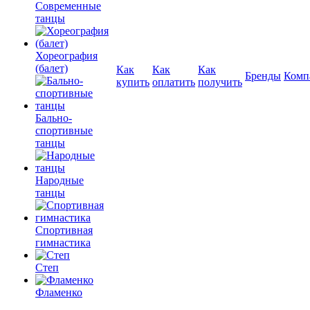
Современные
танцы
Хореография
(балет)
Как
Как
Как
Бренды
Комп
купить
оплатить
получить
Бально-
спортивные
танцы
Народные
танцы
Спортивная
гимнастика
Степ
Фламенко