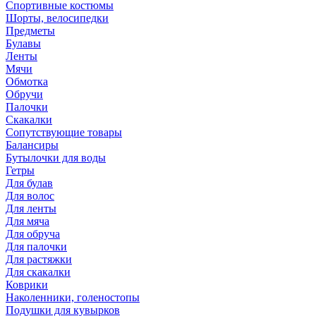
Спортивные костюмы
Шорты, велосипедки
Предметы
Булавы
Ленты
Мячи
Обмотка
Обручи
Палочки
Скакалки
Сопутствующие товары
Балансиры
Бутылочки для воды
Гетры
Для булав
Для волос
Для ленты
Для мяча
Для обруча
Для палочки
Для растяжки
Для скакалки
Коврики
Наколенники, голеностопы
Подушки для кувырков