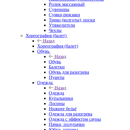
Ролик массажный
Сувениры
Сумки,рюкзаки
Трико (колготы), носки
Утяжелители
Чехлы
Хореография (балет)
Назад
Хореография (балет)
Обувь
Назад
Обувь
Балетки
Обувь для разогрева
Пуанты
Одежда
Назад
Одежда
Купальники
Лосины
Нижнее бельё
Одежда для разогрева
Одежда с эффектом сауны
Пачки, полупачки
Юбки, хитоны