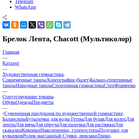
Telegram
WhatsApp
Брелок Лента, Chacott (Мультиколор)
Главная
—
Каталог
—
Художественная гимнастика
Современные танцы
Хореография (балет)
Бально-спортивные
танцы
Народные танцы
Спортивная гимнастика
Степ
Фламенко
—
Сопутствующие товары
Обувь
Одежда
Предметы
—
Сувенирная продукция по художественной гимнастике
Балансиры
Бутылочки для воды
Гетры
Для булав
Для волос
Для
ленты
Для мяча
Для обруча
Для палочки
Для растяжки
Для
скакалки
Коврики
Наколенники, голеностопы
Подушки для
кувырков
Ролик массажный
Сумки, рюкзаки
Трико,