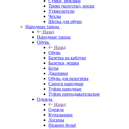
Сумки, рюкзаки
Трико (колготы), носки
Утяжелители
Чехлы
Щетка для обуви
Народные танцы
Назад
Народные танцы
Обувь
Назад
Обувь
Балетка на каблуке
Балетки, чешки
Боты
Джазовки
Обувь для разогрева
Сапоги народные
Туфли народные
Туфли преподавательские
Одежда
Назад
Одежда
Купальники
Лосины
Нижнее бельё