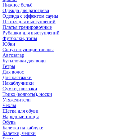
Нижнее бельё
Одежда для разогрева
Одежда с эффектом сауны
Платья для выступлений
Платья тренировочные
Рубашки для выступлений
Футболки, топы
Юбки
Сопутствующие товары
Автозагар
Бутылочки для воды
Гетры
Для волос
Для растяжки
Накаблучники
Сумки, рюкзаки
Трико (колготы), носки
Утяжелители
Чехлы
Щетка для обуви
Народные танцы
Обувь
Балетка на каблуке
Балетки, чешки
Боты