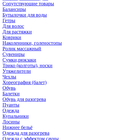
Сопутствующие товары
Балансиры
Бутылочки для воды
Гетры
Для волос
Для растяжки
Коврики
Наколенники, голеностопы
Ролик массажный
Сувениры
Сумки,рюкзаки
Трико (колготы), носки
Утяжелители
Чехлы
Хореография (балет)
Обувь
Балетки
Обувь для разогрева
Пуанты
Одежда
Купальники
Лосины
Нижнее бельё
Одежда для разогрева
Одежда с эффектом сауны